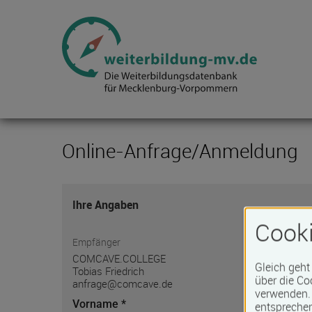
Online-Anfrage/Anmeldung
Ihre Angaben
Cooki
Empfänger
COMCAVE.COLLEGE
Gleich geht
Tobias Friedrich
über die Co
anfrage@comcave.de
verwenden. 
Vorname *
entspreche