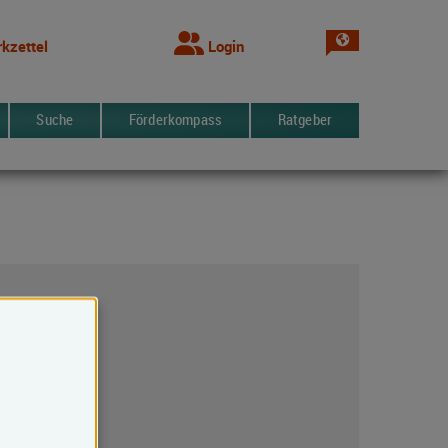
Sprache wechsel
kzettel
Login
Suche
Förderkompass
Ratgeber