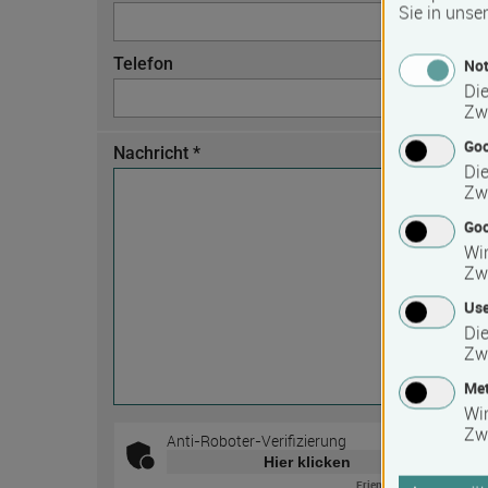
Sie in unse
Telefon
Not
Die
Zw
Go
Nachricht *
Die
Zw
Goo
Wir
Zw
Use
Die
Zw
Met
Wi
Zw
Anti-Roboter-Verifizierung
Hier klicken
Friendly
Captcha ⇗