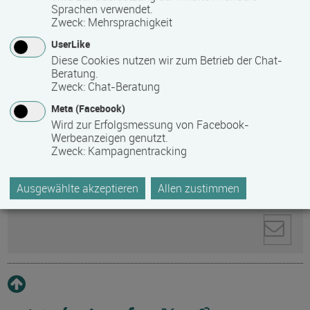
Sprachen verwendet.
Zweck
:
Mehrsprachigkeit
Anti-Roboter-Verifizierung
Hier klicken
UserLike
Friendly
Captcha ⇗
Diese Cookies nutzen wir zum Betrieb der Chat-
Beratung.
Ihre personenbezogenen Daten werden zur
Zweck
:
Chat-Beratung
Kontaktaufnahme direkt an den ausgewählten
Empfänger gesendet. Weitere Informationen zum
Meta (Facebook)
Datenschutz und zum Umgang mit personenbezogenen
Wird zur Erfolgsmessung von Facebook-
Werbeanzeigen genutzt.
Daten finden Sie in unserer
Zweck
:
Kampagnentracking
Datenschutzerklärung
.
Ausgewählte akzeptieren
Allen zustimmen
Pflichtfelder sind mit * markiert.