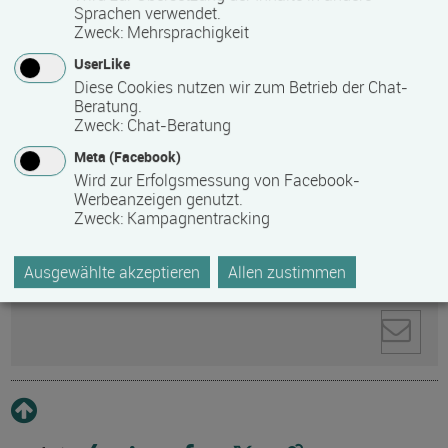
Sprachen verwendet.
Zweck
:
Mehrsprachigkeit
Anti-Roboter-Verifizierung
Hier klicken
UserLike
Friendly
Captcha ⇗
Diese Cookies nutzen wir zum Betrieb der Chat-
Beratung.
Ihre personenbezogenen Daten werden zur
Zweck
:
Chat-Beratung
Kontaktaufnahme direkt an den ausgewählten
Empfänger gesendet. Weitere Informationen zum
Meta (Facebook)
Datenschutz und zum Umgang mit personenbezogenen
Wird zur Erfolgsmessung von Facebook-
Werbeanzeigen genutzt.
Daten finden Sie in unserer
Zweck
:
Kampagnentracking
Datenschutzerklärung
.
Ausgewählte akzeptieren
Allen zustimmen
Pflichtfelder sind mit * markiert.