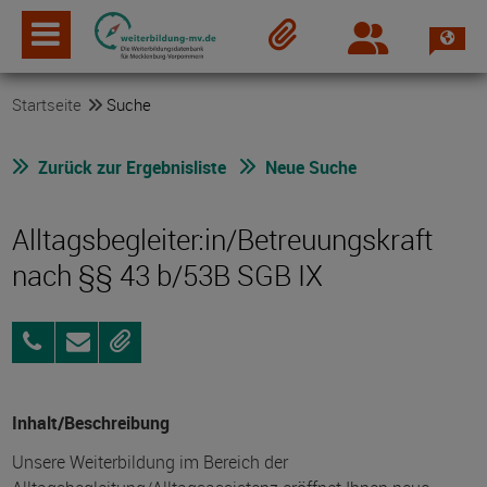
Spra
Login
Merkzettel
Startseite
Suche
Zurück zur Ergebnisliste
Neue Suche
Alltagsbegleiter:in/Betreuungskraft
nach §§ 43 b/53B SGB IX
015146332290
Anfragen
Merken
Inhalt/Beschreibung
Unsere Weiterbildung im Bereich der