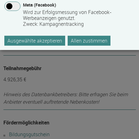
Mindest­teilnehmer­anzahl
Meta (Facebook)
Wird zur Erfolgsmessung von Facebook-
12
Werbeanzeigen genutzt.
Zweck
:
Kampagnentracking
Maximale Teilnehmerzahl
Ausgewählte akzeptieren
Allen zustimmen
20
Teilnahmegebühr
4.926,35 €
Hinweis des Datenbankbetreibers: Bitte erfragen Sie beim
Anbieter eventuell auftretende Nebenkosten!
Fördermöglichkeiten
Bildungsgutschein