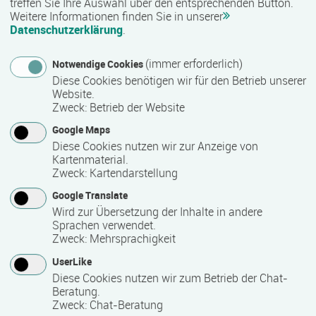
treffen Sie Ihre Auswahl über den entsprechenden Button.
Weitere Informationen finden Sie in unserer
Datenschutzerklärung
.
Nähere Bezeichnung des Abschlusses
Zertifikat "Betreuungskraft nach §§ 43 b/53 b"
(immer erforderlich)
Notwendige Cookies
Diese Cookies benötigen wir für den Betrieb unserer
Website.
Zweck
:
Betrieb der Website
Voraussichtliche Dauer
Google Maps
6 Monat(e)
Diese Cookies nutzen wir zur Anzeige von
Kartenmaterial.
Zweck
:
Kartendarstellung
Termin
Google Translate
Termine auf Anfrage
Wird zur Übersetzung der Inhalte in andere
Sprachen verwendet.
Zweck
:
Mehrsprachigkeit
Bemerkungen zum Termin
UserLike
Diese Cookies nutzen wir zum Betrieb der Chat-
monatliche Starttermine
Beratung.
Zweck
:
Chat-Beratung