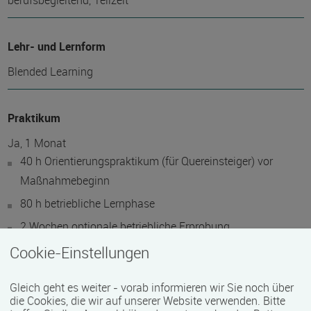
berufsbegleitend, Teilzeit
Lehr- und Lernform
Blended Learning
Praktikum
Ja, 1 Monat
40 h Orientierungspraktikum (für Quereinsteiger) vor
Maßnahmebeginn
80 h betriebliche Lernphase
2 Wochen optionale betriebliche Erprobung
Cookie-Einstellungen
Abschlussart
Gleich geht es weiter - vorab informieren wir Sie noch über
Teilnahmebestätigung / Zertifikat des Anbieters
die Cookies, die wir auf unserer Website verwenden. Bitte