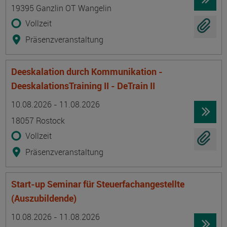
19395 Ganzlin OT Wangelin
Vollzeit
Präsenzveranstaltung
Deeskalation durch Kommunikation -
DeeskalationsTraining II - DeTrain II
Termin
Ort
Zeitmuster
Lehr- und Lernform
10.08.2026 - 11.08.2026
18057 Rostock
Vollzeit
Präsenzveranstaltung
Start-up Seminar für Steuerfachangestellte
(Auszubildende)
Termin
Ort
Zeitmuster
Lehr- und Lernform
10.08.2026 - 11.08.2026