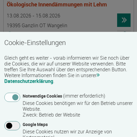
Ökologische Innendämmungen mit Lehm
Termin
Ort
Zeitmuster
Lehr- und Lernform
13.08.2026 - 15.08.2026
19395 Ganzlin OT Wangelin
Vollzeit
Cookie-Einstellungen
Präsenzveranstaltung
Gleich geht es weiter - vorab informieren wir Sie noch über
LID-Prüfung (Leben in Deutschland)
die Cookies, die wir auf unserer Website verwenden. Bitte
treffen Sie Ihre Auswahl über den entsprechenden Button.
Termin
Ort
Zeitmuster
Lehr- und Lernform
14.08.2026
Weitere Informationen finden Sie in unserer
Datenschutzerklärung
.
19055 Schwerin
berufsbegleitend, Teilzeit
(immer erforderlich)
Notwendige Cookies
Diese Cookies benötigen wir für den Betrieb unserer
Präsenzveranstaltung
Website.
Zweck
:
Betrieb der Website
Schwedisch für Anfänger:innen -
Google Maps
wochenendintensiv - A1.1 mit Synne
Diese Cookies nutzen wir zur Anzeige von