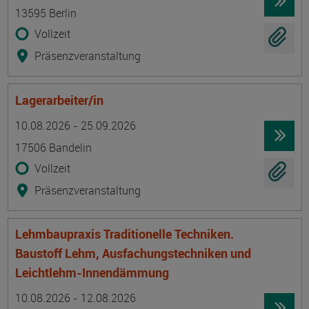
13595 Berlin
Vollzeit
Präsenzveranstaltung
Lagerarbeiter/in
Termin
Ort
Zeitmuster
Lehr- und Lernform
10.08.2026 - 25.09.2026
17506 Bandelin
Vollzeit
Präsenzveranstaltung
Lehmbaupraxis Traditionelle Techniken.
Baustoff Lehm, Ausfachungstechniken und
Leichtlehm-Innendämmung
Termin
Ort
Zeitmuster
Lehr- und Lernform
10.08.2026 - 12.08.2026