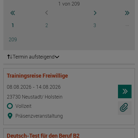
1
von 209
Seite
zur ersten Seite wechseln
zur nächsten Seite
zur 
zur vorherigen Seite wechseln
Seite
Seite
Seite
...
1
2
3
Ausg
Seite
209
Termin aufsteigend
Trainingsreise Freiwillige
Termin
Ort
Zeitmuster
Lehr- und Lernform
08.08.2026 - 14.08.2026
23730 Neustadt/ Holstein
Vollzeit
Präsenzveranstaltung
Deutsch-Test für den Beruf B2