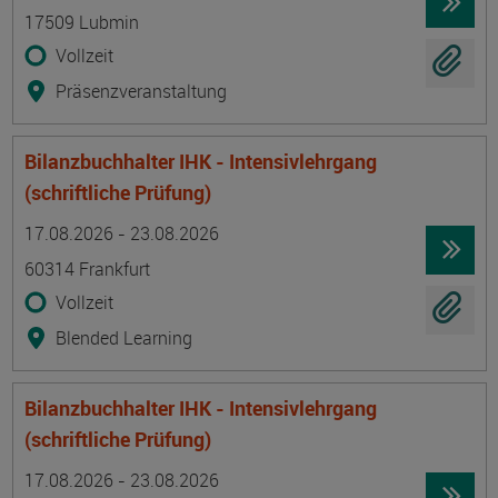
17509 Lubmin
Vollzeit
Präsenzveranstaltung
Bilanzbuchhalter IHK - Intensivlehrgang
(schriftliche Prüfung)
Termin
Ort
Zeitmuster
Lehr- und Lernform
17.08.2026 - 23.08.2026
60314 Frankfurt
Vollzeit
Blended Learning
Bilanzbuchhalter IHK - Intensivlehrgang
(schriftliche Prüfung)
Termin
Ort
Zeitmuster
Lehr- und Lernform
17.08.2026 - 23.08.2026