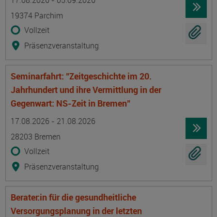
17.08.2026 - 05.09.2026
19374 Parchim
Vollzeit
Präsenzveranstaltung
Seminarfahrt: "Zeitgeschichte im 20.
Jahrhundert und ihre Vermittlung in der
Gegenwart: NS-Zeit in Bremen"
Termin
Ort
Zeitmuster
Lehr- und Lernform
17.08.2026 - 21.08.2026
28203 Bremen
Vollzeit
Präsenzveranstaltung
Berater:in für die gesundheitliche
Versorgungsplanung in der letzten