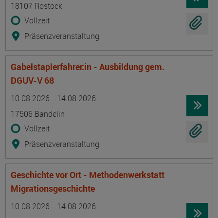
18107 Rostock
Vollzeit
Präsenzveranstaltung
Gabelstaplerfahrer:in - Ausbildung gem.
DGUV-V 68
Termin
Ort
Zeitmuster
Lehr- und Lernform
10.08.2026 - 14.08.2026
17506 Bandelin
Vollzeit
Präsenzveranstaltung
Geschichte vor Ort - Methodenwerkstatt
Migrationsgeschichte
Termin
Ort
Zeitmuster
Lehr- und Lernform
10.08.2026 - 14.08.2026