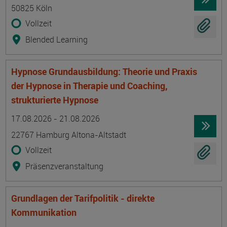
50825 Köln
Vollzeit
Blended Learning
Hypnose Grundausbildung: Theorie und Praxis
der Hypnose in Therapie und Coaching,
strukturierte Hypnose
Termin
Ort
Zeitmuster
Lehr- und Lernform
17.08.2026 - 21.08.2026
22767 Hamburg Altona-Altstadt
Vollzeit
Präsenzveranstaltung
Grundlagen der Tarifpolitik - direkte
Kommunikation
Termin
Ort
Zeitmuster
Lehr- und Lernform