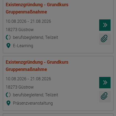
Existenzgründung - Grundkurs
Gruppenmaßnahme
Termin
Ort
Zeitmuster
Lehr- und Lernform
10.08.2026 - 21.08.2026
18273 Güstrow
berufsbegleitend, Teilzeit
E-Learning
Existenzgründung - Grundkurs
Gruppenmaßnahme
Termin
Ort
Zeitmuster
Lehr- und Lernform
10.08.2026 - 21.08.2026
18273 Güstrow
berufsbegleitend, Teilzeit
Präsenzveranstaltung