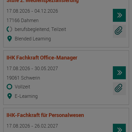
Stufe 2: Medienspezialisierung
Termin
Ort
Zeitmuster
Lehr- und Lernform
17.08.2026 - 04.12.2026
17166 Dahmen
berufsbegleitend, Teilzeit
Blended Learning
IHK Fachkraft Office-Manager
Termin
Ort
Zeitmuster
Lehr- und Lernform
17.08.2026 - 30.05.2027
19061 Schwerin
Vollzeit
E-Learning
IHK-Fachkraft für Personalwesen
Termin
Ort
Zeitmuster
Lehr- und Lernform
17.08.2026 - 26.02.2027