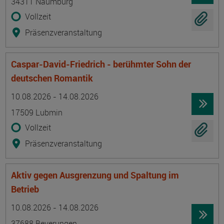
34311 Naumburg
Vollzeit
Präsenzveranstaltung
Caspar-David-Friedrich - berühmter Sohn der
deutschen Romantik
Termin
Ort
Zeitmuster
Lehr- und Lernform
10.08.2026 - 14.08.2026
17509 Lubmin
Vollzeit
Präsenzveranstaltung
Aktiv gegen Ausgrenzung und Spaltung im
Betrieb
Termin
Ort
Zeitmuster
Lehr- und Lernform
10.08.2026 - 14.08.2026
37688 Beverungen