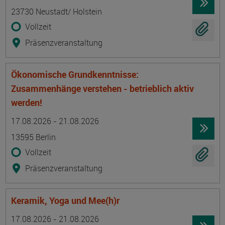
23730 Neustadt/ Holstein
Vollzeit
Präsenzveranstaltung
Ökonomische Grundkenntnisse:
Zusammenhänge verstehen - betrieblich aktiv
werden!
Termin
Ort
Zeitmuster
Lehr- und Lernform
17.08.2026 - 21.08.2026
13595 Berlin
Vollzeit
Präsenzveranstaltung
Keramik, Yoga und Mee(h)r
Termin
Ort
Zeitmuster
Lehr- und Lernform
17.08.2026 - 21.08.2026