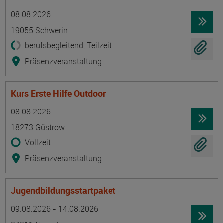
Termin
Ort
Zeitmuster
Lehr- und Lernform
08.08.2026
19055 Schwerin
berufsbegleitend, Teilzeit
Präsenzveranstaltung
Kurs Erste Hilfe Outdoor
Termin
Ort
Zeitmuster
Lehr- und Lernform
08.08.2026
18273 Güstrow
Vollzeit
Präsenzveranstaltung
Jugendbildungsstartpaket
Termin
Ort
Zeitmuster
Lehr- und Lernform
09.08.2026 - 14.08.2026