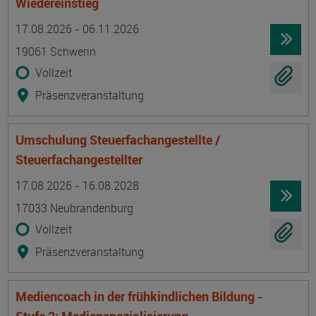
Wiedereinstieg
Termin
Ort
Zeitmuster
Lehr- und Lernform
17.08.2026 - 06.11.2026
19061 Schwerin
Vollzeit
Präsenzveranstaltung
Umschulung Steuerfachangestellte /
Steuerfachangestellter
Termin
Ort
Zeitmuster
Lehr- und Lernform
17.08.2026 - 16.08.2028
17033 Neubrandenburg
Vollzeit
Präsenzveranstaltung
Mediencoach in der frühkindlichen Bildung -