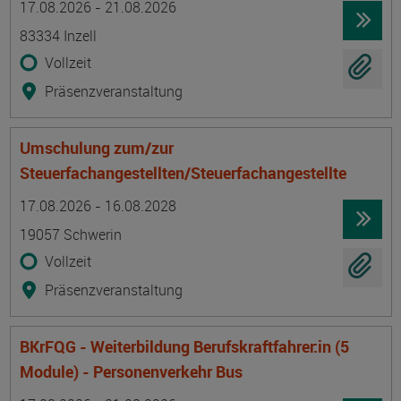
17.08.2026 - 21.08.2026
83334 Inzell
Vollzeit
Präsenzveranstaltung
Umschulung zum/zur
Steuerfachangestellten/Steuerfachangestellte
Termin
Ort
Zeitmuster
Lehr- und Lernform
17.08.2026 - 16.08.2028
19057 Schwerin
Vollzeit
Präsenzveranstaltung
BKrFQG - Weiterbildung Berufskraftfahrer:in (5
Module) - Personenverkehr Bus
Termin
Ort
Zeitmuster
Lehr- und Lernform