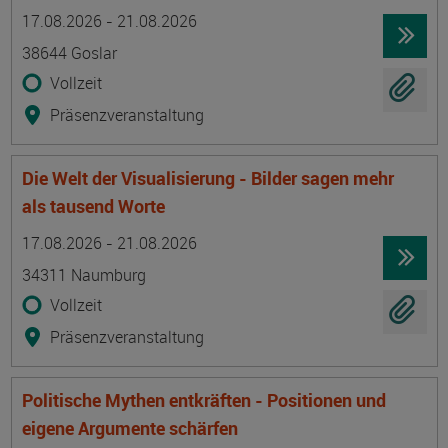
Termin
Ort
Zeitmuster
Lehr- und Lernform
17.08.2026 - 21.08.2026
38644 Goslar
Vollzeit
Präsenzveranstaltung
Die Welt der Visualisierung - Bilder sagen mehr
als tausend Worte
Termin
Ort
Zeitmuster
Lehr- und Lernform
17.08.2026 - 21.08.2026
34311 Naumburg
Vollzeit
Präsenzveranstaltung
Politische Mythen entkräften - Positionen und
eigene Argumente schärfen