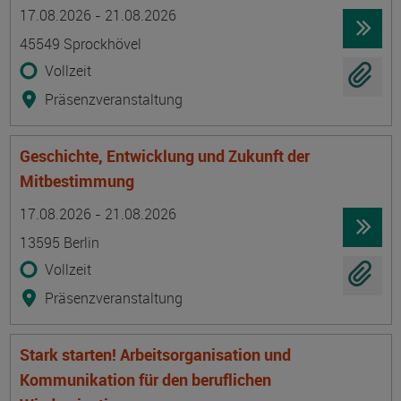
Termin
Ort
Zeitmuster
Lehr- und Lernform
17.08.2026 - 21.08.2026
45549 Sprockhövel
Vollzeit
Präsenzveranstaltung
Geschichte, Entwicklung und Zukunft der
Mitbestimmung
Termin
Ort
Zeitmuster
Lehr- und Lernform
17.08.2026 - 21.08.2026
13595 Berlin
Vollzeit
Präsenzveranstaltung
Stark starten! Arbeitsorganisation und
Kommunikation für den beruflichen