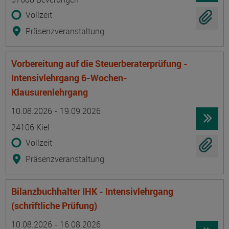
Vollzeit
Präsenzveranstaltung
Vorbereitung auf die Steuerberaterprüfung -
Intensivlehrgang 6-Wochen-
Klausurenlehrgang
Termin
Ort
Zeitmuster
Lehr- und Lernform
10.08.2026 - 19.09.2026
24106 Kiel
Vollzeit
Präsenzveranstaltung
Bilanzbuchhalter IHK - Intensivlehrgang
(schriftliche Prüfung)
Termin
Ort
Zeitmuster
Lehr- und Lernform
10.08.2026 - 16.08.2026