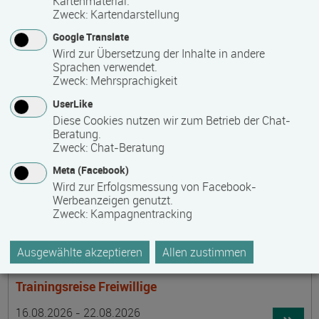
Kartenmaterial.
Termin
Ort
Zeitmuster
Lehr- und Lernform
15.08.2026 - 30.08.2026
Zweck
:
Kartendarstellung
laufender Einstieg möglich
Google Translate
Wird zur Übersetzung der Inhalte in andere
17489 Greifswald
Sprachen verwendet.
berufsbegleitend, Teilzeit
Zweck
:
Mehrsprachigkeit
E-Learning
UserLike
Diese Cookies nutzen wir zum Betrieb der Chat-
Beratung.
Achtsamer Spaziergang zum Hof Medewege
Zweck
:
Chat-Beratung
Termin
Ort
Zeitmuster
Lehr- und Lernform
Meta (Facebook)
16.08.2026
Wird zur Erfolgsmessung von Facebook-
19055 Schwerin
Werbeanzeigen genutzt.
Zweck
:
Kampagnentracking
Vollzeit
Präsenzveranstaltung
Ausgewählte akzeptieren
Allen zustimmen
Trainingsreise Freiwillige
Termin
Ort
Zeitmuster
Lehr- und Lernform
16.08.2026 - 22.08.2026