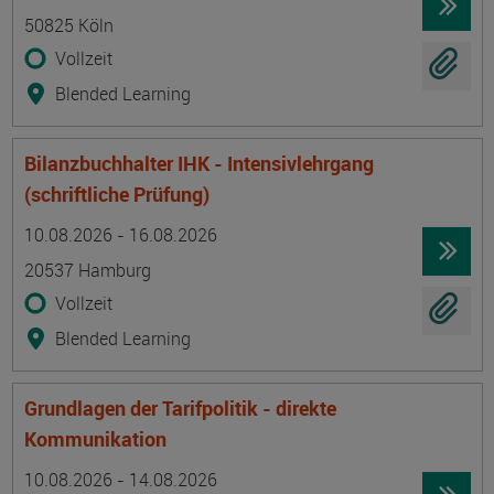
50825 Köln
Vollzeit
Blended Learning
Bilanzbuchhalter IHK - Intensivlehrgang
(schriftliche Prüfung)
Termin
Ort
Zeitmuster
Lehr- und Lernform
10.08.2026 - 16.08.2026
20537 Hamburg
Vollzeit
Blended Learning
Grundlagen der Tarifpolitik - direkte
Kommunikation
Termin
Ort
Zeitmuster
Lehr- und Lernform
10.08.2026 - 14.08.2026