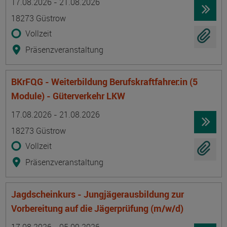
17.08.2026 - 21.08.2026
18273 Güstrow
Vollzeit
Präsenzveranstaltung
BKrFQG - Weiterbildung Berufskraftfahrer:in (5
Module) - Güterverkehr LKW
Termin
Ort
Zeitmuster
Lehr- und Lernform
17.08.2026 - 21.08.2026
18273 Güstrow
Vollzeit
Präsenzveranstaltung
Jagdscheinkurs - Jungjägerausbildung zur
Vorbereitung auf die Jägerprüfung (m/w/d)
Termin
Ort
Zeitmuster
Lehr- und Lernform