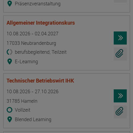
Präsenzveranstaltung
Allgemeiner Integrationskurs
Termin
Ort
Zeitmuster
Lehr- und Lernform
10.08.2026 - 02.04.2027
17033 Neubrandenburg
berufsbegleitend, Teilzeit
E-Learning
Technischer Betriebswirt IHK
Termin
Ort
Zeitmuster
Lehr- und Lernform
10.08.2026 - 27.10.2026
31785 Hameln
Vollzeit
Blended Learning