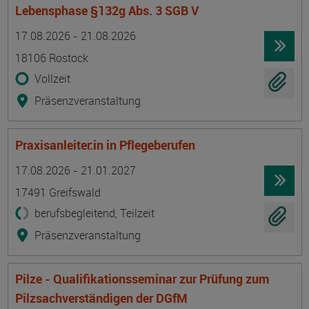
Lebensphase §132g Abs. 3 SGB V
Termin
Ort
Zeitmuster
Lehr- und Lernform
17.08.2026 - 21.08.2026
18106 Rostock
Vollzeit
Präsenzveranstaltung
Praxisanleiter:in in Pflegeberufen
Termin
Ort
Zeitmuster
Lehr- und Lernform
17.08.2026 - 21.01.2027
17491 Greifswald
berufsbegleitend, Teilzeit
Präsenzveranstaltung
Pilze - Qualifikationsseminar zur Prüfung zum
Pilzsachverständigen der DGfM