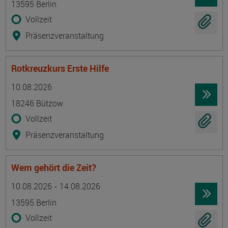
13595 Berlin
Vollzeit
Präsenzveranstaltung
Rotkreuzkurs Erste Hilfe
Termin
Ort
Zeitmuster
Lehr- und Lernform
10.08.2026
18246 Bützow
Vollzeit
Präsenzveranstaltung
Wem gehört die Zeit?
Termin
Ort
Zeitmuster
Lehr- und Lernform
10.08.2026 - 14.08.2026
13595 Berlin
Vollzeit