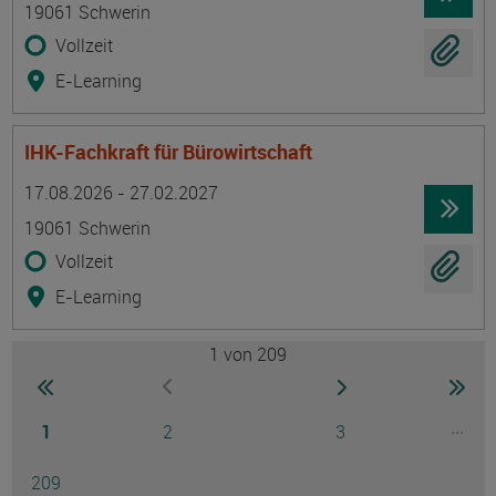
19061 Schwerin
Vollzeit
E-Learning
IHK-Fachkraft für Bürowirtschaft
Termin
Ort
Zeitmuster
Lehr- und Lernform
17.08.2026 - 27.02.2027
19061 Schwerin
Vollzeit
E-Learning
1
von 209
Seite
zur ersten Seite wechseln
zur nächsten Seite
zur 
zur vorherigen Seite wechseln
Seite
Seite
Seite
...
1
2
3
Ausg
Seite
209