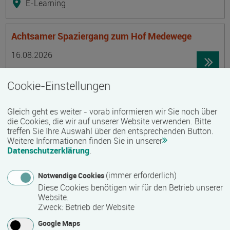
E-Learning
Achtsamer Spaziergang zum Hof Medewege
Termin
Ort
Zeitmuster
Lehr- und Lernform
16.08.2026
19055 Schwerin
Cookie-Einstellungen
Vollzeit
Präsenzveranstaltung
Gleich geht es weiter - vorab informieren wir Sie noch über
die Cookies, die wir auf unserer Website verwenden. Bitte
treffen Sie Ihre Auswahl über den entsprechenden Button.
Trainingsreise Freiwillige
Weitere Informationen finden Sie in unserer
Termin
Ort
Zeitmuster
Lehr- und Lernform
Datenschutzerklärung
.
16.08.2026 - 22.08.2026
23730 Neustadt/ Holstein
(immer erforderlich)
Notwendige Cookies
Vollzeit
Diese Cookies benötigen wir für den Betrieb unserer
Website.
Präsenzveranstaltung
Zweck
:
Betrieb der Website
Google Maps