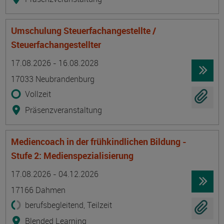
Umschulung Steuerfachangestellte /
Steuerfachangestellter
Termin
Ort
Zeitmuster
Lehr- und Lernform
17.08.2026 - 16.08.2028
17033 Neubrandenburg
Vollzeit
Präsenzveranstaltung
Mediencoach in der frühkindlichen Bildung -
Stufe 2: Medienspezialisierung
Termin
Ort
Zeitmuster
Lehr- und Lernform
17.08.2026 - 04.12.2026
17166 Dahmen
berufsbegleitend, Teilzeit
Blended Learning