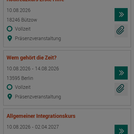
Termin
Ort
Zeitmuster
Lehr- und Lernform
10.08.2026
18246 Bützow
Vollzeit
Präsenzveranstaltung
Wem gehört die Zeit?
Termin
Ort
Zeitmuster
Lehr- und Lernform
10.08.2026 - 14.08.2026
13595 Berlin
Vollzeit
Präsenzveranstaltung
Allgemeiner Integrationskurs
Termin
Ort
Zeitmuster
Lehr- und Lernform
10.08.2026 - 02.04.2027