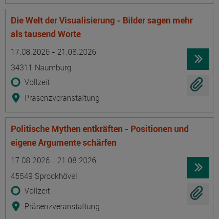
Die Welt der Visualisierung - Bilder sagen mehr
als tausend Worte
Termin
Ort
Zeitmuster
Lehr- und Lernform
17.08.2026 - 21.08.2026
34311 Naumburg
Vollzeit
Präsenzveranstaltung
Politische Mythen entkräften - Positionen und
eigene Argumente schärfen
Termin
Ort
Zeitmuster
Lehr- und Lernform
17.08.2026 - 21.08.2026
45549 Sprockhövel
Vollzeit
Präsenzveranstaltung