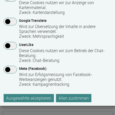
Ökonomische Grundkenntnisse:
Diese Cookies nutzen wir zur Anzeige von
Kartenmaterial.
Zusammenhänge verstehen - betrieblich aktiv
Zweck
:
Kartendarstellung
werden!
Google Translate
Termin
Ort
Zeitmuster
Lehr- und Lernform
Wird zur Übersetzung der Inhalte in andere
17.08.2026 - 21.08.2026
Sprachen verwendet.
13595 Berlin
Zweck
:
Mehrsprachigkeit
Vollzeit
UserLike
Diese Cookies nutzen wir zum Betrieb der Chat-
Präsenzveranstaltung
Beratung.
Zweck
:
Chat-Beratung
Keramik, Yoga und Mee(h)r
Meta (Facebook)
Termin
Ort
Zeitmuster
Lehr- und Lernform
Wird zur Erfolgsmessung von Facebook-
17.08.2026 - 21.08.2026
Werbeanzeigen genutzt.
Zweck
:
Kampagnentracking
17509 Lubmin
Vollzeit
Ausgewählte akzeptieren
Allen zustimmen
Präsenzveranstaltung