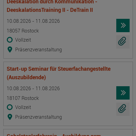
Deeskalation durch Kommunikation -
DeeskalationsTraining II - DeTrain II
Termin
Ort
Zeitmuster
Lehr- und Lernform
10.08.2026 - 11.08.2026
18057 Rostock
Vollzeit
Präsenzveranstaltung
Start-up Seminar für Steuerfachangestellte
(Auszubildende)
Termin
Ort
Zeitmuster
Lehr- und Lernform
10.08.2026 - 11.08.2026
18107 Rostock
Vollzeit
Präsenzveranstaltung