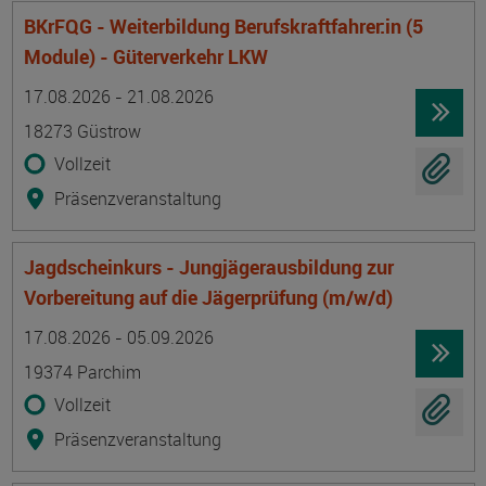
BKrFQG - Weiterbildung Berufskraftfahrer:in (5
Module) - Güterverkehr LKW
Termin
Ort
Zeitmuster
Lehr- und Lernform
17.08.2026 - 21.08.2026
18273 Güstrow
Vollzeit
Präsenzveranstaltung
Jagdscheinkurs - Jungjägerausbildung zur
Vorbereitung auf die Jägerprüfung (m/w/d)
Termin
Ort
Zeitmuster
Lehr- und Lernform
17.08.2026 - 05.09.2026
19374 Parchim
Vollzeit
Präsenzveranstaltung