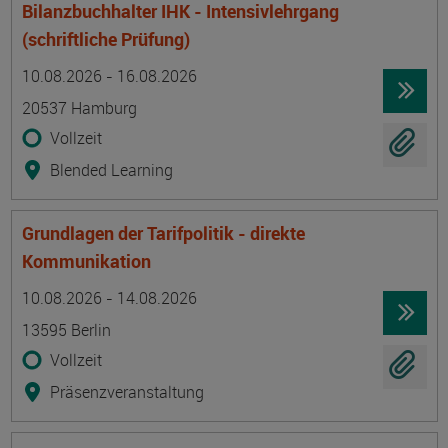
Bilanzbuchhalter IHK - Intensivlehrgang
(schriftliche Prüfung)
Termin
Ort
Zeitmuster
Lehr- und Lernform
10.08.2026 - 16.08.2026
20537 Hamburg
Vollzeit
Blended Learning
Grundlagen der Tarifpolitik - direkte
Kommunikation
Termin
Ort
Zeitmuster
Lehr- und Lernform
10.08.2026 - 14.08.2026
13595 Berlin
Vollzeit
Präsenzveranstaltung