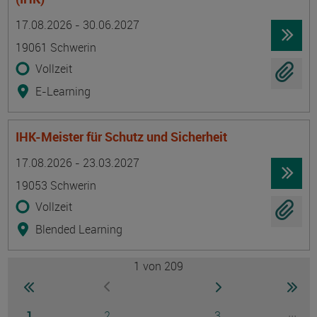
Termin
Ort
Zeitmuster
Lehr- und Lernform
17.08.2026 - 30.06.2027
19061 Schwerin
Vollzeit
E-Learning
IHK-Meister für Schutz und Sicherheit
Termin
Ort
Zeitmuster
Lehr- und Lernform
17.08.2026 - 23.03.2027
19053 Schwerin
Vollzeit
Blended Learning
1
von 209
Seite
zur ersten Seite wechseln
zur nächsten Seite
zur 
zur vorherigen Seite wechseln
Seite
Seite
Seite
...
1
2
3