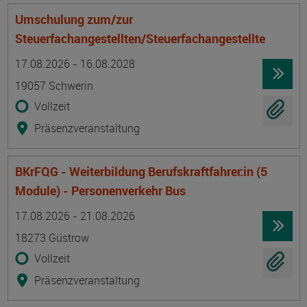
Umschulung zum/zur
Steuerfachangestellten/Steuerfachangestellte
Termin
Ort
Zeitmuster
Lehr- und Lernform
17.08.2026 - 16.08.2028
19057 Schwerin
Vollzeit
Präsenzveranstaltung
BKrFQG - Weiterbildung Berufskraftfahrer:in (5
Module) - Personenverkehr Bus
Termin
Ort
Zeitmuster
Lehr- und Lernform
17.08.2026 - 21.08.2026
18273 Güstrow
Vollzeit
Präsenzveranstaltung