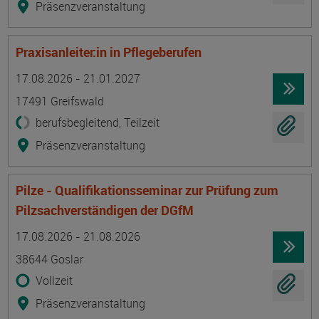
Präsenzveranstaltung
Praxisanleiter:in in Pflegeberufen
Termin
Ort
Zeitmuster
Lehr- und Lernform
17.08.2026 - 21.01.2027
17491 Greifswald
berufsbegleitend, Teilzeit
Präsenzveranstaltung
Pilze - Qualifikationsseminar zur Prüfung zum
Pilzsachverständigen der DGfM
Termin
Ort
Zeitmuster
Lehr- und Lernform
17.08.2026 - 21.08.2026
38644 Goslar
Vollzeit
Präsenzveranstaltung