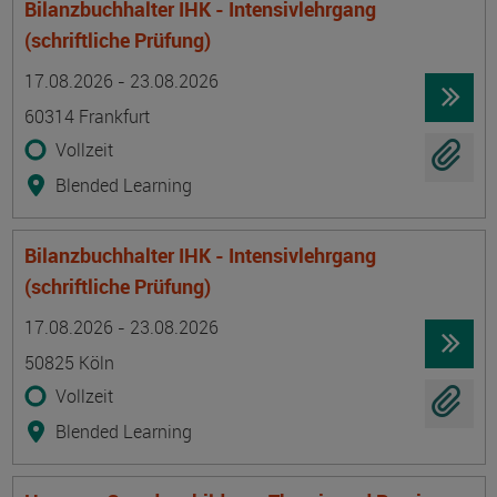
Bilanzbuchhalter IHK - Intensivlehrgang
(schriftliche Prüfung)
Termin
Ort
Zeitmuster
Lehr- und Lernform
17.08.2026 - 23.08.2026
60314 Frankfurt
Vollzeit
Blended Learning
Bilanzbuchhalter IHK - Intensivlehrgang
(schriftliche Prüfung)
Termin
Ort
Zeitmuster
Lehr- und Lernform
17.08.2026 - 23.08.2026
50825 Köln
Vollzeit
Blended Learning