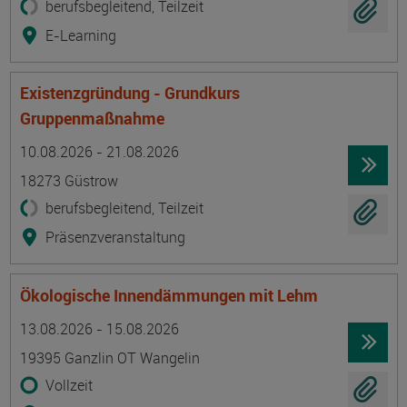
berufsbegleitend, Teilzeit
E-Learning
Existenzgründung - Grundkurs
Gruppenmaßnahme
Termin
Ort
Zeitmuster
Lehr- und Lernform
10.08.2026 - 21.08.2026
18273 Güstrow
berufsbegleitend, Teilzeit
Präsenzveranstaltung
Ökologische Innendämmungen mit Lehm
Termin
Ort
Zeitmuster
Lehr- und Lernform
13.08.2026 - 15.08.2026
19395 Ganzlin OT Wangelin
Vollzeit