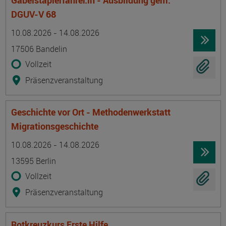
Gabelstaplerfahrer:in - Ausbildung gem.
DGUV-V 68
Termin
Ort
Zeitmuster
Lehr- und Lernform
10.08.2026 - 14.08.2026
17506 Bandelin
Vollzeit
Präsenzveranstaltung
Geschichte vor Ort - Methodenwerkstatt
Migrationsgeschichte
Termin
Ort
Zeitmuster
Lehr- und Lernform
10.08.2026 - 14.08.2026
13595 Berlin
Vollzeit
Präsenzveranstaltung
Rotkreuzkurs Erste Hilfe