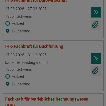
IHK-Fachkraft für Bürowirtschaft
Termin
Ort
Zeitmuster
Lehr- und Lernform
17.08.2026 - 27.02.2027
19061 Schwerin
Vollzeit
E-Learning
IHK-Fachkraft für Buchführung
Termin
Ort
Zeitmuster
Lehr- und Lernform
17.08.2026 - 31.12.2026
laufender Einstieg möglich
19061 Schwerin
Vollzeit
E-Learning
Fachkraft für betriebliches Rechnungswesen
(IHK)