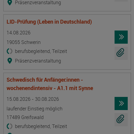
Präsenzveranstaltung
LID-Prüfung (Leben in Deutschland)
Termin
Ort
Zeitmuster
Lehr- und Lernform
14.08.2026
19055 Schwerin
berufsbegleitend, Teilzeit
Präsenzveranstaltung
Schwedisch für Anfänger:innen -
wochenendintensiv - A1.1 mit Synne
Termin
Ort
Zeitmuster
Lehr- und Lernform
15.08.2026 - 30.08.2026
laufender Einstieg möglich
17489 Greifswald
berufsbegleitend, Teilzeit