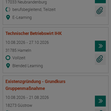
17033 Neubrandenburg
berufsbegleitend, Teilzeit
E-Learning
Technischer Betriebswirt IHK
Termin
Ort
Zeitmuster
Lehr- und Lernform
10.08.2026 - 27.10.2026
31785 Hameln
Vollzeit
Blended Learning
Existenzgründung - Grundkurs
Gruppenmaßnahme
Termin
Ort
Zeitmuster
Lehr- und Lernform
10.08.2026 - 21.08.2026
18273 Güstrow