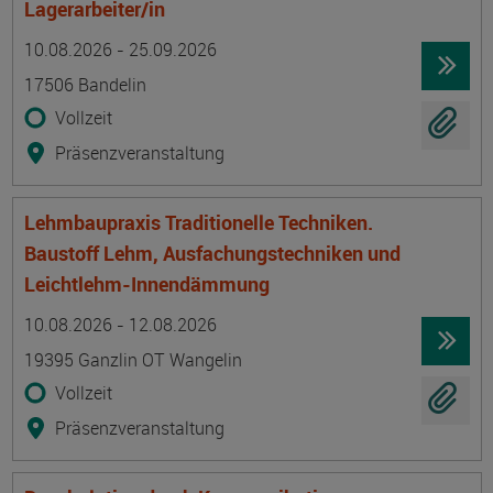
Lagerarbeiter/in
Termin
Ort
Zeitmuster
Lehr- und Lernform
10.08.2026 - 25.09.2026
17506 Bandelin
Vollzeit
Präsenzveranstaltung
Lehmbaupraxis Traditionelle Techniken.
Baustoff Lehm, Ausfachungstechniken und
Leichtlehm-Innendämmung
Termin
Ort
Zeitmuster
Lehr- und Lernform
10.08.2026 - 12.08.2026
19395 Ganzlin OT Wangelin
Vollzeit
Präsenzveranstaltung