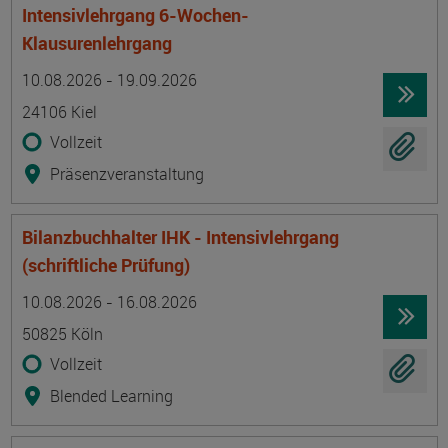
Intensivlehrgang 6-Wochen-
Klausurenlehrgang
Termin
Ort
Zeitmuster
Lehr- und Lernform
10.08.2026 - 19.09.2026
24106 Kiel
Vollzeit
Präsenzveranstaltung
Bilanzbuchhalter IHK - Intensivlehrgang
(schriftliche Prüfung)
Termin
Ort
Zeitmuster
Lehr- und Lernform
10.08.2026 - 16.08.2026
50825 Köln
Vollzeit
Blended Learning