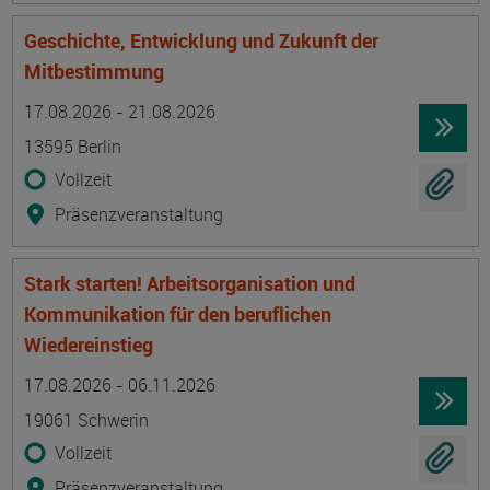
Geschichte, Entwicklung und Zukunft der
Mitbestimmung
Termin
Ort
Zeitmuster
Lehr- und Lernform
17.08.2026 - 21.08.2026
13595 Berlin
Vollzeit
Präsenzveranstaltung
Stark starten! Arbeitsorganisation und
Kommunikation für den beruflichen
Wiedereinstieg
Termin
Ort
Zeitmuster
Lehr- und Lernform
17.08.2026 - 06.11.2026
19061 Schwerin
Vollzeit
Präsenzveranstaltung