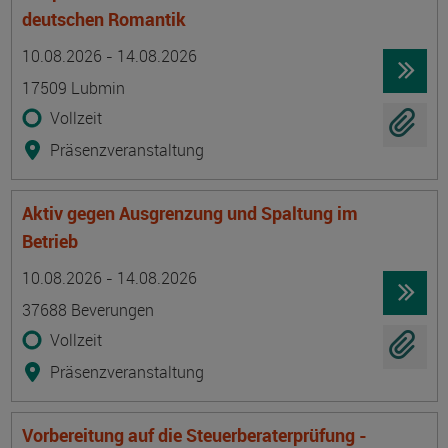
deutschen Romantik
Termin
Ort
Zeitmuster
Lehr- und Lernform
10.08.2026 - 14.08.2026
17509 Lubmin
Vollzeit
Präsenzveranstaltung
Aktiv gegen Ausgrenzung und Spaltung im
Betrieb
Termin
Ort
Zeitmuster
Lehr- und Lernform
10.08.2026 - 14.08.2026
37688 Beverungen
Vollzeit
Präsenzveranstaltung
Vorbereitung auf die Steuerberaterprüfung -