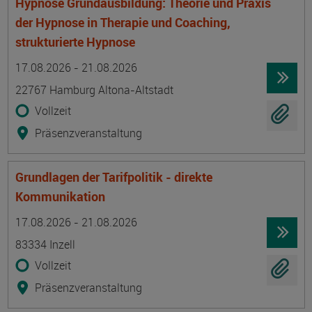
Hypnose Grundausbildung: Theorie und Praxis
der Hypnose in Therapie und Coaching,
strukturierte Hypnose
Termin
Ort
Zeitmuster
Lehr- und Lernform
17.08.2026 - 21.08.2026
22767 Hamburg Altona-Altstadt
Vollzeit
Präsenzveranstaltung
Grundlagen der Tarifpolitik - direkte
Kommunikation
Termin
Ort
Zeitmuster
Lehr- und Lernform
17.08.2026 - 21.08.2026
83334 Inzell
Vollzeit
Präsenzveranstaltung