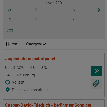
1
von 209
Seite
zur ersten Seite wechseln
zur nächsten Seite
zur 
zur vorherigen Seite wechseln
Seite
Seite
Seite
...
1
2
3
Ausg
Seite
209
Termin aufsteigend
Jugendbildungsstartpaket
Termin
Ort
Zeitmuster
Lehr- und Lernform
09.08.2026 - 14.08.2026
34311 Naumburg
Vollzeit
Präsenzveranstaltung
Caspar-David-Friedrich - berühmter Sohn der