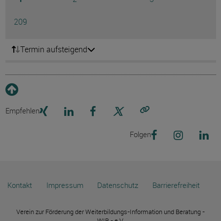
Ausg
Seite
209
Termin aufsteigend
Empfehlen
Link kopieren
Folgen
Kontakt
Impressum
Datenschutz
Barrierefreiheit
Verein zur Förderung der Weiterbildungs-Information und Beratung -
WIB - e.V.