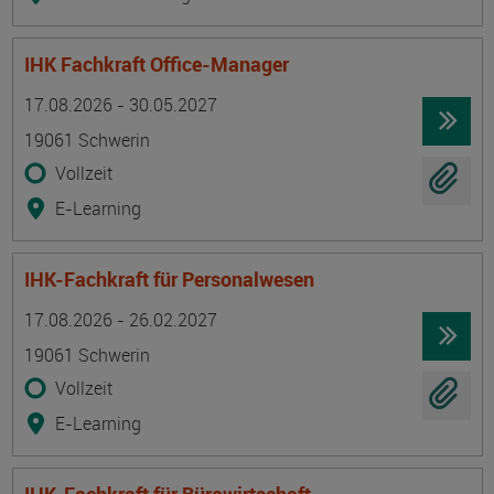
IHK Fachkraft Office-Manager
Termin
Ort
Zeitmuster
Lehr- und Lernform
17.08.2026 - 30.05.2027
19061 Schwerin
Vollzeit
E-Learning
IHK-Fachkraft für Personalwesen
Termin
Ort
Zeitmuster
Lehr- und Lernform
17.08.2026 - 26.02.2027
19061 Schwerin
Vollzeit
E-Learning