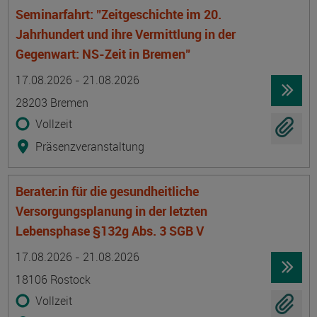
Seminarfahrt: "Zeitgeschichte im 20.
Jahrhundert und ihre Vermittlung in der
Gegenwart: NS-Zeit in Bremen"
Termin
Ort
Zeitmuster
Lehr- und Lernform
17.08.2026 - 21.08.2026
28203 Bremen
Vollzeit
Präsenzveranstaltung
Berater:in für die gesundheitliche
Versorgungsplanung in der letzten
Lebensphase §132g Abs. 3 SGB V
Termin
Ort
Zeitmuster
Lehr- und Lernform
17.08.2026 - 21.08.2026
18106 Rostock
Vollzeit