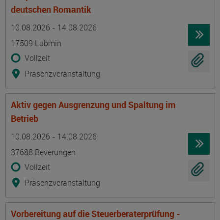
deutschen Romantik
Termin
Ort
Zeitmuster
Lehr- und Lernform
10.08.2026 - 14.08.2026
17509 Lubmin
Vollzeit
Präsenzveranstaltung
Aktiv gegen Ausgrenzung und Spaltung im
Betrieb
Termin
Ort
Zeitmuster
Lehr- und Lernform
10.08.2026 - 14.08.2026
37688 Beverungen
Vollzeit
Präsenzveranstaltung
Vorbereitung auf die Steuerberaterprüfung -