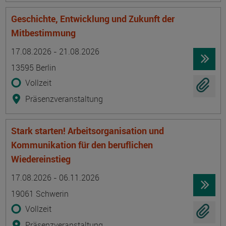
Geschichte, Entwicklung und Zukunft der
Mitbestimmung
Termin
Ort
Zeitmuster
Lehr- und Lernform
17.08.2026 - 21.08.2026
13595 Berlin
Vollzeit
Präsenzveranstaltung
Stark starten! Arbeitsorganisation und
Kommunikation für den beruflichen
Wiedereinstieg
Termin
Ort
Zeitmuster
Lehr- und Lernform
17.08.2026 - 06.11.2026
19061 Schwerin
Vollzeit
Präsenzveranstaltung