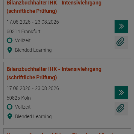
Bilanzbuchhalter IHK - Intensivlehrgang
(schriftliche Prüfung)
Termin
Ort
Zeitmuster
Lehr- und Lernform
17.08.2026 - 23.08.2026
60314 Frankfurt
Vollzeit
Blended Learning
Bilanzbuchhalter IHK - Intensivlehrgang
(schriftliche Prüfung)
Termin
Ort
Zeitmuster
Lehr- und Lernform
17.08.2026 - 23.08.2026
50825 Köln
Vollzeit
Blended Learning