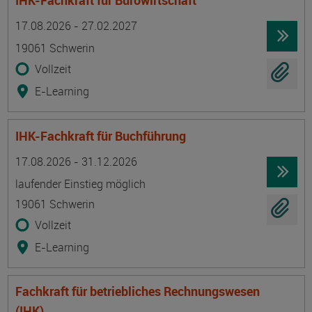
IHK-Fachkraft für Bürowirtschaft
Termin
Ort
Zeitmuster
Lehr- und Lernform
17.08.2026 - 27.02.2027
19061 Schwerin
Vollzeit
E-Learning
IHK-Fachkraft für Buchführung
Termin
Ort
Zeitmuster
Lehr- und Lernform
17.08.2026 - 31.12.2026
laufender Einstieg möglich
19061 Schwerin
Vollzeit
E-Learning
Fachkraft für betriebliches Rechnungswesen
(IHK)