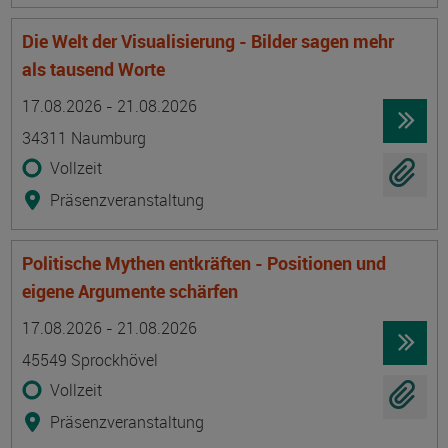
Die Welt der Visualisierung - Bilder sagen mehr
als tausend Worte
Termin
Ort
Zeitmuster
Lehr- und Lernform
17.08.2026 - 21.08.2026
34311 Naumburg
Vollzeit
Präsenzveranstaltung
Politische Mythen entkräften - Positionen und
eigene Argumente schärfen
Termin
Ort
Zeitmuster
Lehr- und Lernform
17.08.2026 - 21.08.2026
45549 Sprockhövel
Vollzeit
Präsenzveranstaltung