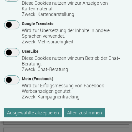
Ökonomische Grundkenntnisse:
Diese Cookies nutzen wir zur Anzeige von
Kartenmaterial.
Zusammenhänge verstehen - betrieblich aktiv
Zweck
:
Kartendarstellung
werden!
Google Translate
Termin
Ort
Zeitmuster
Lehr- und Lernform
Wird zur Übersetzung der Inhalte in andere
17.08.2026 - 21.08.2026
Sprachen verwendet.
13595 Berlin
Zweck
:
Mehrsprachigkeit
Vollzeit
UserLike
Diese Cookies nutzen wir zum Betrieb der Chat-
Präsenzveranstaltung
Beratung.
Zweck
:
Chat-Beratung
Keramik, Yoga und Mee(h)r
Meta (Facebook)
Termin
Ort
Zeitmuster
Lehr- und Lernform
Wird zur Erfolgsmessung von Facebook-
17.08.2026 - 21.08.2026
Werbeanzeigen genutzt.
Zweck
:
Kampagnentracking
17509 Lubmin
Vollzeit
Ausgewählte akzeptieren
Allen zustimmen
Präsenzveranstaltung