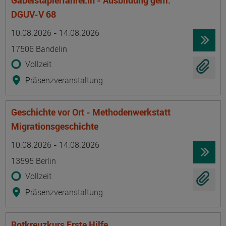
Gabelstaplerfahrer:in - Ausbildung gem.
DGUV-V 68
Termin
Ort
Zeitmuster
Lehr- und Lernform
10.08.2026 - 14.08.2026
17506 Bandelin
Vollzeit
Präsenzveranstaltung
Geschichte vor Ort - Methodenwerkstatt
Migrationsgeschichte
Termin
Ort
Zeitmuster
Lehr- und Lernform
10.08.2026 - 14.08.2026
13595 Berlin
Vollzeit
Präsenzveranstaltung
Rotkreuzkurs Erste Hilfe