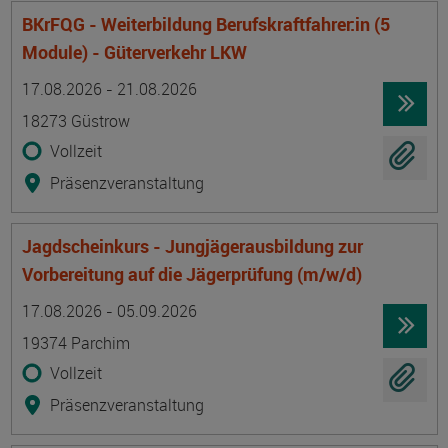
BKrFQG - Weiterbildung Berufskraftfahrer:in (5
Module) - Güterverkehr LKW
Termin
Ort
Zeitmuster
Lehr- und Lernform
17.08.2026 - 21.08.2026
18273 Güstrow
Vollzeit
Präsenzveranstaltung
Jagdscheinkurs - Jungjägerausbildung zur
Vorbereitung auf die Jägerprüfung (m/w/d)
Termin
Ort
Zeitmuster
Lehr- und Lernform
17.08.2026 - 05.09.2026
19374 Parchim
Vollzeit
Präsenzveranstaltung