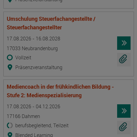
Umschulung Steuerfachangestellte /
Steuerfachangestellter
Termin
Ort
Zeitmuster
Lehr- und Lernform
17.08.2026 - 16.08.2028
17033 Neubrandenburg
Vollzeit
Präsenzveranstaltung
Mediencoach in der frühkindlichen Bildung -
Stufe 2: Medienspezialisierung
Termin
Ort
Zeitmuster
Lehr- und Lernform
17.08.2026 - 04.12.2026
17166 Dahmen
berufsbegleitend, Teilzeit
Blended Learning