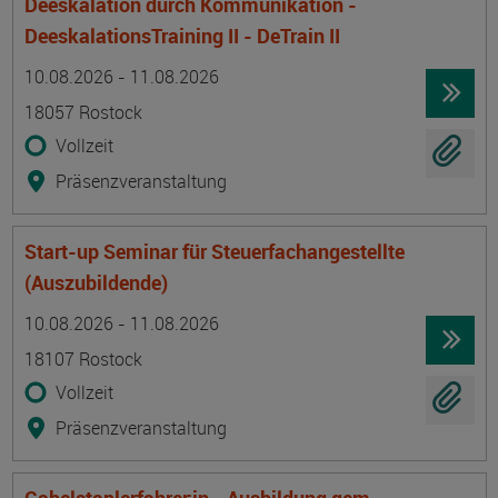
Deeskalation durch Kommunikation -
DeeskalationsTraining II - DeTrain II
Termin
Ort
Zeitmuster
Lehr- und Lernform
10.08.2026 - 11.08.2026
18057 Rostock
Vollzeit
Präsenzveranstaltung
Start-up Seminar für Steuerfachangestellte
(Auszubildende)
Termin
Ort
Zeitmuster
Lehr- und Lernform
10.08.2026 - 11.08.2026
18107 Rostock
Vollzeit
Präsenzveranstaltung