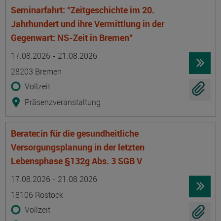
Seminarfahrt: "Zeitgeschichte im 20.
Jahrhundert und ihre Vermittlung in der
Gegenwart: NS-Zeit in Bremen"
Termin
Ort
Zeitmuster
Lehr- und Lernform
17.08.2026 - 21.08.2026
28203 Bremen
Vollzeit
Präsenzveranstaltung
Berater:in für die gesundheitliche
Versorgungsplanung in der letzten
Lebensphase §132g Abs. 3 SGB V
Termin
Ort
Zeitmuster
Lehr- und Lernform
17.08.2026 - 21.08.2026
18106 Rostock
Vollzeit