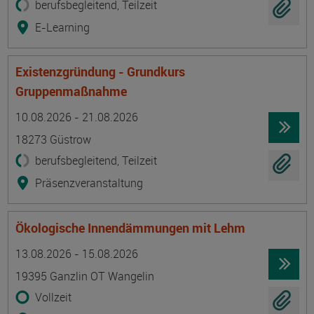
berufsbegleitend, Teilzeit
E-Learning
Existenzgründung - Grundkurs
Gruppenmaßnahme
Termin
Ort
Zeitmuster
Lehr- und Lernform
10.08.2026 - 21.08.2026
18273 Güstrow
berufsbegleitend, Teilzeit
Präsenzveranstaltung
Ökologische Innendämmungen mit Lehm
Termin
Ort
Zeitmuster
Lehr- und Lernform
13.08.2026 - 15.08.2026
19395 Ganzlin OT Wangelin
Vollzeit