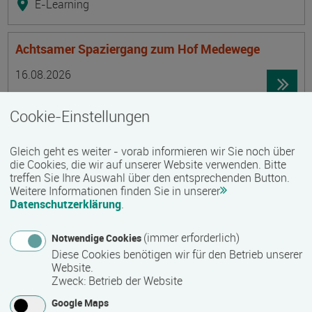
E-Learning
Achtsamer Spaziergang zum Hof Medewege
Termin
Ort
Zeitmuster
Lehr- und Lernform
16.08.2026
19055 Schwerin
Cookie-Einstellungen
Vollzeit
Präsenzveranstaltung
Gleich geht es weiter - vorab informieren wir Sie noch über
die Cookies, die wir auf unserer Website verwenden. Bitte
treffen Sie Ihre Auswahl über den entsprechenden Button.
Trainingsreise Freiwillige
Weitere Informationen finden Sie in unserer
Termin
Ort
Zeitmuster
Lehr- und Lernform
Datenschutzerklärung
.
16.08.2026 - 22.08.2026
23730 Neustadt/ Holstein
(immer erforderlich)
Notwendige Cookies
Vollzeit
Diese Cookies benötigen wir für den Betrieb unserer
Website.
Präsenzveranstaltung
Zweck
:
Betrieb der Website
Google Maps