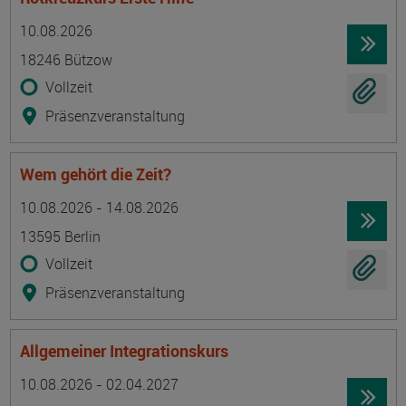
Termin
Ort
Zeitmuster
Lehr- und Lernform
10.08.2026
18246 Bützow
Vollzeit
Präsenzveranstaltung
Wem gehört die Zeit?
Termin
Ort
Zeitmuster
Lehr- und Lernform
10.08.2026 - 14.08.2026
13595 Berlin
Vollzeit
Präsenzveranstaltung
Allgemeiner Integrationskurs
Termin
Ort
Zeitmuster
Lehr- und Lernform
10.08.2026 - 02.04.2027