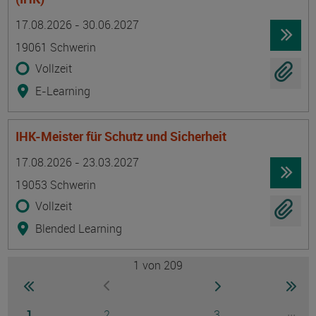
Termin
Ort
Zeitmuster
Lehr- und Lernform
17.08.2026 - 30.06.2027
19061 Schwerin
Vollzeit
E-Learning
IHK-Meister für Schutz und Sicherheit
Termin
Ort
Zeitmuster
Lehr- und Lernform
17.08.2026 - 23.03.2027
19053 Schwerin
Vollzeit
Blended Learning
1
von 209
Seite
zur ersten Seite wechseln
zur nächsten Seite
zur 
zur vorherigen Seite wechseln
Seite
Seite
Seite
...
1
2
3