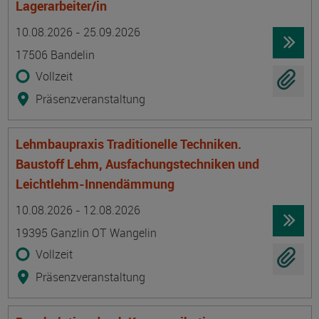
Lagerarbeiter/in
Termin
Ort
Zeitmuster
Lehr- und Lernform
10.08.2026 - 25.09.2026
17506 Bandelin
Vollzeit
Präsenzveranstaltung
Lehmbaupraxis Traditionelle Techniken.
Baustoff Lehm, Ausfachungstechniken und
Leichtlehm-Innendämmung
Termin
Ort
Zeitmuster
Lehr- und Lernform
10.08.2026 - 12.08.2026
19395 Ganzlin OT Wangelin
Vollzeit
Präsenzveranstaltung