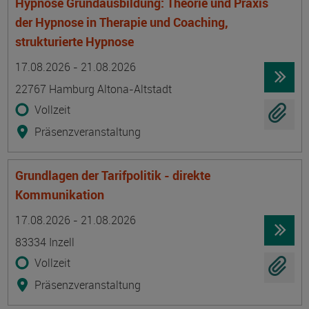
Hypnose Grundausbildung: Theorie und Praxis
der Hypnose in Therapie und Coaching,
strukturierte Hypnose
Termin
Ort
Zeitmuster
Lehr- und Lernform
17.08.2026 - 21.08.2026
22767 Hamburg Altona-Altstadt
Vollzeit
Präsenzveranstaltung
Grundlagen der Tarifpolitik - direkte
Kommunikation
Termin
Ort
Zeitmuster
Lehr- und Lernform
17.08.2026 - 21.08.2026
83334 Inzell
Vollzeit
Präsenzveranstaltung