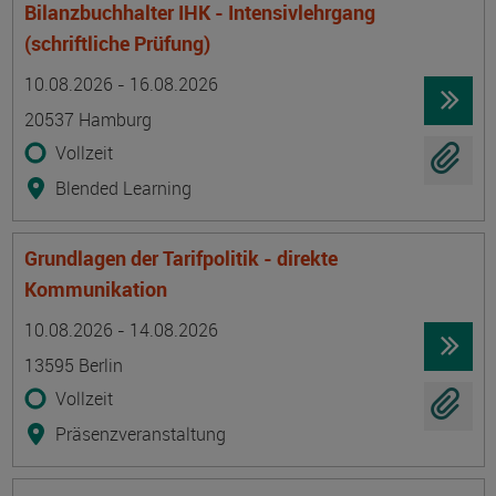
Bilanzbuchhalter IHK - Intensivlehrgang
(schriftliche Prüfung)
Termin
Ort
Zeitmuster
Lehr- und Lernform
10.08.2026 - 16.08.2026
20537 Hamburg
Vollzeit
Blended Learning
Grundlagen der Tarifpolitik - direkte
Kommunikation
Termin
Ort
Zeitmuster
Lehr- und Lernform
10.08.2026 - 14.08.2026
13595 Berlin
Vollzeit
Präsenzveranstaltung