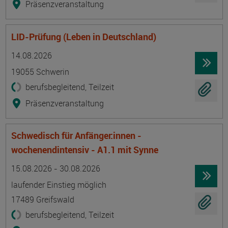
Präsenzveranstaltung
LID-Prüfung (Leben in Deutschland)
Termin
Ort
Zeitmuster
Lehr- und Lernform
14.08.2026
19055 Schwerin
berufsbegleitend, Teilzeit
Präsenzveranstaltung
Schwedisch für Anfänger:innen -
wochenendintensiv - A1.1 mit Synne
Termin
Ort
Zeitmuster
Lehr- und Lernform
15.08.2026 - 30.08.2026
laufender Einstieg möglich
17489 Greifswald
berufsbegleitend, Teilzeit