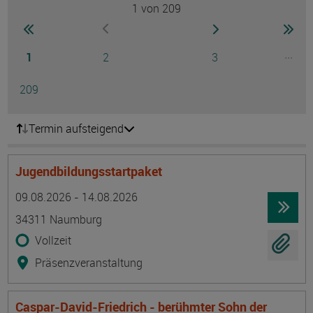
1
von 209
Seite
zur ersten Seite wechseln
zur nächsten Seite
zur 
zur vorherigen Seite wechseln
Seite
Seite
Seite
...
1
2
3
Ausg
Seite
209
Termin aufsteigend
Jugendbildungsstartpaket
Termin
Ort
Zeitmuster
Lehr- und Lernform
09.08.2026 - 14.08.2026
34311 Naumburg
Vollzeit
Präsenzveranstaltung
Caspar-David-Friedrich - berühmter Sohn der