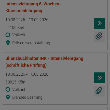
Intensivlehrgang 6-Wochen-
Klausurenlehrgang
Termin
Ort
Zeitmuster
Lehr- und Lernform
10.08.2026 - 19.09.2026
24106 Kiel
Vollzeit
Präsenzveranstaltung
Bilanzbuchhalter IHK - Intensivlehrgang
(schriftliche Prüfung)
Termin
Ort
Zeitmuster
Lehr- und Lernform
10.08.2026 - 16.08.2026
50825 Köln
Vollzeit
Blended Learning