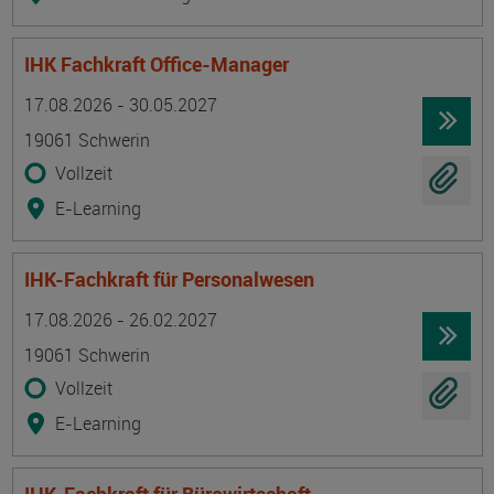
IHK Fachkraft Office-Manager
Termin
Ort
Zeitmuster
Lehr- und Lernform
17.08.2026 - 30.05.2027
19061 Schwerin
Vollzeit
E-Learning
IHK-Fachkraft für Personalwesen
Termin
Ort
Zeitmuster
Lehr- und Lernform
17.08.2026 - 26.02.2027
19061 Schwerin
Vollzeit
E-Learning