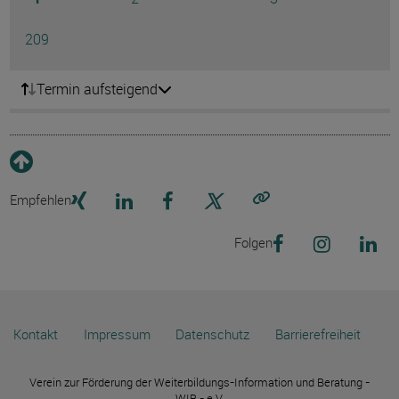
Ausg
Seite
209
Termin aufsteigend
Empfehlen
Link kopieren
Folgen
Kontakt
Impressum
Datenschutz
Barrierefreiheit
Verein zur Förderung der Weiterbildungs-Information und Beratung -
WIB - e.V.