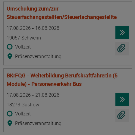
Umschulung zum/zur
Steuerfachangestellten/Steuerfachangestellte
Termin
Ort
Zeitmuster
Lehr- und Lernform
17.08.2026 - 16.08.2028
19057 Schwerin
Vollzeit
Präsenzveranstaltung
BKrFQG - Weiterbildung Berufskraftfahrer:in (5
Module) - Personenverkehr Bus
Termin
Ort
Zeitmuster
Lehr- und Lernform
17.08.2026 - 21.08.2026
18273 Güstrow
Vollzeit
Präsenzveranstaltung