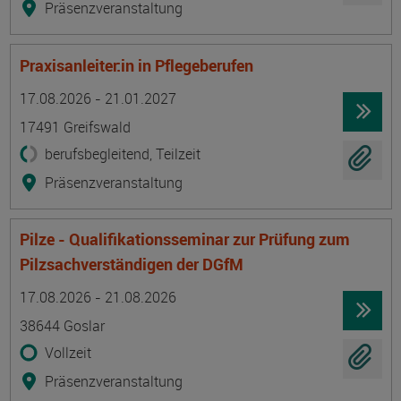
Präsenzveranstaltung
Praxisanleiter:in in Pflegeberufen
Termin
Ort
Zeitmuster
Lehr- und Lernform
17.08.2026 - 21.01.2027
17491 Greifswald
berufsbegleitend, Teilzeit
Präsenzveranstaltung
Pilze - Qualifikationsseminar zur Prüfung zum
Pilzsachverständigen der DGfM
Termin
Ort
Zeitmuster
Lehr- und Lernform
17.08.2026 - 21.08.2026
38644 Goslar
Vollzeit
Präsenzveranstaltung