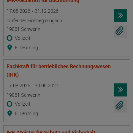
IHK-Fachkraft für Buchführung
Termin
Ort
Zeitmuster
Lehr- und Lernform
17.08.2026 - 31.12.2026
laufender Einstieg möglich
19061 Schwerin
Vollzeit
E-Learning
Fachkraft für betriebliches Rechnungswesen
(IHK)
Termin
Ort
Zeitmuster
Lehr- und Lernform
17.08.2026 - 30.06.2027
19061 Schwerin
Vollzeit
E-Learning
IHK-Meister für Schutz und Sicherheit