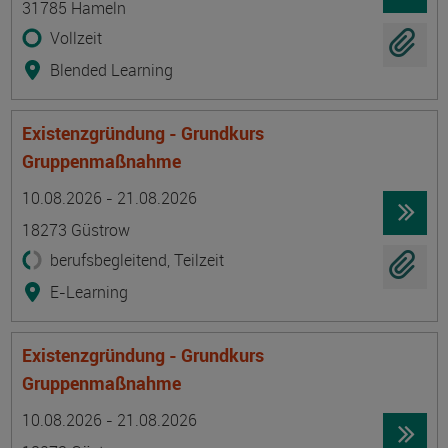
31785 Hameln
Vollzeit
Blended Learning
Existenzgründung - Grundkurs
Gruppenmaßnahme
Termin
Ort
Zeitmuster
Lehr- und Lernform
10.08.2026 - 21.08.2026
18273 Güstrow
berufsbegleitend, Teilzeit
E-Learning
Existenzgründung - Grundkurs
Gruppenmaßnahme
Termin
Ort
Zeitmuster
Lehr- und Lernform
10.08.2026 - 21.08.2026