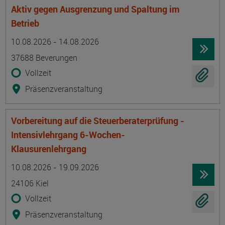
Aktiv gegen Ausgrenzung und Spaltung im
Betrieb
Termin
Ort
Zeitmuster
Lehr- und Lernform
10.08.2026 - 14.08.2026
37688 Beverungen
Vollzeit
Präsenzveranstaltung
Vorbereitung auf die Steuerberaterprüfung -
Intensivlehrgang 6-Wochen-
Klausurenlehrgang
Termin
Ort
Zeitmuster
Lehr- und Lernform
10.08.2026 - 19.09.2026
24106 Kiel
Vollzeit
Präsenzveranstaltung