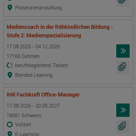
Präsenzveranstaltung
Mediencoach in der frühkindlichen Bildung -
Stufe 2: Medienspezialisierung
Termin
Ort
Zeitmuster
Lehr- und Lernform
17.08.2026 - 04.12.2026
17166 Dahmen
berufsbegleitend, Teilzeit
Blended Learning
IHK Fachkraft Office-Manager
Termin
Ort
Zeitmuster
Lehr- und Lernform
17.08.2026 - 30.05.2027
19061 Schwerin
Vollzeit
E-Learning