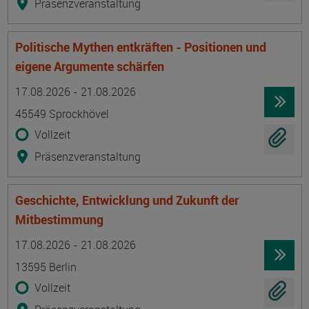
Präsenzveranstaltung
Politische Mythen entkräften - Positionen und
eigene Argumente schärfen
Termin
Ort
Zeitmuster
Lehr- und Lernform
17.08.2026 - 21.08.2026
45549 Sprockhövel
Vollzeit
Präsenzveranstaltung
Geschichte, Entwicklung und Zukunft der
Mitbestimmung
Termin
Ort
Zeitmuster
Lehr- und Lernform
17.08.2026 - 21.08.2026
13595 Berlin
Vollzeit