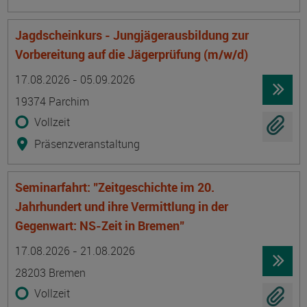
Jagdscheinkurs - Jungjägerausbildung zur
Vorbereitung auf die Jägerprüfung (m/w/d)
Termin
Ort
Zeitmuster
Lehr- und Lernform
17.08.2026 - 05.09.2026
19374 Parchim
Vollzeit
Präsenzveranstaltung
Seminarfahrt: "Zeitgeschichte im 20.
Jahrhundert und ihre Vermittlung in der
Gegenwart: NS-Zeit in Bremen"
Termin
Ort
Zeitmuster
Lehr- und Lernform
17.08.2026 - 21.08.2026
28203 Bremen
Vollzeit