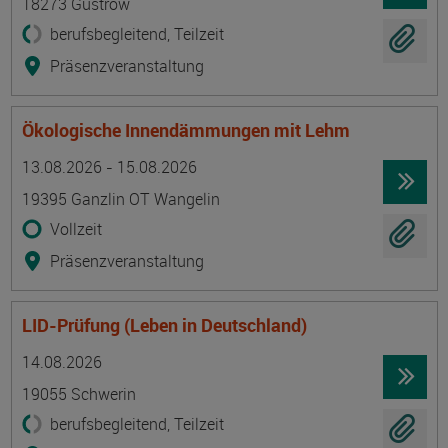
18273 Güstrow
berufsbegleitend, Teilzeit
Präsenzveranstaltung
Ökologische Innendämmungen mit Lehm
Termin
Ort
Zeitmuster
Lehr- und Lernform
13.08.2026 - 15.08.2026
19395 Ganzlin OT Wangelin
Vollzeit
Präsenzveranstaltung
LID-Prüfung (Leben in Deutschland)
Termin
Ort
Zeitmuster
Lehr- und Lernform
14.08.2026
19055 Schwerin
berufsbegleitend, Teilzeit