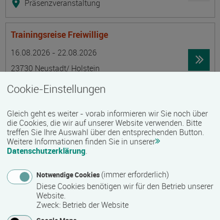
Präsenzveranstaltung
Trainingsreise Freiwillige
Termin
Ort
Zeitmuster
Lehr- und Lernform
16.08.2026 - 22.08.2026
23730 Neustadt/ Holstein
Vollzeit
Cookie-Einstellungen
Präsenzveranstaltung
Gleich geht es weiter - vorab informieren wir Sie noch über
die Cookies, die wir auf unserer Website verwenden. Bitte
Ökonomische Grundkenntnisse:
treffen Sie Ihre Auswahl über den entsprechenden Button.
Weitere Informationen finden Sie in unserer
Zusammenhänge verstehen - betrieblich aktiv
Datenschutzerklärung
.
werden!
Termin
Ort
Zeitmuster
Lehr- und Lernform
(immer erforderlich)
Notwendige Cookies
17.08.2026 - 21.08.2026
Diese Cookies benötigen wir für den Betrieb unserer
13595 Berlin
Website.
Zweck
:
Betrieb der Website
Vollzeit