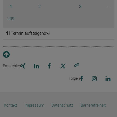
Seite
Seite
Seite
...
1
2
3
Ausg
Seite
209
Termin aufsteigend
Empfehlen
Link kopieren
Folgen
Kontakt
Impressum
Datenschutz
Barrierefreiheit