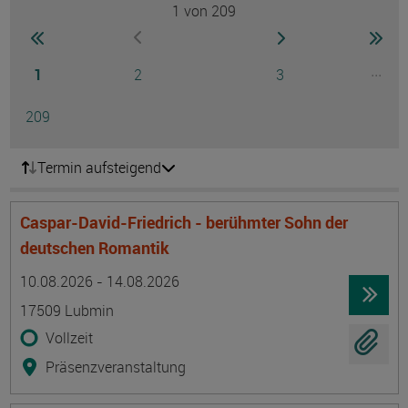
1
von 209
Seite
zur ersten Seite wechseln
zur nächsten Seite
zur 
zur vorherigen Seite wechseln
Seite
Seite
Seite
...
1
2
3
Ausg
Seite
209
Termin aufsteigend
Caspar-David-Friedrich - berühmter Sohn der
deutschen Romantik
Termin
Ort
Zeitmuster
Lehr- und Lernform
10.08.2026 - 14.08.2026
17509 Lubmin
Vollzeit
Präsenzveranstaltung