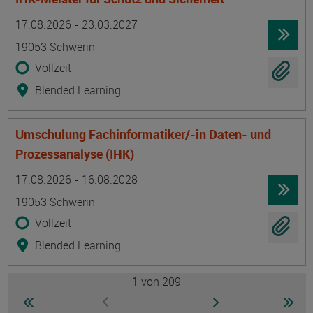
Termin
Ort
Zeitmuster
Lehr- und Lernform
17.08.2026 - 23.03.2027
19053 Schwerin
Vollzeit
Blended Learning
Umschulung Fachinformatiker/-in Daten- und
Prozessanalyse (IHK)
Termin
Ort
Zeitmuster
Lehr- und Lernform
17.08.2026 - 16.08.2028
19053 Schwerin
Vollzeit
Blended Learning
1
von 209
Seite
zur ersten Seite wechseln
zur nächsten Seite
zur 
zur vorherigen Seite wechseln