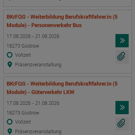
BKrFQG - Weiterbildung Berufskraftfahrer:in (5
Module) - Personenverkehr Bus
Termin
Ort
Zeitmuster
Lehr- und Lernform
17.08.2026 - 21.08.2026
18273 Güstrow
Vollzeit
Präsenzveranstaltung
BKrFQG - Weiterbildung Berufskraftfahrer:in (5
Module) - Güterverkehr LKW
Termin
Ort
Zeitmuster
Lehr- und Lernform
17.08.2026 - 21.08.2026
18273 Güstrow
Vollzeit
Präsenzveranstaltung