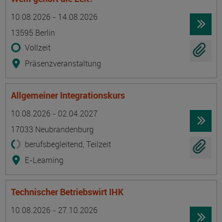
Termin
Ort
Zeitmuster
Lehr- und Lernform
10.08.2026 - 14.08.2026
13595 Berlin
Vollzeit
Präsenzveranstaltung
Allgemeiner Integrationskurs
Termin
Ort
Zeitmuster
Lehr- und Lernform
10.08.2026 - 02.04.2027
17033 Neubrandenburg
berufsbegleitend, Teilzeit
E-Learning
Technischer Betriebswirt IHK
Termin
Ort
Zeitmuster
Lehr- und Lernform
10.08.2026 - 27.10.2026