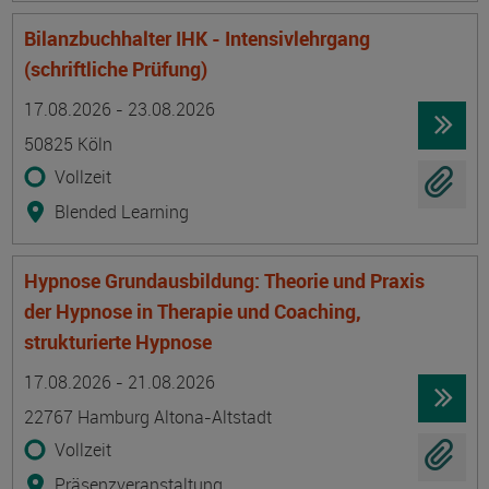
Bilanzbuchhalter IHK - Intensivlehrgang
(schriftliche Prüfung)
Termin
Ort
Zeitmuster
Lehr- und Lernform
17.08.2026 - 23.08.2026
50825 Köln
Vollzeit
Blended Learning
Hypnose Grundausbildung: Theorie und Praxis
der Hypnose in Therapie und Coaching,
strukturierte Hypnose
Termin
Ort
Zeitmuster
Lehr- und Lernform
17.08.2026 - 21.08.2026
22767 Hamburg Altona-Altstadt
Vollzeit
Präsenzveranstaltung