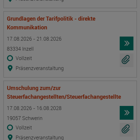
Grundlagen der Tarifpolitik - direkte
Kommunikation
Termin
Ort
Zeitmuster
Lehr- und Lernform
17.08.2026 - 21.08.2026
83334 Inzell
Vollzeit
Präsenzveranstaltung
Umschulung zum/zur
Steuerfachangestellten/Steuerfachangestellte
Termin
Ort
Zeitmuster
Lehr- und Lernform
17.08.2026 - 16.08.2028
19057 Schwerin
Vollzeit
Präsenzveranstaltung