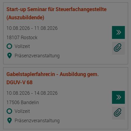
Start-up Seminar für Steuerfachangestellte
(Auszubildende)
Termin
Ort
Zeitmuster
Lehr- und Lernform
10.08.2026 - 11.08.2026
18107 Rostock
Vollzeit
Präsenzveranstaltung
Gabelstaplerfahrer:in - Ausbildung gem.
DGUV-V 68
Termin
Ort
Zeitmuster
Lehr- und Lernform
10.08.2026 - 14.08.2026
17506 Bandelin
Vollzeit
Präsenzveranstaltung