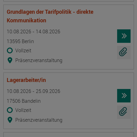
Grundlagen der Tarifpolitik - direkte
Kommunikation
Termin
Ort
Zeitmuster
Lehr- und Lernform
10.08.2026 - 14.08.2026
13595 Berlin
Vollzeit
Präsenzveranstaltung
Lagerarbeiter/in
Termin
Ort
Zeitmuster
Lehr- und Lernform
10.08.2026 - 25.09.2026
17506 Bandelin
Vollzeit
Präsenzveranstaltung