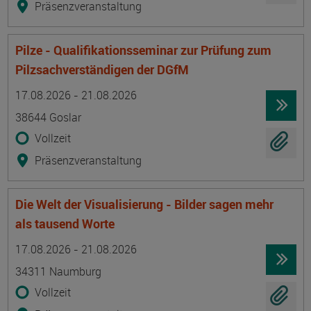
Präsenzveranstaltung
Pilze - Qualifikationsseminar zur Prüfung zum
Pilzsachverständigen der DGfM
Termin
Ort
Zeitmuster
Lehr- und Lernform
17.08.2026 - 21.08.2026
38644 Goslar
Vollzeit
Präsenzveranstaltung
Die Welt der Visualisierung - Bilder sagen mehr
als tausend Worte
Termin
Ort
Zeitmuster
Lehr- und Lernform
17.08.2026 - 21.08.2026
34311 Naumburg
Vollzeit