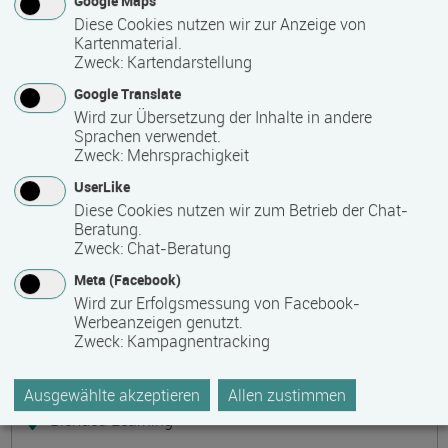
Google Maps
Präsenzveranstaltung
Diese Cookies nutzen wir zur Anzeige von
Kartenmaterial.
Zweck
:
Kartendarstellung
Keramik, Yoga und Mee(h)r
Termin
Ort
Zeitmuster
Lehr- und Lernform
Google Translate
17.08.2026 - 21.08.2026
Wird zur Übersetzung der Inhalte in andere
17509 Lubmin
Sprachen verwendet.
Zweck
:
Mehrsprachigkeit
Vollzeit
UserLike
Präsenzveranstaltung
Diese Cookies nutzen wir zum Betrieb der Chat-
Beratung.
Zweck
:
Chat-Beratung
Bilanzbuchhalter IHK - Intensivlehrgang
Meta (Facebook)
(schriftliche Prüfung)
Wird zur Erfolgsmessung von Facebook-
Termin
Ort
Zeitmuster
Lehr- und Lernform
Werbeanzeigen genutzt.
17.08.2026 - 23.08.2026
Zweck
:
Kampagnentracking
60314 Frankfurt
Vollzeit
Ausgewählte akzeptieren
Allen zustimmen
Blended Learning