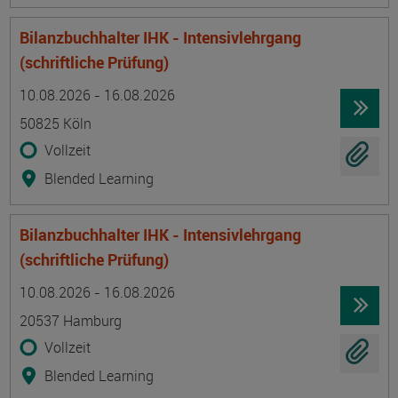
Bilanzbuchhalter IHK - Intensivlehrgang
(schriftliche Prüfung)
Termin
Ort
Zeitmuster
Lehr- und Lernform
10.08.2026 - 16.08.2026
50825 Köln
Vollzeit
Blended Learning
Bilanzbuchhalter IHK - Intensivlehrgang
(schriftliche Prüfung)
Termin
Ort
Zeitmuster
Lehr- und Lernform
10.08.2026 - 16.08.2026
20537 Hamburg
Vollzeit
Blended Learning