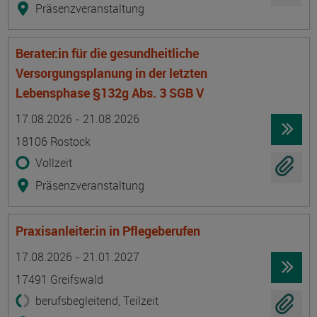
Präsenzveranstaltung
Berater:in für die gesundheitliche
Versorgungsplanung in der letzten
Lebensphase §132g Abs. 3 SGB V
Termin
Ort
Zeitmuster
Lehr- und Lernform
17.08.2026 - 21.08.2026
18106 Rostock
Vollzeit
Präsenzveranstaltung
Praxisanleiter:in in Pflegeberufen
Termin
Ort
Zeitmuster
Lehr- und Lernform
17.08.2026 - 21.01.2027
17491 Greifswald
berufsbegleitend, Teilzeit