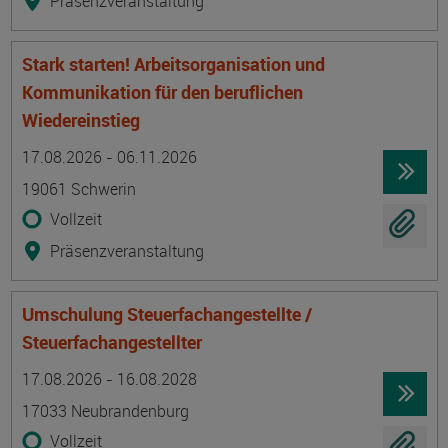
Präsenzveranstaltung
Stark starten! Arbeitsorganisation und
Kommunikation für den beruflichen
Wiedereinstieg
Termin
Ort
Zeitmuster
Lehr- und Lernform
17.08.2026 - 06.11.2026
19061 Schwerin
Vollzeit
Präsenzveranstaltung
Umschulung Steuerfachangestellte /
Steuerfachangestellter
Termin
Ort
Zeitmuster
Lehr- und Lernform
17.08.2026 - 16.08.2028
17033 Neubrandenburg
Vollzeit