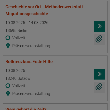
Geschichte vor Ort - Methodenwerkstatt
Migrationsgeschichte
Termin
Ort
Zeitmuster
Lehr- und Lernform
10.08.2026 - 14.08.2026
13595 Berlin
Vollzeit
Präsenzveranstaltung
Rotkreuzkurs Erste Hilfe
Termin
Ort
Zeitmuster
Lehr- und Lernform
10.08.2026
18246 Bützow
Vollzeit
Präsenzveranstaltung
Wem gehört die Zeit?