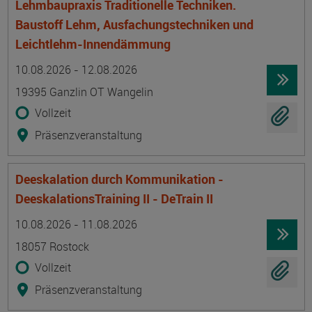
Lehmbaupraxis Traditionelle Techniken.
Baustoff Lehm, Ausfachungstechniken und
Leichtlehm-Innendämmung
Termin
Ort
Zeitmuster
Lehr- und Lernform
10.08.2026 - 12.08.2026
19395 Ganzlin OT Wangelin
Vollzeit
Präsenzveranstaltung
Deeskalation durch Kommunikation -
DeeskalationsTraining II - DeTrain II
Termin
Ort
Zeitmuster
Lehr- und Lernform
10.08.2026 - 11.08.2026
18057 Rostock
Vollzeit
Präsenzveranstaltung