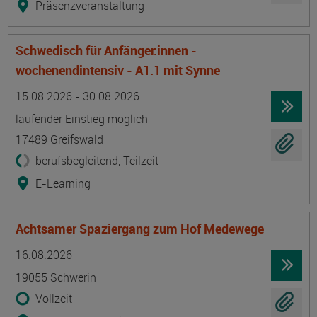
Präsenzveranstaltung
Schwedisch für Anfänger:innen -
wochenendintensiv - A1.1 mit Synne
Termin
Ort
Zeitmuster
Lehr- und Lernform
15.08.2026 - 30.08.2026
laufender Einstieg möglich
17489 Greifswald
berufsbegleitend, Teilzeit
E-Learning
Achtsamer Spaziergang zum Hof Medewege
Termin
Ort
Zeitmuster
Lehr- und Lernform
16.08.2026
19055 Schwerin
Vollzeit