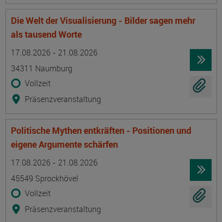
Die Welt der Visualisierung - Bilder sagen mehr
als tausend Worte
Termin
Ort
Zeitmuster
Lehr- und Lernform
17.08.2026 - 21.08.2026
34311 Naumburg
Vollzeit
Präsenzveranstaltung
Politische Mythen entkräften - Positionen und
eigene Argumente schärfen
Termin
Ort
Zeitmuster
Lehr- und Lernform
17.08.2026 - 21.08.2026
45549 Sprockhövel
Vollzeit
Präsenzveranstaltung