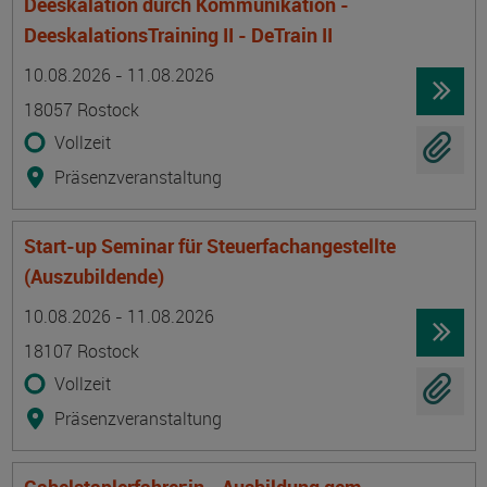
Deeskalation durch Kommunikation -
DeeskalationsTraining II - DeTrain II
Termin
Ort
Zeitmuster
Lehr- und Lernform
10.08.2026 - 11.08.2026
18057 Rostock
Vollzeit
Präsenzveranstaltung
Start-up Seminar für Steuerfachangestellte
(Auszubildende)
Termin
Ort
Zeitmuster
Lehr- und Lernform
10.08.2026 - 11.08.2026
18107 Rostock
Vollzeit
Präsenzveranstaltung