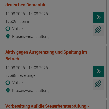
deutschen Romantik
Termin
Ort
Zeitmuster
Lehr- und Lernform
10.08.2026 - 14.08.2026
17509 Lubmin
Vollzeit
Präsenzveranstaltung
Aktiv gegen Ausgrenzung und Spaltung im
Betrieb
Termin
Ort
Zeitmuster
Lehr- und Lernform
10.08.2026 - 14.08.2026
37688 Beverungen
Vollzeit
Präsenzveranstaltung
Vorbereitung auf die Steuerberaterprüfung -