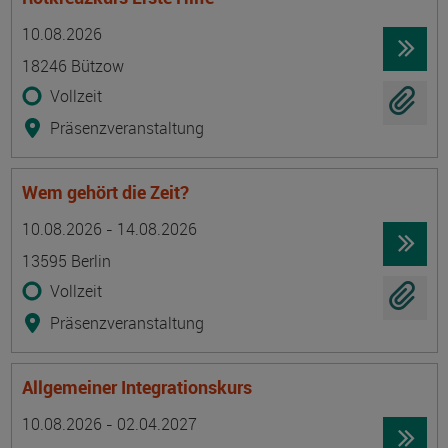
Termin
Ort
Zeitmuster
Lehr- und Lernform
10.08.2026
18246 Bützow
Vollzeit
Präsenzveranstaltung
Wem gehört die Zeit?
Termin
Ort
Zeitmuster
Lehr- und Lernform
10.08.2026 - 14.08.2026
13595 Berlin
Vollzeit
Präsenzveranstaltung
Allgemeiner Integrationskurs
Termin
Ort
Zeitmuster
Lehr- und Lernform
10.08.2026 - 02.04.2027