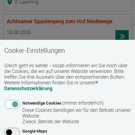
E-Learning
Achtsamer Spaziergang zum Hof Medewege
Termin
Ort
Zeitmuster
Lehr- und Lernform
16.08.2026
19055 Schwerin
Cookie-Einstellungen
Vollzeit
Präsenzveranstaltung
Gleich geht es weiter - vorab informieren wir Sie noch über
die Cookies, die wir auf unserer Website verwenden. Bitte
treffen Sie Ihre Auswahl über den entsprechenden Button.
Trainingsreise Freiwillige
Weitere Informationen finden Sie in unserer
Termin
Ort
Zeitmuster
Lehr- und Lernform
Datenschutzerklärung
.
16.08.2026 - 22.08.2026
23730 Neustadt/ Holstein
(immer erforderlich)
Notwendige Cookies
Vollzeit
Diese Cookies benötigen wir für den Betrieb unserer
Website.
Präsenzveranstaltung
Zweck
:
Betrieb der Website
Google Maps