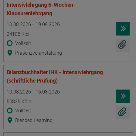
Intensivlehrgang 6-Wochen-
Klausurenlehrgang
Termin
Ort
Zeitmuster
Lehr- und Lernform
10.08.2026 - 19.09.2026
24106 Kiel
Vollzeit
Präsenzveranstaltung
Bilanzbuchhalter IHK - Intensivlehrgang
(schriftliche Prüfung)
Termin
Ort
Zeitmuster
Lehr- und Lernform
10.08.2026 - 16.08.2026
50825 Köln
Vollzeit
Blended Learning