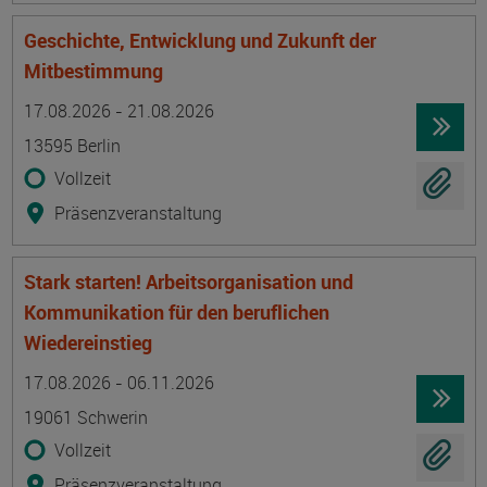
Geschichte, Entwicklung und Zukunft der
Mitbestimmung
Termin
Ort
Zeitmuster
Lehr- und Lernform
17.08.2026 - 21.08.2026
13595 Berlin
Vollzeit
Präsenzveranstaltung
Stark starten! Arbeitsorganisation und
Kommunikation für den beruflichen
Wiedereinstieg
Termin
Ort
Zeitmuster
Lehr- und Lernform
17.08.2026 - 06.11.2026
19061 Schwerin
Vollzeit
Präsenzveranstaltung