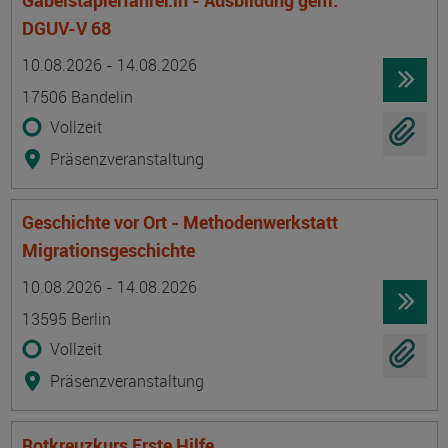
Gabelstaplerfahrer:in - Ausbildung gem.
DGUV-V 68
Termin
Ort
Zeitmuster
Lehr- und Lernform
10.08.2026 - 14.08.2026
17506 Bandelin
Vollzeit
Präsenzveranstaltung
Geschichte vor Ort - Methodenwerkstatt
Migrationsgeschichte
Termin
Ort
Zeitmuster
Lehr- und Lernform
10.08.2026 - 14.08.2026
13595 Berlin
Vollzeit
Präsenzveranstaltung
Rotkreuzkurs Erste Hilfe