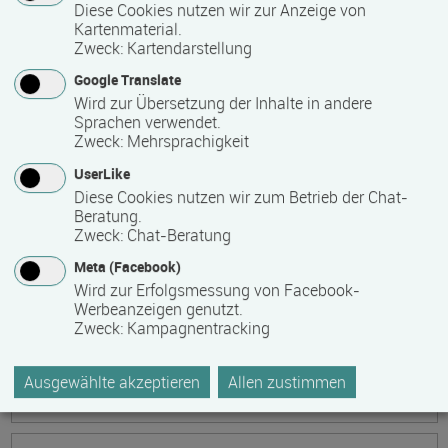
Ökonomische Grundkenntnisse:
Diese Cookies nutzen wir zur Anzeige von
Kartenmaterial.
Zusammenhänge verstehen - betrieblich aktiv
Zweck
:
Kartendarstellung
werden!
Google Translate
Termin
Ort
Zeitmuster
Lehr- und Lernform
Wird zur Übersetzung der Inhalte in andere
17.08.2026 - 21.08.2026
Sprachen verwendet.
13595 Berlin
Zweck
:
Mehrsprachigkeit
Vollzeit
UserLike
Diese Cookies nutzen wir zum Betrieb der Chat-
Präsenzveranstaltung
Beratung.
Zweck
:
Chat-Beratung
Keramik, Yoga und Mee(h)r
Meta (Facebook)
Termin
Ort
Zeitmuster
Lehr- und Lernform
Wird zur Erfolgsmessung von Facebook-
17.08.2026 - 21.08.2026
Werbeanzeigen genutzt.
Zweck
:
Kampagnentracking
17509 Lubmin
Vollzeit
Ausgewählte akzeptieren
Allen zustimmen
Präsenzveranstaltung