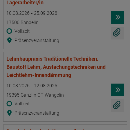
Lagerarbeiter/in
Termin
Ort
Zeitmuster
Lehr- und Lernform
10.08.2026 - 25.09.2026
17506 Bandelin
Vollzeit
Präsenzveranstaltung
Lehmbaupraxis Traditionelle Techniken.
Baustoff Lehm, Ausfachungstechniken und
Leichtlehm-Innendämmung
Termin
Ort
Zeitmuster
Lehr- und Lernform
10.08.2026 - 12.08.2026
19395 Ganzlin OT Wangelin
Vollzeit
Präsenzveranstaltung