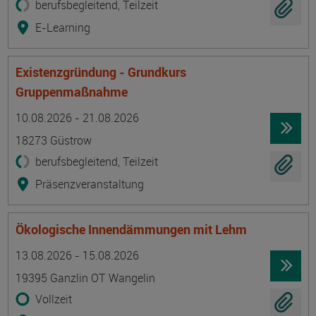
berufsbegleitend, Teilzeit
E-Learning
Existenzgründung - Grundkurs
Gruppenmaßnahme
Termin
Ort
Zeitmuster
Lehr- und Lernform
10.08.2026 - 21.08.2026
18273 Güstrow
berufsbegleitend, Teilzeit
Präsenzveranstaltung
Ökologische Innendämmungen mit Lehm
Termin
Ort
Zeitmuster
Lehr- und Lernform
13.08.2026 - 15.08.2026
19395 Ganzlin OT Wangelin
Vollzeit