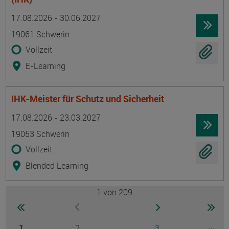
Termin
Ort
Zeitmuster
Lehr- und Lernform
17.08.2026 - 30.06.2027
19061 Schwerin
Vollzeit
E-Learning
IHK-Meister für Schutz und Sicherheit
Termin
Ort
Zeitmuster
Lehr- und Lernform
17.08.2026 - 23.03.2027
19053 Schwerin
Vollzeit
Blended Learning
1
von 209
Seite
zur ersten Seite wechseln
zur nächsten Seite
zur 
zur vorherigen Seite wechseln
Seite
Seite
Seite
...
1
2
3