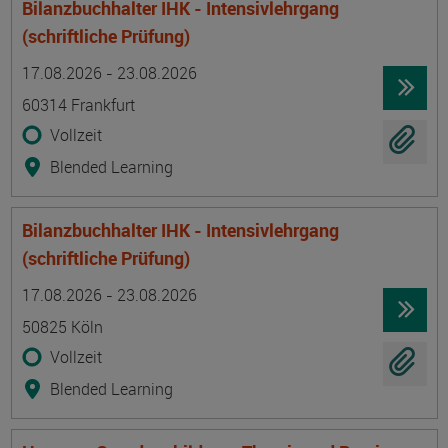
Bilanzbuchhalter IHK - Intensivlehrgang
(schriftliche Prüfung)
Termin
Ort
Zeitmuster
Lehr- und Lernform
17.08.2026 - 23.08.2026
60314 Frankfurt
Vollzeit
Blended Learning
Bilanzbuchhalter IHK - Intensivlehrgang
(schriftliche Prüfung)
Termin
Ort
Zeitmuster
Lehr- und Lernform
17.08.2026 - 23.08.2026
50825 Köln
Vollzeit
Blended Learning