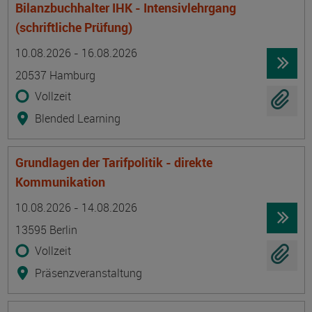
Bilanzbuchhalter IHK - Intensivlehrgang
(schriftliche Prüfung)
Termin
Ort
Zeitmuster
Lehr- und Lernform
10.08.2026 - 16.08.2026
20537 Hamburg
Vollzeit
Blended Learning
Grundlagen der Tarifpolitik - direkte
Kommunikation
Termin
Ort
Zeitmuster
Lehr- und Lernform
10.08.2026 - 14.08.2026
13595 Berlin
Vollzeit
Präsenzveranstaltung