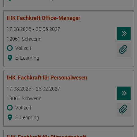
IHK Fachkraft Office-Manager
Termin
Ort
Zeitmuster
Lehr- und Lernform
17.08.2026 - 30.05.2027
19061 Schwerin
Vollzeit
E-Learning
IHK-Fachkraft für Personalwesen
Termin
Ort
Zeitmuster
Lehr- und Lernform
17.08.2026 - 26.02.2027
19061 Schwerin
Vollzeit
E-Learning