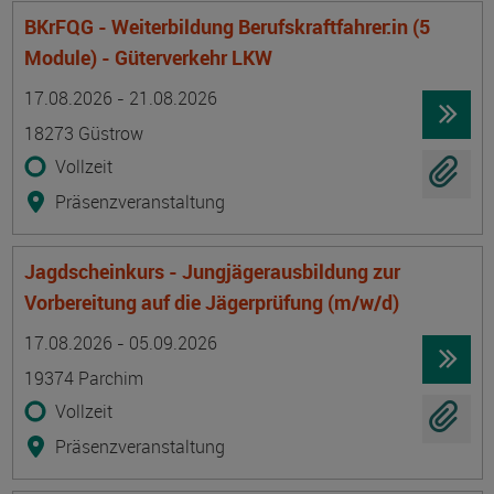
BKrFQG - Weiterbildung Berufskraftfahrer:in (5
Module) - Güterverkehr LKW
Termin
Ort
Zeitmuster
Lehr- und Lernform
17.08.2026 - 21.08.2026
18273 Güstrow
Vollzeit
Präsenzveranstaltung
Jagdscheinkurs - Jungjägerausbildung zur
Vorbereitung auf die Jägerprüfung (m/w/d)
Termin
Ort
Zeitmuster
Lehr- und Lernform
17.08.2026 - 05.09.2026
19374 Parchim
Vollzeit
Präsenzveranstaltung