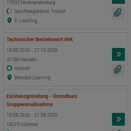
17033 Neubrandenburg
berufsbegleitend, Teilzeit
E-Learning
Technischer Betriebswirt IHK
Termin
Ort
Zeitmuster
Lehr- und Lernform
10.08.2026 - 27.10.2026
31785 Hameln
Vollzeit
Blended Learning
Existenzgründung - Grundkurs
Gruppenmaßnahme
Termin
Ort
Zeitmuster
Lehr- und Lernform
10.08.2026 - 21.08.2026
18273 Güstrow