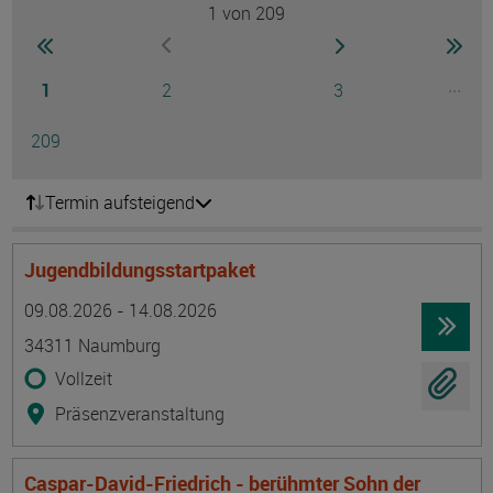
1
von 209
Seite
zur ersten Seite wechseln
zur nächsten Seite
zur 
zur vorherigen Seite wechseln
Seite
Seite
Seite
...
1
2
3
Ausg
Seite
209
Termin aufsteigend
Jugendbildungsstartpaket
Termin
Ort
Zeitmuster
Lehr- und Lernform
09.08.2026 - 14.08.2026
34311 Naumburg
Vollzeit
Präsenzveranstaltung
Caspar-David-Friedrich - berühmter Sohn der