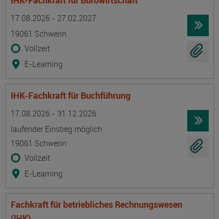
IHK-Fachkraft für Bürowirtschaft
Termin
Ort
Zeitmuster
Lehr- und Lernform
17.08.2026 - 27.02.2027
19061 Schwerin
Vollzeit
E-Learning
IHK-Fachkraft für Buchführung
Termin
Ort
Zeitmuster
Lehr- und Lernform
17.08.2026 - 31.12.2026
laufender Einstieg möglich
19061 Schwerin
Vollzeit
E-Learning
Fachkraft für betriebliches Rechnungswesen
(IHK)