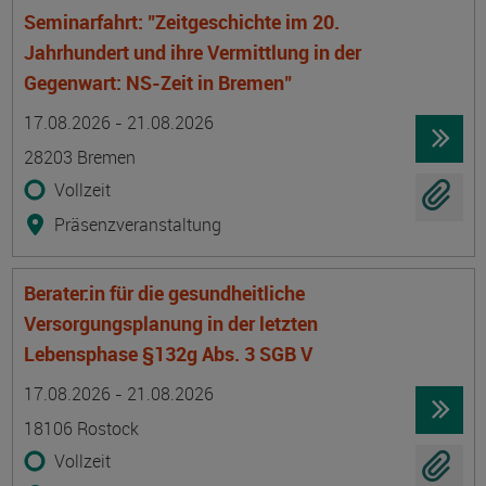
Seminarfahrt: "Zeitgeschichte im 20.
Jahrhundert und ihre Vermittlung in der
Gegenwart: NS-Zeit in Bremen"
Termin
Ort
Zeitmuster
Lehr- und Lernform
17.08.2026 - 21.08.2026
28203 Bremen
Vollzeit
Präsenzveranstaltung
Berater:in für die gesundheitliche
Versorgungsplanung in der letzten
Lebensphase §132g Abs. 3 SGB V
Termin
Ort
Zeitmuster
Lehr- und Lernform
17.08.2026 - 21.08.2026
18106 Rostock
Vollzeit