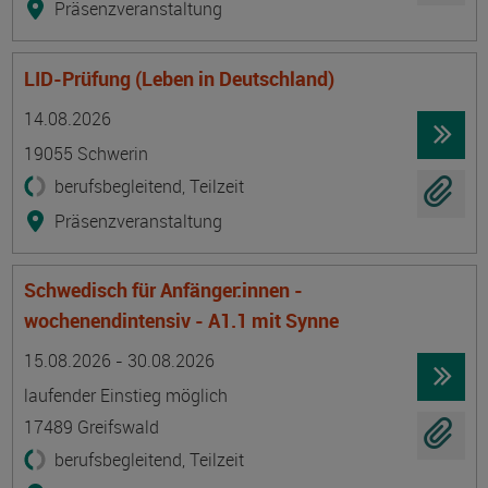
Präsenzveranstaltung
LID-Prüfung (Leben in Deutschland)
Termin
Ort
Zeitmuster
Lehr- und Lernform
14.08.2026
19055 Schwerin
berufsbegleitend, Teilzeit
Präsenzveranstaltung
Schwedisch für Anfänger:innen -
wochenendintensiv - A1.1 mit Synne
Termin
Ort
Zeitmuster
Lehr- und Lernform
15.08.2026 - 30.08.2026
laufender Einstieg möglich
17489 Greifswald
berufsbegleitend, Teilzeit