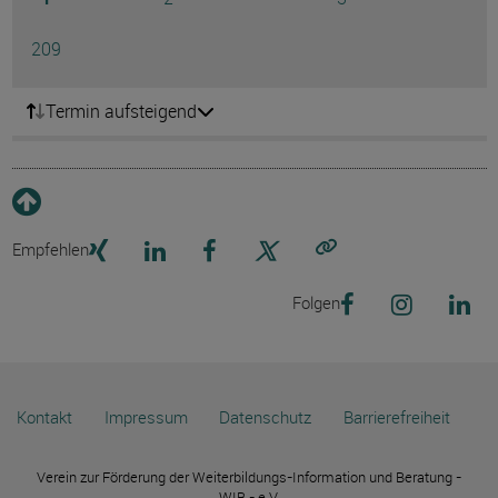
Ausg
Seite
209
Termin aufsteigend
Empfehlen
Link kopieren
Folgen
Kontakt
Impressum
Datenschutz
Barrierefreiheit
Verein zur Förderung der Weiterbildungs-Information und Beratung -
WIB - e.V.