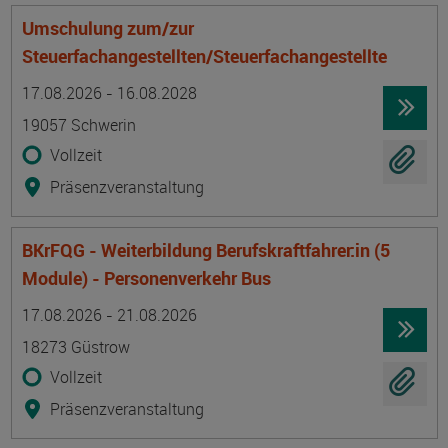
Umschulung zum/zur
Steuerfachangestellten/Steuerfachangestellte
Termin
Ort
Zeitmuster
Lehr- und Lernform
17.08.2026 - 16.08.2028
19057 Schwerin
Vollzeit
Präsenzveranstaltung
BKrFQG - Weiterbildung Berufskraftfahrer:in (5
Module) - Personenverkehr Bus
Termin
Ort
Zeitmuster
Lehr- und Lernform
17.08.2026 - 21.08.2026
18273 Güstrow
Vollzeit
Präsenzveranstaltung