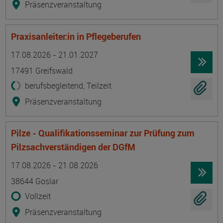
Präsenzveranstaltung
Praxisanleiter:in in Pflegeberufen
Termin
Ort
Zeitmuster
Lehr- und Lernform
17.08.2026 - 21.01.2027
17491 Greifswald
berufsbegleitend, Teilzeit
Präsenzveranstaltung
Pilze - Qualifikationsseminar zur Prüfung zum
Pilzsachverständigen der DGfM
Termin
Ort
Zeitmuster
Lehr- und Lernform
17.08.2026 - 21.08.2026
38644 Goslar
Vollzeit
Präsenzveranstaltung