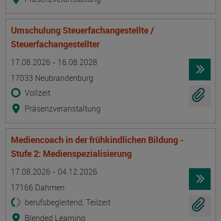
Umschulung Steuerfachangestellte /
Steuerfachangestellter
Termin
Ort
Zeitmuster
Lehr- und Lernform
17.08.2026 - 16.08.2028
17033 Neubrandenburg
Vollzeit
Präsenzveranstaltung
Mediencoach in der frühkindlichen Bildung -
Stufe 2: Medienspezialisierung
Termin
Ort
Zeitmuster
Lehr- und Lernform
17.08.2026 - 04.12.2026
17166 Dahmen
berufsbegleitend, Teilzeit
Blended Learning