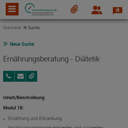
Spra
Login
Merkzettel
Startseite
Suche
Neue Suche
Ernährungsberatung - Diätetik
0381
Anfragen
Merken
63703-
0
Inhalt/Beschreibung
Modul 18:
Ernährung und Erkrankung
Ernährungsprotokolle entwerfen und auswerten