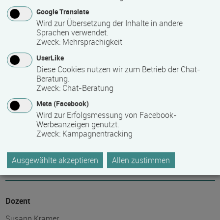
Anbieter eventuell auftretende Nebenkosten!
Google Translate
Wird zur Übersetzung der Inhalte in andere
Sprachen verwendet.
Fördermöglichkeiten
Zweck
:
Mehrsprachigkeit
Bildungsgutschein
UserLike
Diese Cookies nutzen wir zum Betrieb der Chat-
auf Anfrage
Beratung.
Zweck
:
Chat-Beratung
Referenzen/Bemerkungen zum Kurs
Meta (Facebook)
Wird zur Erfolgsmessung von Facebook-
Enge Zusammenarbeit mit Partner/-innen der Wirtschaft und
Werbeanzeigen genutzt.
des Handwerks, Mitglied im Unternehmerverband Rostock-
Zweck
:
Kampagnentracking
Mittleres Mecklenburg e.V., Mitglied der
Prüfungskommission Garten-/Landschaftsbau, Zertifiziert
Ausgewählte akzeptieren
Allen zustimmen
nach AZAV und DIN ISO 9001:2015
Dozent
Susann Kramer