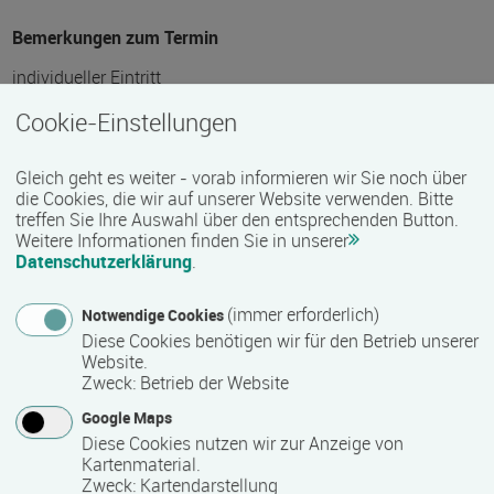
Bemerkungen zum Termin
individueller Eintritt
Cookie-Einstellungen
Mindest­teilnehmer­anzahl
Gleich geht es weiter - vorab informieren wir Sie noch über
1
die Cookies, die wir auf unserer Website verwenden. Bitte
treffen Sie Ihre Auswahl über den entsprechenden Button.
Weitere Informationen finden Sie in unserer
Datenschutzerklärung
.
Maximale Teilnehmerzahl
12
(immer erforderlich)
Notwendige Cookies
Diese Cookies benötigen wir für den Betrieb unserer
Website.
Teilnahmegebühr
Zweck
:
Betrieb der Website
0,00 €
Google Maps
Diese Cookies nutzen wir zur Anzeige von
Kartenmaterial.
Hinweis des Datenbankbetreibers: Bitte erfragen Sie beim
Zweck
:
Kartendarstellung