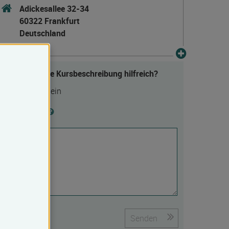
Adickesallee 32-34
60322 Frankfurt
Deutschland
Fanden Sie die Kursbeschreibung hilfreich?
Ja
Nein
Begründung
Senden