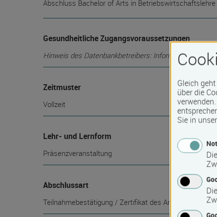
Abschluss Bachelor of Arts in Betriebswirtschaftslehre
Gesundheitliche Zugangsvoraussetzungen
Cooki
Hinweis des Datenbankbetreibers: Informationen über die
Gleich geht
Zeitmuster
über die Co
verwenden. 
Vollzeit
entspreche
Sie in unse
Lehr- und Lernform
Not
Präsenzveranstaltung
Die
Zw
Go
Abschlussart
Die
Zw
Teilnahmebestätigung / Zertifikat des Anbieters
Goo