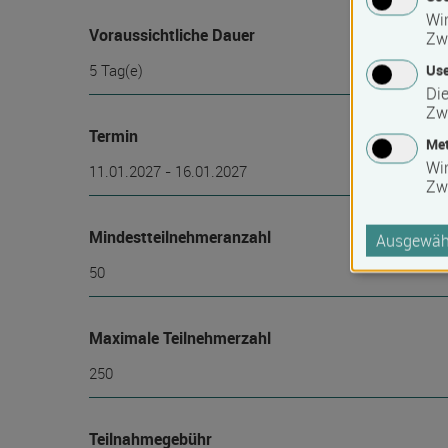
Wir
Voraussichtliche Dauer
Zw
5 Tag(e)
Use
Die
Zw
Termin
Met
Wi
11.01.2027 - 16.01.2027
Zw
Mindest­teilnehmer­anzahl
Ausgewähl
50
Maximale Teilnehmerzahl
250
Teilnahmegebühr