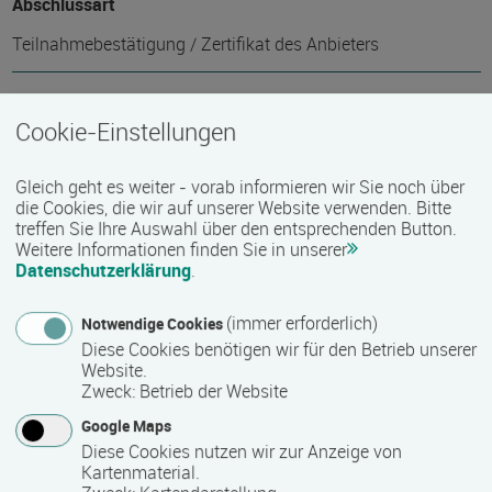
Abschlussart
Teilnahmebestätigung / Zertifikat des Anbieters
Voraussichtliche Dauer
Cookie-Einstellungen
168 Stunde(n)
Gleich geht es weiter - vorab informieren wir Sie noch über
die Cookies, die wir auf unserer Website verwenden. Bitte
treffen Sie Ihre Auswahl über den entsprechenden Button.
Termin
Weitere Informationen finden Sie in unserer
Termine auf Anfrage
Datenschutzerklärung
.
(immer erforderlich)
Notwendige Cookies
Bemerkungen zum Termin
Diese Cookies benötigen wir für den Betrieb unserer
Website.
Die Qualifizierung läuft in Vollzeit.
Zweck
:
Betrieb der Website
Google Maps
Diese Cookies nutzen wir zur Anzeige von
Mindest­teilnehmer­anzahl
Kartenmaterial.