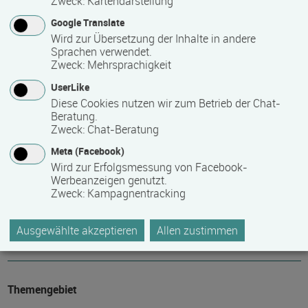
Zweck
:
Kartendarstellung
1
Google Translate
Wird zur Übersetzung der Inhalte in andere
Maximale Teilnehmerzahl
Sprachen verwendet.
Zweck
:
Mehrsprachigkeit
24
UserLike
Diese Cookies nutzen wir zum Betrieb der Chat-
Beratung.
Teilnahmegebühr
Zweck
:
Chat-Beratung
0,00 €
Meta (Facebook)
Wird zur Erfolgsmessung von Facebook-
Bitte kontaktieren Sie den Bildungsanbieter direkt, um
Werbeanzeigen genutzt.
Zweck
:
Kampagnentracking
detaillierte Preisinformationen zu erhalten
Hinweis des Datenbankbetreibers: Bitte erfragen Sie beim
Ausgewählte akzeptieren
Allen zustimmen
Anbieter eventuell auftretende Nebenkosten!
Themengebiet