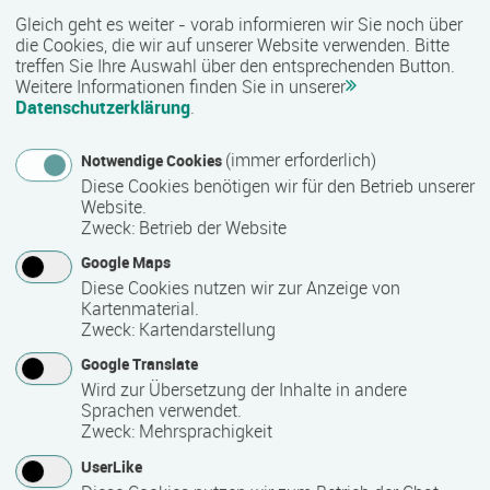
Gleich geht es weiter - vorab informieren wir Sie noch über
die Cookies, die wir auf unserer Website verwenden. Bitte
Lehr- und Lernform
treffen Sie Ihre Auswahl über den entsprechenden Button.
Weitere Informationen finden Sie in unserer
E-Learning
Datenschutzerklärung
.
(immer erforderlich)
Notwendige Cookies
Abschlussart
Diese Cookies benötigen wir für den Betrieb unserer
Website.
Teilnahmebestätigung / Zertifikat des Anbieters
Zweck
:
Betrieb der Website
Google Maps
Voraussichtliche Dauer
Diese Cookies nutzen wir zur Anzeige von
Kartenmaterial.
648 Stunde(n)
Zweck
:
Kartendarstellung
Google Translate
Wird zur Übersetzung der Inhalte in andere
Termin
Sprachen verwendet.
Zweck
:
Mehrsprachigkeit
Termine auf Anfrage
UserLike