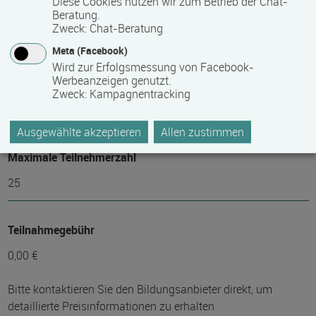
Diese Cookies nutzen wir zum Betrieb der Chat-
Bemerkungen zum Termin
Beratung.
Zweck
:
Chat-Beratung
Diese Qualifizierung läuft in Vollzeit.
Meta (Facebook)
Wird zur Erfolgsmessung von Facebook-
Werbeanzeigen genutzt.
Mindest­teilnehmer­anzahl
Zweck
:
Kampagnentracking
10
Ausgewählte akzeptieren
Allen zustimmen
Maximale Teilnehmerzahl
25
Teilnahmegebühr
0,00 €
Bitte kontaktieren Sie den Bildungsanbieter direkt, um
detaillierte Preisinformationen zu erhalten