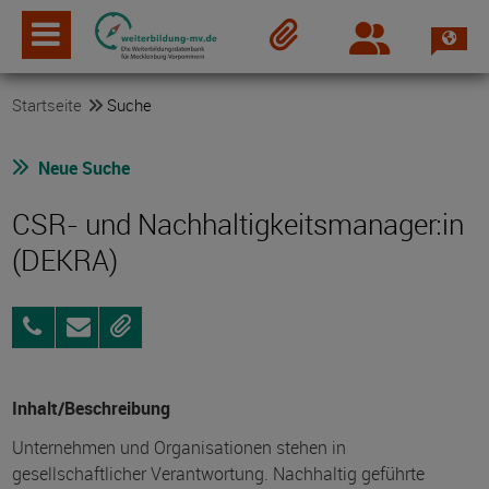
Spra
Login
Merkzettel
Startseite
Suche
Neue Suche
CSR- und Nachhaltigkeitsmanager:in
(DEKRA)
0381
Anfragen
Merken
2605679-
1
Inhalt/Beschreibung
Unternehmen und Organisationen stehen in
gesellschaftlicher Verantwortung. Nachhaltig geführte