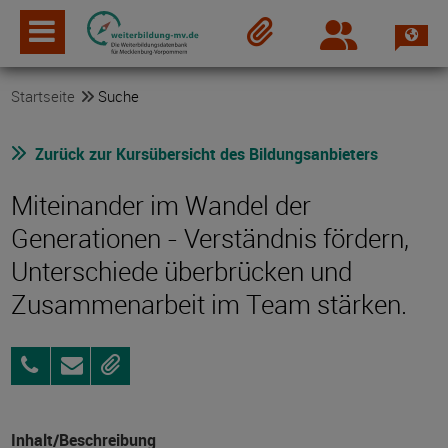
Spra
Login
Merkzettel
Startseite
Suche
Zurück zur Kursübersicht des Bildungsanbieters
Miteinander im Wandel der
Generationen - Verständnis fördern,
Unterschiede überbrücken und
Zusammenarbeit im Team stärken.
0395
Anfragen
Merken
5693-
8701
Inhalt/Beschreibung