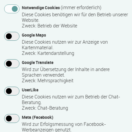
Anmeldeende
(immer erforderlich)
Notwendige Cookies
Diese Cookies benötigen wir für den Betrieb unserer
09.08.2026
Website.
Zweck
:
Betrieb der Website
Google Maps
Mindest­teilnehmer­anzahl
Diese Cookies nutzen wir zur Anzeige von
Kartenmaterial.
14
Zweck
:
Kartendarstellung
Google Translate
Maximale Teilnehmerzahl
Wird zur Übersetzung der Inhalte in andere
Sprachen verwendet.
20
Zweck
:
Mehrsprachigkeit
UserLike
Diese Cookies nutzen wir zum Betrieb der Chat-
Teilnahmegebühr
Beratung.
Zweck
:
Chat-Beratung
169,00 €
Meta (Facebook)
Hinweis des Datenbankbetreibers: Bitte erfragen Sie beim
Wird zur Erfolgsmessung von Facebook-
Werbeanzeigen genutzt.
Anbieter eventuell auftretende Nebenkosten!