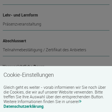
Lehr- und Lernform
Präsenzveranstaltung
Abschlussart
Teilnahmebestätigung / Zertifikat des Anbieters
Voraussichtliche Dauer
Cookie-Einstellungen
1 Tag(e)
Gleich geht es weiter - vorab informieren wir Sie noch über
die Cookies, die wir auf unserer Website verwenden. Bitte
Termin
treffen Sie Ihre Auswahl über den entsprechenden Button.
09.09.2026
Weitere Informationen finden Sie in unserer
Datenschutzerklärung
.