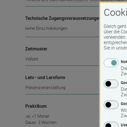
Cooki
Technische Zugangsvoraussetzungen
Gleich geht
keine Einschränkungen
über die Co
verwenden. 
entspreche
Sie in unse
Zeitmuster
Vollzeit
Not
Die
Zw
Lehr- und Lernform
Go
Präsenzveranstaltung
Die
Zw
Goo
Praktikum
Wir
Zw
Ja, <1 Monat
Dauer: 3 Wochen
Use