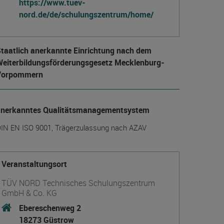
https://www.tuev-
nord.de/de/schulungszentrum/home/
taatlich anerkannte Einrichtung nach dem
eiter­bildungs­förderungs­gesetz Mecklenburg-
Vorpommern
anerkanntes Qualitätsmanagementsystem
IN EN ISO 9001, Trägerzulassung nach AZAV
Veranstaltungsort
TÜV NORD Technisches Schulungszentrum
GmbH & Co. KG
Ebereschenweg 2
18273 Güstrow