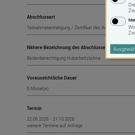
Die
Zw
Abschlussart
Met
Wi
Teilnahmebestätigung / Zertifikat des Anbieters, Befä
Zw
Nähere Bezeichnung des Abschlusses
Ausgewähl
Bedienberechtigung Hubarbeitsbühne
Voraussichtliche Dauer
5 Monat(e)
Termin
22.06.2026 - 21.10.2026
weitere Termine auf Anfrage