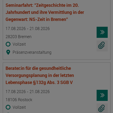
Seminarfahrt: "Zeitgeschichte im 20.
Jahrhundert und ihre Vermittlung in der
Gegenwart: NS-Zeit in Bremen"
Termin
Ort
Zeitmuster
Lehr- und Lernform
17.08.2026 - 21.08.2026
28203 Bremen
Vollzeit
Präsenzveranstaltung
Berater:in für die gesundheitliche
Versorgungsplanung in der letzten
Lebensphase §132g Abs. 3 SGB V
Termin
Ort
Zeitmuster
Lehr- und Lernform
17.08.2026 - 21.08.2026
18106 Rostock
Vollzeit