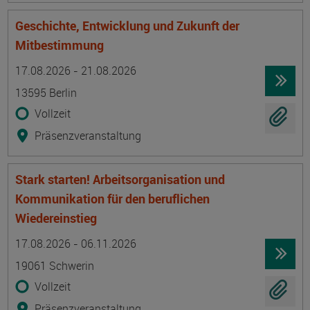
Geschichte, Entwicklung und Zukunft der
Mitbestimmung
Termin
Ort
Zeitmuster
Lehr- und Lernform
17.08.2026 - 21.08.2026
13595 Berlin
Vollzeit
Präsenzveranstaltung
Stark starten! Arbeitsorganisation und
Kommunikation für den beruflichen
Wiedereinstieg
Termin
Ort
Zeitmuster
Lehr- und Lernform
17.08.2026 - 06.11.2026
19061 Schwerin
Vollzeit
Präsenzveranstaltung