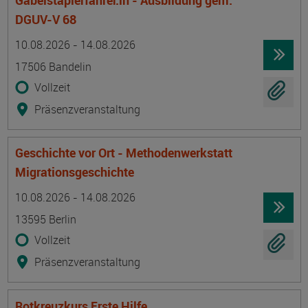
Gabelstaplerfahrer:in - Ausbildung gem.
DGUV-V 68
Termin
Ort
Zeitmuster
Lehr- und Lernform
10.08.2026 - 14.08.2026
17506 Bandelin
Vollzeit
Präsenzveranstaltung
Geschichte vor Ort - Methodenwerkstatt
Migrationsgeschichte
Termin
Ort
Zeitmuster
Lehr- und Lernform
10.08.2026 - 14.08.2026
13595 Berlin
Vollzeit
Präsenzveranstaltung
Rotkreuzkurs Erste Hilfe