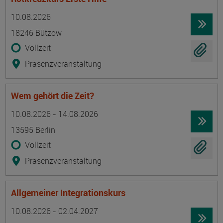
Termin
Ort
Zeitmuster
Lehr- und Lernform
10.08.2026
18246 Bützow
Vollzeit
Präsenzveranstaltung
Wem gehört die Zeit?
Termin
Ort
Zeitmuster
Lehr- und Lernform
10.08.2026 - 14.08.2026
13595 Berlin
Vollzeit
Präsenzveranstaltung
Allgemeiner Integrationskurs
Termin
Ort
Zeitmuster
Lehr- und Lernform
10.08.2026 - 02.04.2027