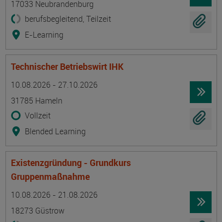
17033 Neubrandenburg
berufsbegleitend, Teilzeit
E-Learning
Technischer Betriebswirt IHK
Termin
Ort
Zeitmuster
Lehr- und Lernform
10.08.2026 - 27.10.2026
31785 Hameln
Vollzeit
Blended Learning
Existenzgründung - Grundkurs
Gruppenmaßnahme
Termin
Ort
Zeitmuster
Lehr- und Lernform
10.08.2026 - 21.08.2026
18273 Güstrow