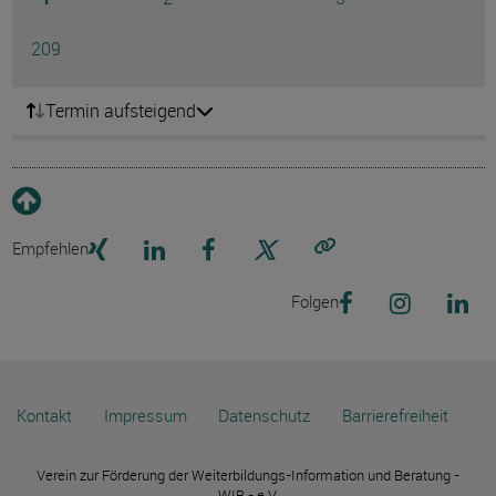
Ausg
Seite
209
Termin aufsteigend
Empfehlen
Link kopieren
Folgen
Kontakt
Impressum
Datenschutz
Barrierefreiheit
Verein zur Förderung der Weiterbildungs-Information und Beratung -
WIB - e.V.