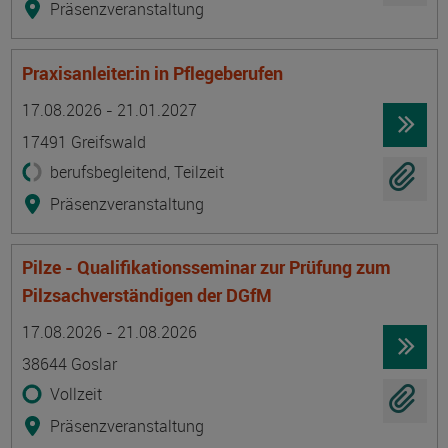
Präsenzveranstaltung
Praxisanleiter:in in Pflegeberufen
Termin
Ort
Zeitmuster
Lehr- und Lernform
17.08.2026 - 21.01.2027
17491 Greifswald
berufsbegleitend, Teilzeit
Präsenzveranstaltung
Pilze - Qualifikationsseminar zur Prüfung zum
Pilzsachverständigen der DGfM
Termin
Ort
Zeitmuster
Lehr- und Lernform
17.08.2026 - 21.08.2026
38644 Goslar
Vollzeit
Präsenzveranstaltung