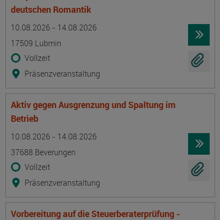
deutschen Romantik
Termin
Ort
Zeitmuster
Lehr- und Lernform
10.08.2026 - 14.08.2026
17509 Lubmin
Vollzeit
Präsenzveranstaltung
Aktiv gegen Ausgrenzung und Spaltung im
Betrieb
Termin
Ort
Zeitmuster
Lehr- und Lernform
10.08.2026 - 14.08.2026
37688 Beverungen
Vollzeit
Präsenzveranstaltung
Vorbereitung auf die Steuerberaterprüfung -