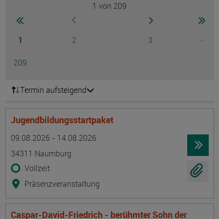
1
von 209
Seite
zur ersten Seite wechseln
zur nächsten Seite
zur 
zur vorherigen Seite wechseln
Seite
Seite
Seite
...
1
2
3
Ausg
Seite
209
Termin aufsteigend
Jugendbildungsstartpaket
Termin
Ort
Zeitmuster
Lehr- und Lernform
09.08.2026 - 14.08.2026
34311 Naumburg
Vollzeit
Präsenzveranstaltung
Caspar-David-Friedrich - berühmter Sohn der