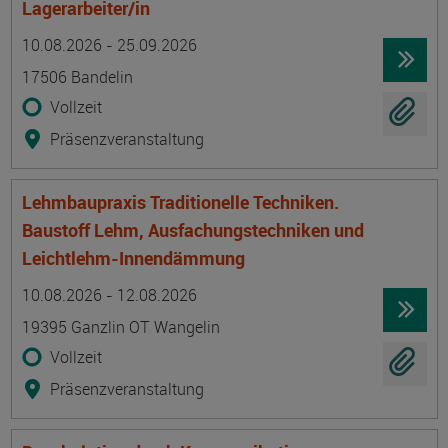
Lagerarbeiter/in
Termin
Ort
Zeitmuster
Lehr- und Lernform
10.08.2026 - 25.09.2026
17506 Bandelin
Vollzeit
Präsenzveranstaltung
Lehmbaupraxis Traditionelle Techniken.
Baustoff Lehm, Ausfachungstechniken und
Leichtlehm-Innendämmung
Termin
Ort
Zeitmuster
Lehr- und Lernform
10.08.2026 - 12.08.2026
19395 Ganzlin OT Wangelin
Vollzeit
Präsenzveranstaltung