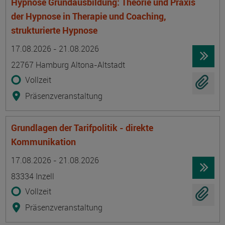
Hypnose Grundausbildung: Theorie und Praxis
der Hypnose in Therapie und Coaching,
strukturierte Hypnose
Termin
Ort
Zeitmuster
Lehr- und Lernform
17.08.2026 - 21.08.2026
22767 Hamburg Altona-Altstadt
Vollzeit
Präsenzveranstaltung
Grundlagen der Tarifpolitik - direkte
Kommunikation
Termin
Ort
Zeitmuster
Lehr- und Lernform
17.08.2026 - 21.08.2026
83334 Inzell
Vollzeit
Präsenzveranstaltung