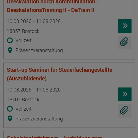
Deeskalation durch Kommunikation -
DeeskalationsTraining II - DeTrain II
Termin
Ort
Zeitmuster
Lehr- und Lernform
10.08.2026 - 11.08.2026
18057 Rostock
Vollzeit
Präsenzveranstaltung
Start-up Seminar für Steuerfachangestellte
(Auszubildende)
Termin
Ort
Zeitmuster
Lehr- und Lernform
10.08.2026 - 11.08.2026
18107 Rostock
Vollzeit
Präsenzveranstaltung