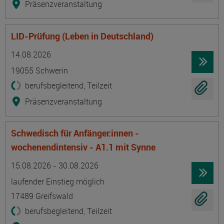
Präsenzveranstaltung
LID-Prüfung (Leben in Deutschland)
Termin
Ort
Zeitmuster
Lehr- und Lernform
14.08.2026
19055 Schwerin
berufsbegleitend, Teilzeit
Präsenzveranstaltung
Schwedisch für Anfänger:innen -
wochenendintensiv - A1.1 mit Synne
Termin
Ort
Zeitmuster
Lehr- und Lernform
15.08.2026 - 30.08.2026
laufender Einstieg möglich
17489 Greifswald
berufsbegleitend, Teilzeit