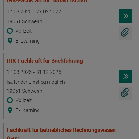
IHK-Fachkraft für Bürowirtschaft
Termin
Ort
Zeitmuster
Lehr- und Lernform
17.08.2026 - 27.02.2027
19061 Schwerin
Vollzeit
E-Learning
IHK-Fachkraft für Buchführung
Termin
Ort
Zeitmuster
Lehr- und Lernform
17.08.2026 - 31.12.2026
laufender Einstieg möglich
19061 Schwerin
Vollzeit
E-Learning
Fachkraft für betriebliches Rechnungswesen
(IHK)