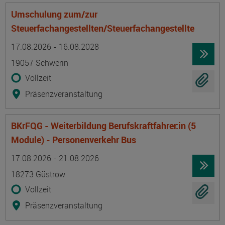
Umschulung zum/zur
Steuerfachangestellten/Steuerfachangestellte
Termin
Ort
Zeitmuster
Lehr- und Lernform
17.08.2026 - 16.08.2028
19057 Schwerin
Vollzeit
Präsenzveranstaltung
BKrFQG - Weiterbildung Berufskraftfahrer:in (5
Module) - Personenverkehr Bus
Termin
Ort
Zeitmuster
Lehr- und Lernform
17.08.2026 - 21.08.2026
18273 Güstrow
Vollzeit
Präsenzveranstaltung