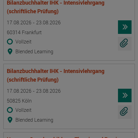
Bilanzbuchhalter IHK - Intensivlehrgang
(schriftliche Prüfung)
Termin
Ort
Zeitmuster
Lehr- und Lernform
17.08.2026 - 23.08.2026
60314 Frankfurt
Vollzeit
Blended Learning
Bilanzbuchhalter IHK - Intensivlehrgang
(schriftliche Prüfung)
Termin
Ort
Zeitmuster
Lehr- und Lernform
17.08.2026 - 23.08.2026
50825 Köln
Vollzeit
Blended Learning