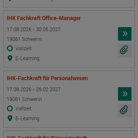
IHK Fachkraft Office-Manager
Termin
Ort
Zeitmuster
Lehr- und Lernform
17.08.2026 - 30.05.2027
19061 Schwerin
Vollzeit
E-Learning
IHK-Fachkraft für Personalwesen
Termin
Ort
Zeitmuster
Lehr- und Lernform
17.08.2026 - 26.02.2027
19061 Schwerin
Vollzeit
E-Learning