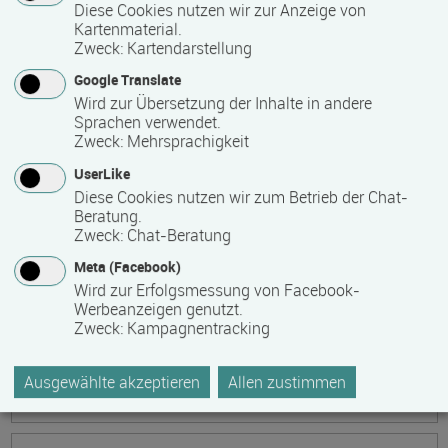
Ökonomische Grundkenntnisse:
Diese Cookies nutzen wir zur Anzeige von
Kartenmaterial.
Zusammenhänge verstehen - betrieblich aktiv
Zweck
:
Kartendarstellung
werden!
Google Translate
Termin
Ort
Zeitmuster
Lehr- und Lernform
Wird zur Übersetzung der Inhalte in andere
17.08.2026 - 21.08.2026
Sprachen verwendet.
13595 Berlin
Zweck
:
Mehrsprachigkeit
Vollzeit
UserLike
Diese Cookies nutzen wir zum Betrieb der Chat-
Präsenzveranstaltung
Beratung.
Zweck
:
Chat-Beratung
Keramik, Yoga und Mee(h)r
Meta (Facebook)
Termin
Ort
Zeitmuster
Lehr- und Lernform
Wird zur Erfolgsmessung von Facebook-
17.08.2026 - 21.08.2026
Werbeanzeigen genutzt.
Zweck
:
Kampagnentracking
17509 Lubmin
Vollzeit
Ausgewählte akzeptieren
Allen zustimmen
Präsenzveranstaltung