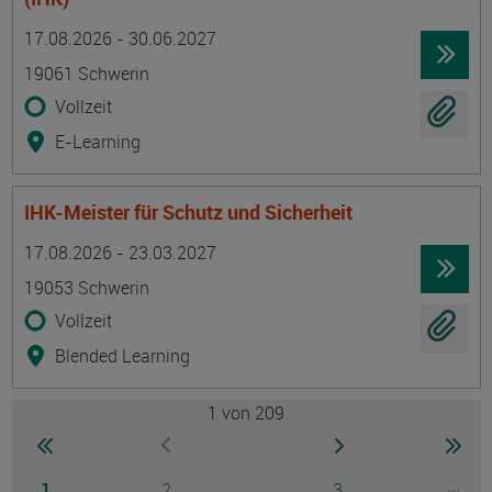
Termin
Ort
Zeitmuster
Lehr- und Lernform
17.08.2026 - 30.06.2027
19061 Schwerin
Vollzeit
E-Learning
IHK-Meister für Schutz und Sicherheit
Termin
Ort
Zeitmuster
Lehr- und Lernform
17.08.2026 - 23.03.2027
19053 Schwerin
Vollzeit
Blended Learning
1
von 209
Seite
zur ersten Seite wechseln
zur nächsten Seite
zur 
zur vorherigen Seite wechseln
Seite
Seite
Seite
...
1
2
3