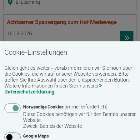
E-Learning
Achtsamer Spaziergang zum Hof Medewege
Termin
Ort
Zeitmuster
Lehr- und Lernform
16.08.2026
19055 Schwerin
Cookie-Einstellungen
Vollzeit
Präsenzveranstaltung
Gleich geht es weiter - vorab informieren wir Sie noch über
die Cookies, die wir auf unserer Website verwenden. Bitte
treffen Sie Ihre Auswahl über den entsprechenden Button.
Trainingsreise Freiwillige
Weitere Informationen finden Sie in unserer
Termin
Ort
Zeitmuster
Lehr- und Lernform
Datenschutzerklärung
.
16.08.2026 - 22.08.2026
23730 Neustadt/ Holstein
(immer erforderlich)
Notwendige Cookies
Vollzeit
Diese Cookies benötigen wir für den Betrieb unserer
Website.
Präsenzveranstaltung
Zweck
:
Betrieb der Website
Google Maps