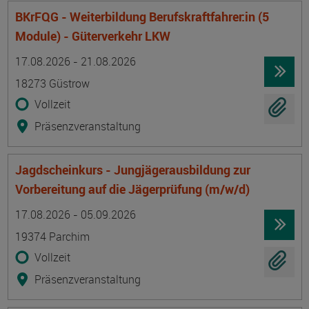
BKrFQG - Weiterbildung Berufskraftfahrer:in (5
Module) - Güterverkehr LKW
Termin
Ort
Zeitmuster
Lehr- und Lernform
17.08.2026 - 21.08.2026
18273 Güstrow
Vollzeit
Präsenzveranstaltung
Jagdscheinkurs - Jungjägerausbildung zur
Vorbereitung auf die Jägerprüfung (m/w/d)
Termin
Ort
Zeitmuster
Lehr- und Lernform
17.08.2026 - 05.09.2026
19374 Parchim
Vollzeit
Präsenzveranstaltung