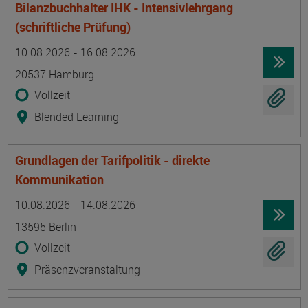
Bilanzbuchhalter IHK - Intensivlehrgang
(schriftliche Prüfung)
Termin
Ort
Zeitmuster
Lehr- und Lernform
10.08.2026 - 16.08.2026
20537 Hamburg
Vollzeit
Blended Learning
Grundlagen der Tarifpolitik - direkte
Kommunikation
Termin
Ort
Zeitmuster
Lehr- und Lernform
10.08.2026 - 14.08.2026
13595 Berlin
Vollzeit
Präsenzveranstaltung