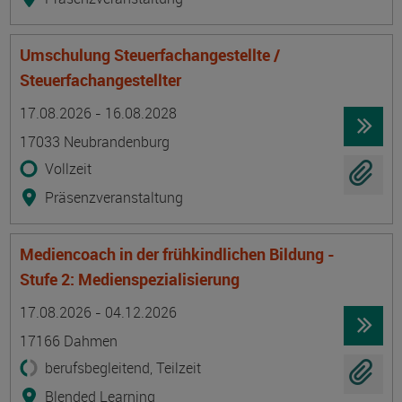
Umschulung Steuerfachangestellte /
Steuerfachangestellter
Termin
Ort
Zeitmuster
Lehr- und Lernform
17.08.2026 - 16.08.2028
17033 Neubrandenburg
Vollzeit
Präsenzveranstaltung
Mediencoach in der frühkindlichen Bildung -
Stufe 2: Medienspezialisierung
Termin
Ort
Zeitmuster
Lehr- und Lernform
17.08.2026 - 04.12.2026
17166 Dahmen
berufsbegleitend, Teilzeit
Blended Learning