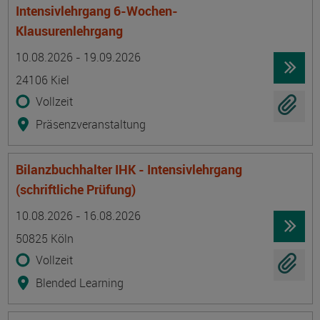
Intensivlehrgang 6-Wochen-
Klausurenlehrgang
Termin
Ort
Zeitmuster
Lehr- und Lernform
10.08.2026 - 19.09.2026
24106 Kiel
Vollzeit
Präsenzveranstaltung
Bilanzbuchhalter IHK - Intensivlehrgang
(schriftliche Prüfung)
Termin
Ort
Zeitmuster
Lehr- und Lernform
10.08.2026 - 16.08.2026
50825 Köln
Vollzeit
Blended Learning