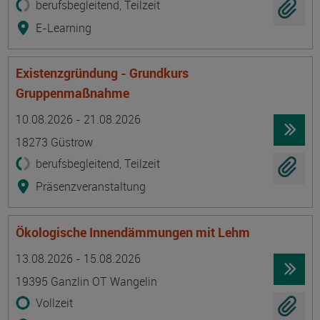
berufsbegleitend, Teilzeit
E-Learning
Existenzgründung - Grundkurs
Gruppenmaßnahme
Termin
Ort
Zeitmuster
Lehr- und Lernform
10.08.2026 - 21.08.2026
18273 Güstrow
berufsbegleitend, Teilzeit
Präsenzveranstaltung
Ökologische Innendämmungen mit Lehm
Termin
Ort
Zeitmuster
Lehr- und Lernform
13.08.2026 - 15.08.2026
19395 Ganzlin OT Wangelin
Vollzeit