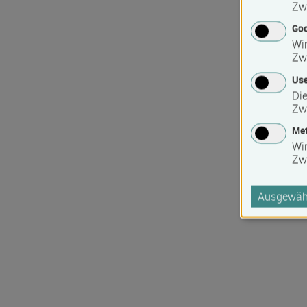
Zw
Goo
Wir
Zw
Use
Die
Zw
Met
Wi
Zw
Ausgewähl