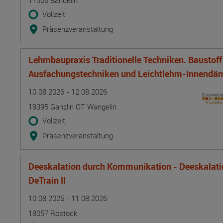
17506 Bandelin
Vollzeit
Präsenzveranstaltung
Lehmbaupraxis Traditionelle Techniken. Baustof
Ausfachungstechniken und Leichtlehm-Innend
Termin
Ort
Zeitmuster
Lehr- und Lernform
10.08.2026 - 12.08.2026
19395 Ganzlin OT Wangelin
Vollzeit
Präsenzveranstaltung
Deeskalation durch Kommunikation - Deeskalatio
DeTrain II
Termin
Ort
Zeitmuster
Lehr- und Lernform
10.08.2026 - 11.08.2026
18057 Rostock