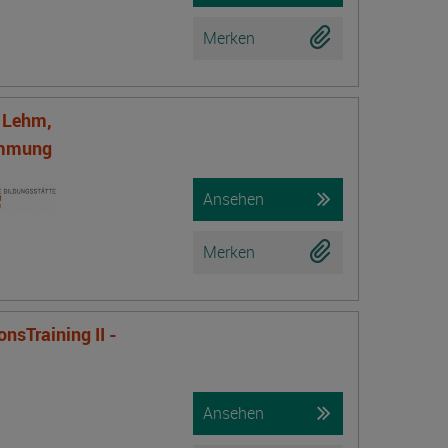
Merken
f Lehm,
ämmung
Ansehen
Merken
nsTraining II -
Ansehen