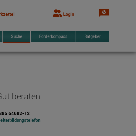
Sprache wechsel
kzettel
Login
Suche
Förderkompass
Ratgeber
Gut beraten
385 64682-12
eiterbildungstelefon