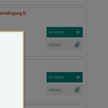
nsivlehrgang 6-
Ansehen
Merken
iche Prüfung)
Ansehen
Merken