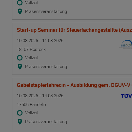
Vollzeit
Präsenzveranstaltung
Start-up Seminar für Steuerfachangestellte (Aus
Termin
Ort
Zeitmuster
Lehr- und Lernform
10.08.2026 - 11.08.2026
18107 Rostock
Vollzeit
Präsenzveranstaltung
Gabelstaplerfahrer:in - Ausbildung gem. DGUV-V
Termin
Ort
Zeitmuster
Lehr- und Lernform
10.08.2026 - 14.08.2026
17506 Bandelin
Vollzeit
Präsenzveranstaltung