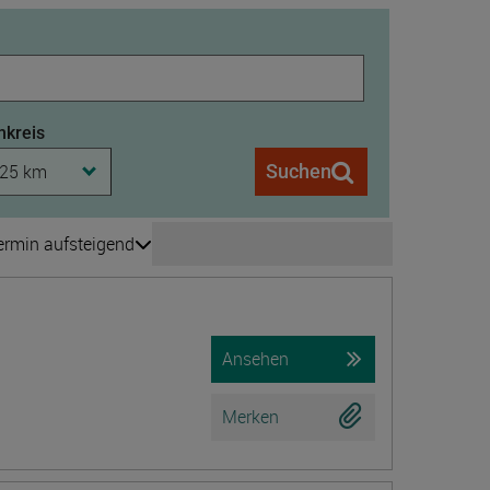
kreis
25 km
Suchen
ermin aufsteigend
Seite wechseln
is 208
Ansehen
Merken