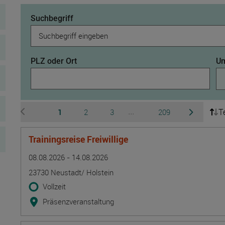
Suchbegriff
PLZ oder Ort
Um
T
Seite
Seite
Seite
Seite
1
2
3
209
...
zur vorherigen Seite wechseln
zur nächsten 
Ausgeblendete Seiten 4 b
Trainingsreise Freiwillige
Termin
Ort
Zeitmuster
Lehr- und Lernform
08.08.2026 - 14.08.2026
23730 Neustadt/ Holstein
Vollzeit
Präsenzveranstaltung