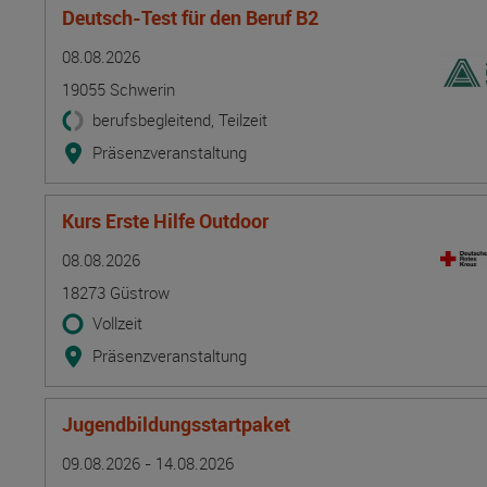
Deutsch-Test für den Beruf B2
Termin
Ort
Zeitmuster
Lehr- und Lernform
08.08.2026
19055 Schwerin
berufsbegleitend, Teilzeit
Präsenzveranstaltung
Kurs Erste Hilfe Outdoor
Termin
Ort
Zeitmuster
Lehr- und Lernform
08.08.2026
18273 Güstrow
Vollzeit
Präsenzveranstaltung
Jugendbildungsstartpaket
Termin
Ort
Zeitmuster
Lehr- und Lernform
09.08.2026 - 14.08.2026