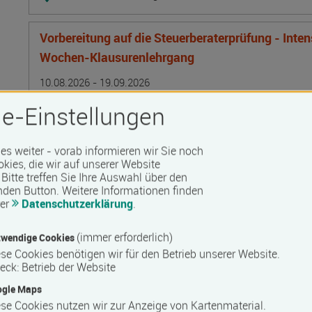
Vorbereitung auf die Steuerberaterprüfung - Inte
Wochen-Klausurenlehrgang
Termin
Ort
Zeitmuster
Lehr- und Lernform
10.08.2026 - 19.09.2026
24106 Kiel
e-Einstellungen
Vollzeit
Präsenzveranstaltung
 es weiter - vorab informieren wir Sie noch
okies, die wir auf unserer Website
Bitte treffen Sie Ihre Auswahl über den
Bilanzbuchhalter IHK - Intensivlehrgang (schriftl
nden Button.
Weitere Informationen finden
rer
Datenschutzerklärung
.
Termin
Ort
Zeitmuster
Lehr- und Lernform
10.08.2026 - 16.08.2026
50825 Köln
(immer erforderlich)
wendige Cookies
Vollzeit
se Cookies benötigen wir für den Betrieb unserer Website.
eck
:
Betrieb der Website
Blended Learning
ogle Maps
se Cookies nutzen wir zur Anzeige von Kartenmaterial.