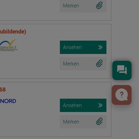
Merken
zubildende)
Ansehen
Merken
Konta
 68
Ansehen
Merken