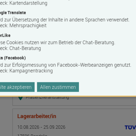
Bilanzbuchhalter IHK - Intensivlehrgang (schriftl
eck
:
Kartendarstellung
Termin
Ort
Zeitmuster
Lehr- und Lernform
gle Translate
10.08.2026 - 16.08.2026
d zur Übersetzung der Inhalte in andere Sprachen verwendet.
20537 Hamburg
eck
:
Mehrsprachigkeit
Vollzeit
rLike
Blended Learning
se Cookies nutzen wir zum Betrieb der Chat-Beratung.
eck
:
Chat-Beratung
a (Facebook)
Grundlagen der Tarifpolitik - direkte Kommunika
rd zur Erfolgsmessung von Facebook-Werbeanzeigen genutzt.
Termin
Ort
Zeitmuster
Lehr- und Lernform
10.08.2026 - 14.08.2026
eck
:
Kampagnentracking
13595 Berlin
te akzeptieren
Allen zustimmen
Vollzeit
Präsenzveranstaltung
Lagerarbeiter/in
Termin
Ort
Zeitmuster
Lehr- und Lernform
10.08.2026 - 25.09.2026