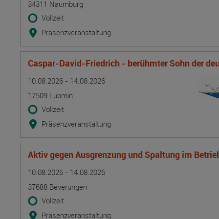
34311 Naumburg
Vollzeit
Präsenzveranstaltung
Caspar-David-Friedrich - berühmter Sohn der d
Termin
Ort
Zeitmuster
Lehr- und Lernform
10.08.2026 - 14.08.2026
17509 Lubmin
Vollzeit
Präsenzveranstaltung
Aktiv gegen Ausgrenzung und Spaltung im Betrie
Termin
Ort
Zeitmuster
Lehr- und Lernform
10.08.2026 - 14.08.2026
37688 Beverungen
Vollzeit
Präsenzveranstaltung