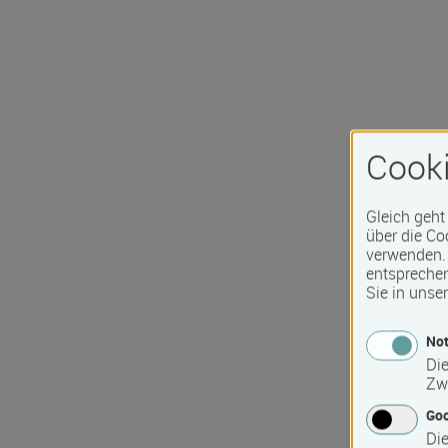
Cooki
Gleich geht
über die Co
verwenden. 
entspreche
Sie in unse
Not
Die
Zw
Go
Die