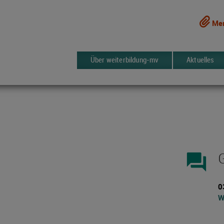
Mer
Über weiterbildung-mv
Aktuelles
forum
0
W