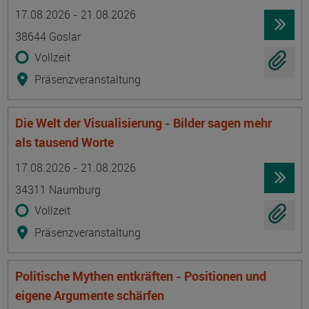
Termin
Ort
Zeitmuster
Lehr- und Lernform
17.08.2026 - 21.08.2026
38644 Goslar
Vollzeit
Präsenzveranstaltung
Die Welt der Visualisierung - Bilder sagen mehr
als tausend Worte
Termin
Ort
Zeitmuster
Lehr- und Lernform
17.08.2026 - 21.08.2026
34311 Naumburg
Vollzeit
Präsenzveranstaltung
Politische Mythen entkräften - Positionen und
eigene Argumente schärfen