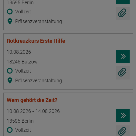
13595 Berlin
Vollzeit
Präsenzveranstaltung
Rotkreuzkurs Erste Hilfe
Termin
Ort
Zeitmuster
Lehr- und Lernform
10.08.2026
18246 Bützow
Vollzeit
Präsenzveranstaltung
Wem gehört die Zeit?
Termin
Ort
Zeitmuster
Lehr- und Lernform
10.08.2026 - 14.08.2026
13595 Berlin
Vollzeit