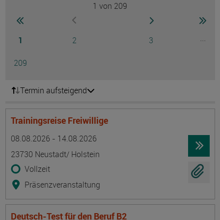
1
von 209
Seite
zur ersten Seite wechseln
zur nächsten Seite
zur 
zur vorherigen Seite wechseln
Seite
Seite
Seite
...
1
2
3
Ausg
Seite
209
Termin aufsteigend
Trainingsreise Freiwillige
Termin
Ort
Zeitmuster
Lehr- und Lernform
08.08.2026 - 14.08.2026
23730 Neustadt/ Holstein
Vollzeit
Präsenzveranstaltung
Deutsch-Test für den Beruf B2