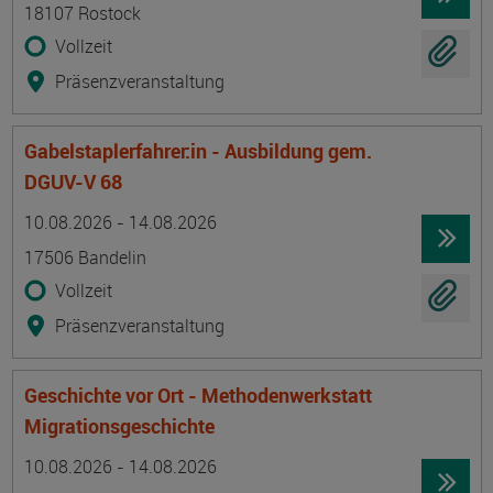
18107 Rostock
Vollzeit
Präsenzveranstaltung
Gabelstaplerfahrer:in - Ausbildung gem.
DGUV-V 68
Termin
Ort
Zeitmuster
Lehr- und Lernform
10.08.2026 - 14.08.2026
17506 Bandelin
Vollzeit
Präsenzveranstaltung
Geschichte vor Ort - Methodenwerkstatt
Migrationsgeschichte
Termin
Ort
Zeitmuster
Lehr- und Lernform
10.08.2026 - 14.08.2026