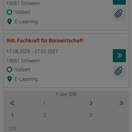
19061 Schwerin
Vollzeit
E-Learning
IHK-Fachkraft für Bürowirtschaft
Termin
Ort
Zeitmuster
Lehr- und Lernform
17.08.2026 - 27.02.2027
19061 Schwerin
Vollzeit
E-Learning
1
von 209
Seite
zur ersten Seite wechseln
zur nächsten Seite
zur 
zur vorherigen Seite wechseln
Seite
Seite
Seite
...
1
2
3
Ausg
Seite
209