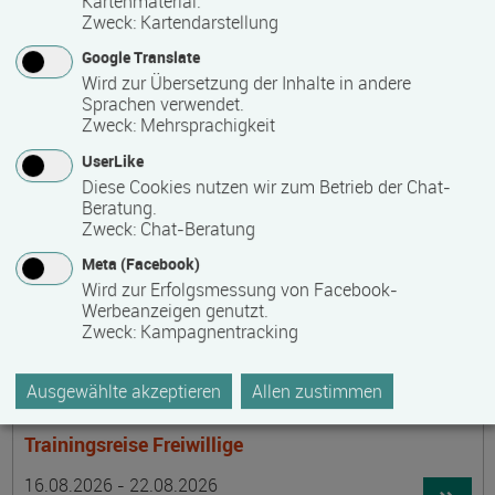
Kartenmaterial.
Termin
Ort
Zeitmuster
Lehr- und Lernform
15.08.2026 - 30.08.2026
Zweck
:
Kartendarstellung
laufender Einstieg möglich
Google Translate
Wird zur Übersetzung der Inhalte in andere
17489 Greifswald
Sprachen verwendet.
berufsbegleitend, Teilzeit
Zweck
:
Mehrsprachigkeit
E-Learning
UserLike
Diese Cookies nutzen wir zum Betrieb der Chat-
Beratung.
Achtsamer Spaziergang zum Hof Medewege
Zweck
:
Chat-Beratung
Termin
Ort
Zeitmuster
Lehr- und Lernform
Meta (Facebook)
16.08.2026
Wird zur Erfolgsmessung von Facebook-
19055 Schwerin
Werbeanzeigen genutzt.
Zweck
:
Kampagnentracking
Vollzeit
Präsenzveranstaltung
Ausgewählte akzeptieren
Allen zustimmen
Trainingsreise Freiwillige
Termin
Ort
Zeitmuster
Lehr- und Lernform
16.08.2026 - 22.08.2026