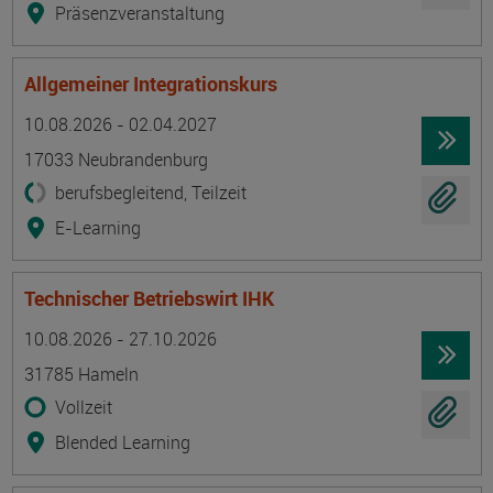
Präsenzveranstaltung
Allgemeiner Integrationskurs
Termin
Ort
Zeitmuster
Lehr- und Lernform
10.08.2026 - 02.04.2027
17033 Neubrandenburg
berufsbegleitend, Teilzeit
E-Learning
Technischer Betriebswirt IHK
Termin
Ort
Zeitmuster
Lehr- und Lernform
10.08.2026 - 27.10.2026
31785 Hameln
Vollzeit
Blended Learning