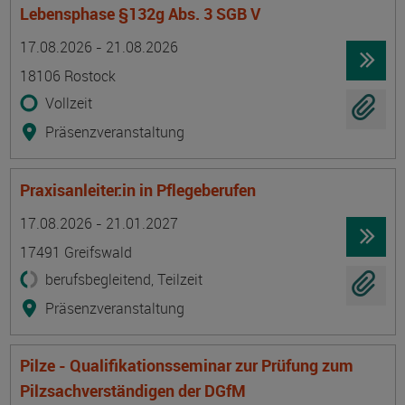
Lebensphase §132g Abs. 3 SGB V
Termin
Ort
Zeitmuster
Lehr- und Lernform
17.08.2026 - 21.08.2026
18106 Rostock
Vollzeit
Präsenzveranstaltung
Praxisanleiter:in in Pflegeberufen
Termin
Ort
Zeitmuster
Lehr- und Lernform
17.08.2026 - 21.01.2027
17491 Greifswald
berufsbegleitend, Teilzeit
Präsenzveranstaltung
Pilze - Qualifikationsseminar zur Prüfung zum
Pilzsachverständigen der DGfM