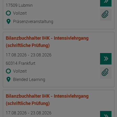
17509 Lubmin
Vollzeit
Präsenzveranstaltung
Bilanzbuchhalter IHK - Intensivlehrgang
(schriftliche Prüfung)
Termin
Ort
Zeitmuster
Lehr- und Lernform
17.08.2026 - 23.08.2026
60314 Frankfurt
Vollzeit
Blended Learning
Bilanzbuchhalter IHK - Intensivlehrgang
(schriftliche Prüfung)
Termin
Ort
Zeitmuster
Lehr- und Lernform
17.08.2026 - 23.08.2026