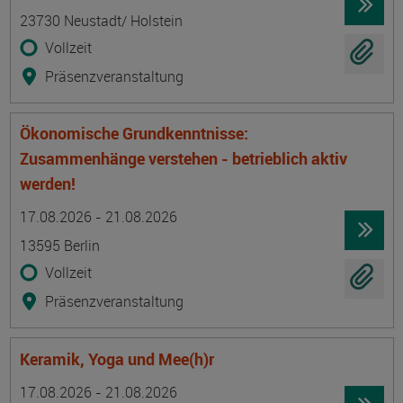
23730 Neustadt/ Holstein
Vollzeit
Präsenzveranstaltung
Ökonomische Grundkenntnisse:
Zusammenhänge verstehen - betrieblich aktiv
werden!
Termin
Ort
Zeitmuster
Lehr- und Lernform
17.08.2026 - 21.08.2026
13595 Berlin
Vollzeit
Präsenzveranstaltung
Keramik, Yoga und Mee(h)r
Termin
Ort
Zeitmuster
Lehr- und Lernform
17.08.2026 - 21.08.2026