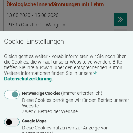
Ökologische Innendämmungen mit Lehm
Termin
Ort
Zeitmuster
Lehr- und Lernform
13.08.2026 - 15.08.2026
19395 Ganzlin OT Wangelin
Vollzeit
Cookie-Einstellungen
Präsenzveranstaltung
Gleich geht es weiter - vorab informieren wir Sie noch über
LID-Prüfung (Leben in Deutschland)
die Cookies, die wir auf unserer Website verwenden. Bitte
treffen Sie Ihre Auswahl über den entsprechenden Button.
Termin
Ort
Zeitmuster
Lehr- und Lernform
14.08.2026
Weitere Informationen finden Sie in unserer
Datenschutzerklärung
.
19055 Schwerin
berufsbegleitend, Teilzeit
(immer erforderlich)
Notwendige Cookies
Diese Cookies benötigen wir für den Betrieb unserer
Präsenzveranstaltung
Website.
Zweck
:
Betrieb der Website
Schwedisch für Anfänger:innen -
Google Maps
wochenendintensiv - A1.1 mit Synne
Diese Cookies nutzen wir zur Anzeige von