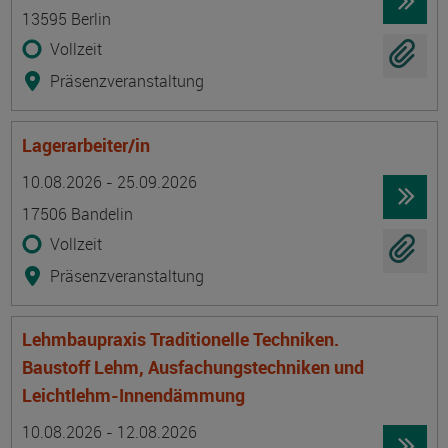
13595 Berlin
Vollzeit
Präsenzveranstaltung
Lagerarbeiter/in
Termin
Ort
Zeitmuster
Lehr- und Lernform
10.08.2026 - 25.09.2026
17506 Bandelin
Vollzeit
Präsenzveranstaltung
Lehmbaupraxis Traditionelle Techniken.
Baustoff Lehm, Ausfachungstechniken und
Leichtlehm-Innendämmung
Termin
Ort
Zeitmuster
Lehr- und Lernform
10.08.2026 - 12.08.2026