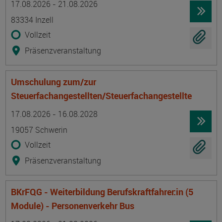
17.08.2026 - 21.08.2026
83334 Inzell
Vollzeit
Präsenzveranstaltung
Umschulung zum/zur
Steuerfachangestellten/Steuerfachangestellte
Termin
Ort
Zeitmuster
Lehr- und Lernform
17.08.2026 - 16.08.2028
19057 Schwerin
Vollzeit
Präsenzveranstaltung
BKrFQG - Weiterbildung Berufskraftfahrer:in (5
Module) - Personenverkehr Bus
Termin
Ort
Zeitmuster
Lehr- und Lernform