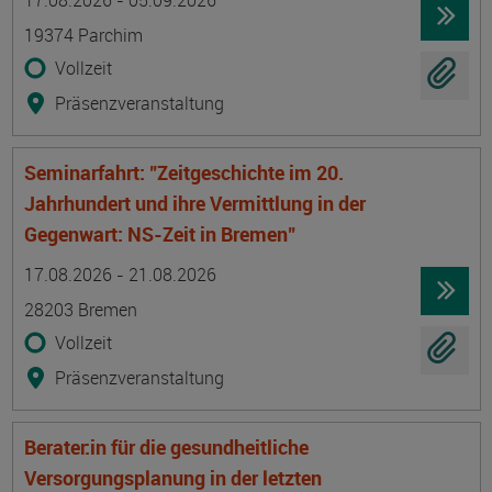
17.08.2026 - 05.09.2026
19374 Parchim
Vollzeit
Präsenzveranstaltung
Seminarfahrt: "Zeitgeschichte im 20.
Jahrhundert und ihre Vermittlung in der
Gegenwart: NS-Zeit in Bremen"
Termin
Ort
Zeitmuster
Lehr- und Lernform
17.08.2026 - 21.08.2026
28203 Bremen
Vollzeit
Präsenzveranstaltung
Berater:in für die gesundheitliche
Versorgungsplanung in der letzten