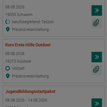
Termin
Ort
Zeitmuster
Lehr- und Lernform
08.08.2026
19055 Schwerin
berufsbegleitend, Teilzeit
Präsenzveranstaltung
Kurs Erste Hilfe Outdoor
Termin
Ort
Zeitmuster
Lehr- und Lernform
08.08.2026
18273 Güstrow
Vollzeit
Präsenzveranstaltung
Jugendbildungsstartpaket
Termin
Ort
Zeitmuster
Lehr- und Lernform
09.08.2026 - 14.08.2026