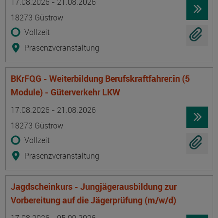
17.08.2026 - 21.08.2026
18273 Güstrow
Vollzeit
Präsenzveranstaltung
BKrFQG - Weiterbildung Berufskraftfahrer:in (5
Module) - Güterverkehr LKW
Termin
Ort
Zeitmuster
Lehr- und Lernform
17.08.2026 - 21.08.2026
18273 Güstrow
Vollzeit
Präsenzveranstaltung
Jagdscheinkurs - Jungjägerausbildung zur
Vorbereitung auf die Jägerprüfung (m/w/d)
Termin
Ort
Zeitmuster
Lehr- und Lernform