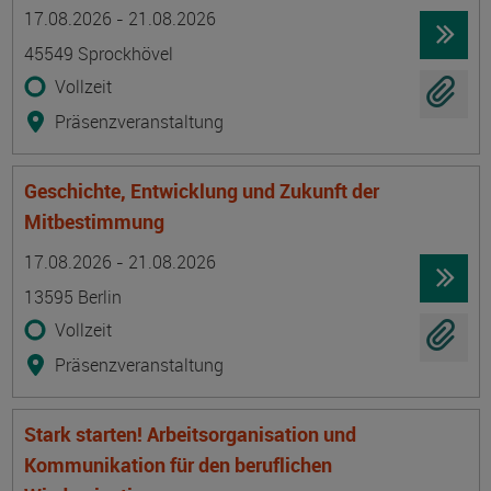
Termin
Ort
Zeitmuster
Lehr- und Lernform
17.08.2026 - 21.08.2026
45549 Sprockhövel
Vollzeit
Präsenzveranstaltung
Geschichte, Entwicklung und Zukunft der
Mitbestimmung
Termin
Ort
Zeitmuster
Lehr- und Lernform
17.08.2026 - 21.08.2026
13595 Berlin
Vollzeit
Präsenzveranstaltung
Stark starten! Arbeitsorganisation und
Kommunikation für den beruflichen