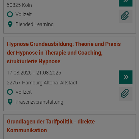
50825 Köln
Vollzeit
Blended Learning
Hypnose Grundausbildung: Theorie und Praxis
der Hypnose in Therapie und Coaching,
strukturierte Hypnose
Termin
Ort
Zeitmuster
Lehr- und Lernform
17.08.2026 - 21.08.2026
22767 Hamburg Altona-Altstadt
Vollzeit
Präsenzveranstaltung
Grundlagen der Tarifpolitik - direkte
Kommunikation
Termin
Ort
Zeitmuster
Lehr- und Lernform