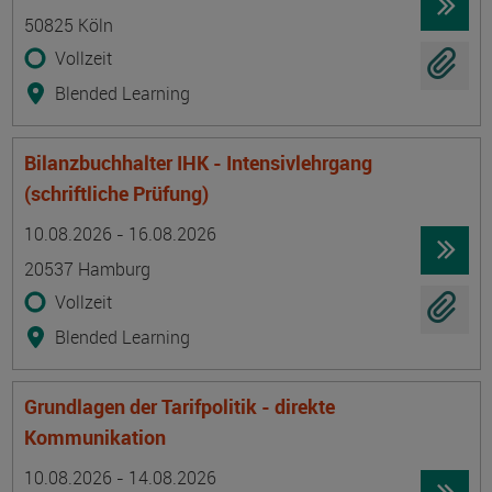
50825 Köln
Vollzeit
Blended Learning
Bilanzbuchhalter IHK - Intensivlehrgang
(schriftliche Prüfung)
Termin
Ort
Zeitmuster
Lehr- und Lernform
10.08.2026 - 16.08.2026
20537 Hamburg
Vollzeit
Blended Learning
Grundlagen der Tarifpolitik - direkte
Kommunikation
Termin
Ort
Zeitmuster
Lehr- und Lernform
10.08.2026 - 14.08.2026