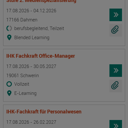
Stufe 2: Medienspezialisierung
Termin
Ort
Zeitmuster
Lehr- und Lernform
17.08.2026 - 04.12.2026
17166 Dahmen
berufsbegleitend, Teilzeit
Blended Learning
IHK Fachkraft Office-Manager
Termin
Ort
Zeitmuster
Lehr- und Lernform
17.08.2026 - 30.05.2027
19061 Schwerin
Vollzeit
E-Learning
IHK-Fachkraft für Personalwesen
Termin
Ort
Zeitmuster
Lehr- und Lernform
17.08.2026 - 26.02.2027