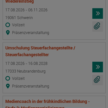
Wiedereinstieg
Termin
Ort
Zeitmuster
Lehr- und Lernform
17.08.2026 - 06.11.2026
19061 Schwerin
Vollzeit
Präsenzveranstaltung
Umschulung Steuerfachangestellte /
Steuerfachangestellter
Termin
Ort
Zeitmuster
Lehr- und Lernform
17.08.2026 - 16.08.2028
17033 Neubrandenburg
Vollzeit
Präsenzveranstaltung
Mediencoach in der frühkindlichen Bildung -