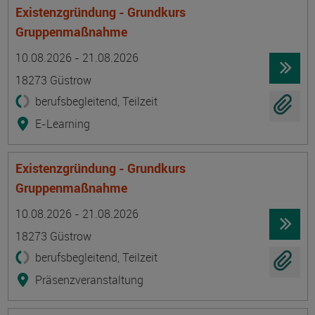
Existenzgründung - Grundkurs
Gruppenmaßnahme
Termin
Ort
Zeitmuster
Lehr- und Lernform
10.08.2026 - 21.08.2026
18273 Güstrow
berufsbegleitend, Teilzeit
E-Learning
Existenzgründung - Grundkurs
Gruppenmaßnahme
Termin
Ort
Zeitmuster
Lehr- und Lernform
10.08.2026 - 21.08.2026
18273 Güstrow
berufsbegleitend, Teilzeit
Präsenzveranstaltung