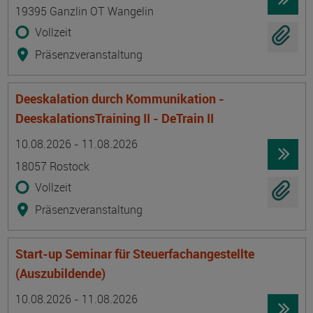
19395 Ganzlin OT Wangelin
Vollzeit
Präsenzveranstaltung
Deeskalation durch Kommunikation -
DeeskalationsTraining II - DeTrain II
Termin
Ort
Zeitmuster
Lehr- und Lernform
10.08.2026 - 11.08.2026
18057 Rostock
Vollzeit
Präsenzveranstaltung
Start-up Seminar für Steuerfachangestellte
(Auszubildende)
Termin
Ort
Zeitmuster
Lehr- und Lernform
10.08.2026 - 11.08.2026