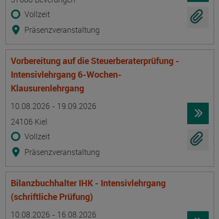
Vollzeit
Präsenzveranstaltung
Vorbereitung auf die Steuerberaterprüfung -
Intensivlehrgang 6-Wochen-
Klausurenlehrgang
Termin
Ort
Zeitmuster
Lehr- und Lernform
10.08.2026 - 19.09.2026
24106 Kiel
Vollzeit
Präsenzveranstaltung
Bilanzbuchhalter IHK - Intensivlehrgang
(schriftliche Prüfung)
Termin
Ort
Zeitmuster
Lehr- und Lernform
10.08.2026 - 16.08.2026