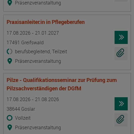
Präsenzveranstaltung
Praxisanleiter:in in Pflegeberufen
Termin
Ort
Zeitmuster
Lehr- und Lernform
17.08.2026 - 21.01.2027
17491 Greifswald
berufsbegleitend, Teilzeit
Präsenzveranstaltung
Pilze - Qualifikationsseminar zur Prüfung zum
Pilzsachverständigen der DGfM
Termin
Ort
Zeitmuster
Lehr- und Lernform
17.08.2026 - 21.08.2026
38644 Goslar
Vollzeit
Präsenzveranstaltung