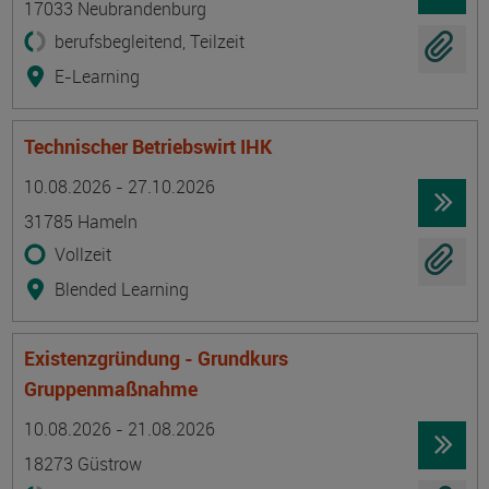
17033 Neubrandenburg
berufsbegleitend, Teilzeit
E-Learning
Technischer Betriebswirt IHK
Termin
Ort
Zeitmuster
Lehr- und Lernform
10.08.2026 - 27.10.2026
31785 Hameln
Vollzeit
Blended Learning
Existenzgründung - Grundkurs
Gruppenmaßnahme
Termin
Ort
Zeitmuster
Lehr- und Lernform
10.08.2026 - 21.08.2026
18273 Güstrow