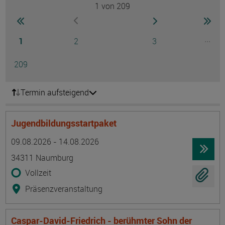
1
von 209
Seite
zur ersten Seite wechseln
zur nächsten Seite
zur 
zur vorherigen Seite wechseln
Seite
Seite
Seite
...
1
2
3
Ausg
Seite
209
Termin aufsteigend
Jugendbildungsstartpaket
Termin
Ort
Zeitmuster
Lehr- und Lernform
09.08.2026 - 14.08.2026
34311 Naumburg
Vollzeit
Präsenzveranstaltung
Caspar-David-Friedrich - berühmter Sohn der