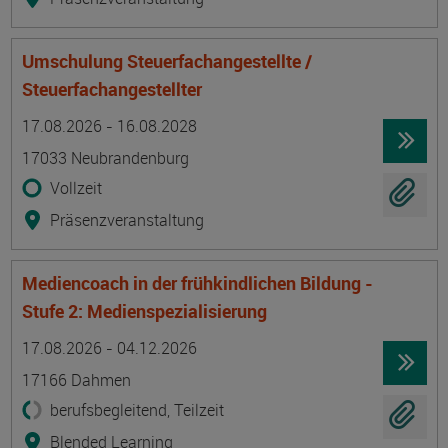
Umschulung Steuerfachangestellte /
Steuerfachangestellter
Termin
Ort
Zeitmuster
Lehr- und Lernform
17.08.2026 - 16.08.2028
17033 Neubrandenburg
Vollzeit
Präsenzveranstaltung
Mediencoach in der frühkindlichen Bildung -
Stufe 2: Medienspezialisierung
Termin
Ort
Zeitmuster
Lehr- und Lernform
17.08.2026 - 04.12.2026
17166 Dahmen
berufsbegleitend, Teilzeit
Blended Learning