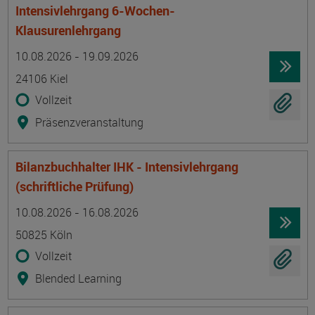
Intensivlehrgang 6-Wochen-
Klausurenlehrgang
Termin
Ort
Zeitmuster
Lehr- und Lernform
10.08.2026 - 19.09.2026
24106 Kiel
Vollzeit
Präsenzveranstaltung
Bilanzbuchhalter IHK - Intensivlehrgang
(schriftliche Prüfung)
Termin
Ort
Zeitmuster
Lehr- und Lernform
10.08.2026 - 16.08.2026
50825 Köln
Vollzeit
Blended Learning