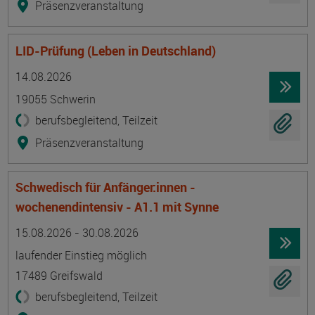
Präsenzveranstaltung
LID-Prüfung (Leben in Deutschland)
Termin
Ort
Zeitmuster
Lehr- und Lernform
14.08.2026
19055 Schwerin
berufsbegleitend, Teilzeit
Präsenzveranstaltung
Schwedisch für Anfänger:innen -
wochenendintensiv - A1.1 mit Synne
Termin
Ort
Zeitmuster
Lehr- und Lernform
15.08.2026 - 30.08.2026
laufender Einstieg möglich
17489 Greifswald
berufsbegleitend, Teilzeit