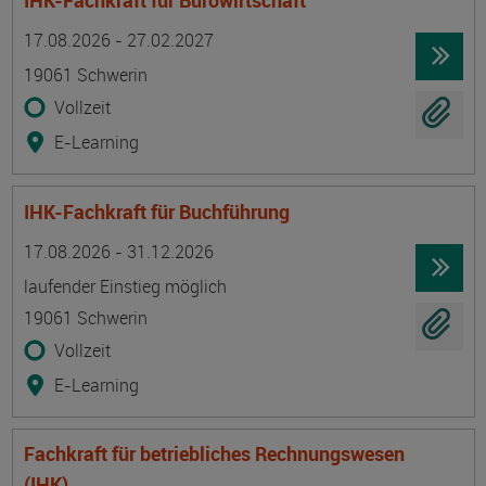
IHK-Fachkraft für Bürowirtschaft
Termin
Ort
Zeitmuster
Lehr- und Lernform
17.08.2026 - 27.02.2027
19061 Schwerin
Vollzeit
E-Learning
IHK-Fachkraft für Buchführung
Termin
Ort
Zeitmuster
Lehr- und Lernform
17.08.2026 - 31.12.2026
laufender Einstieg möglich
19061 Schwerin
Vollzeit
E-Learning
Fachkraft für betriebliches Rechnungswesen
(IHK)