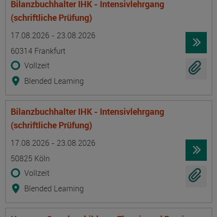
Bilanzbuchhalter IHK - Intensivlehrgang
(schriftliche Prüfung)
Termin
Ort
Zeitmuster
Lehr- und Lernform
17.08.2026 - 23.08.2026
60314 Frankfurt
Vollzeit
Blended Learning
Bilanzbuchhalter IHK - Intensivlehrgang
(schriftliche Prüfung)
Termin
Ort
Zeitmuster
Lehr- und Lernform
17.08.2026 - 23.08.2026
50825 Köln
Vollzeit
Blended Learning