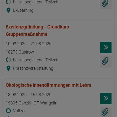
berufsbegleitend, Teilzeit
E-Learning
Existenzgründung - Grundkurs
Gruppenmaßnahme
Termin
Ort
Zeitmuster
Lehr- und Lernform
10.08.2026 - 21.08.2026
18273 Güstrow
berufsbegleitend, Teilzeit
Präsenzveranstaltung
Ökologische Innendämmungen mit Lehm
Termin
Ort
Zeitmuster
Lehr- und Lernform
13.08.2026 - 15.08.2026
19395 Ganzlin OT Wangelin
Vollzeit