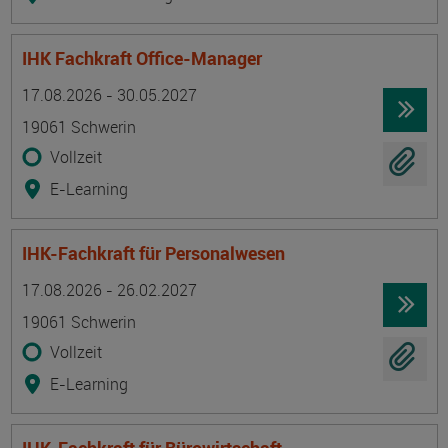
IHK Fachkraft Office-Manager
Termin
Ort
Zeitmuster
Lehr- und Lernform
17.08.2026 - 30.05.2027
19061 Schwerin
Vollzeit
E-Learning
IHK-Fachkraft für Personalwesen
Termin
Ort
Zeitmuster
Lehr- und Lernform
17.08.2026 - 26.02.2027
19061 Schwerin
Vollzeit
E-Learning