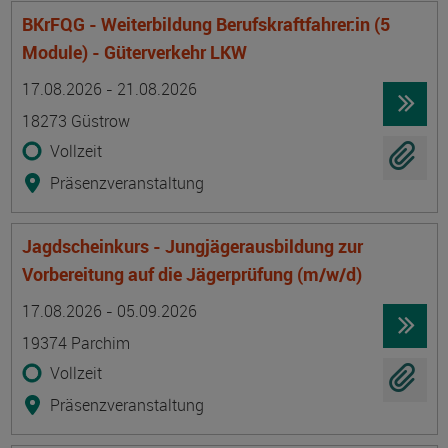
BKrFQG - Weiterbildung Berufskraftfahrer:in (5
Module) - Güterverkehr LKW
Termin
Ort
Zeitmuster
Lehr- und Lernform
17.08.2026 - 21.08.2026
18273 Güstrow
Vollzeit
Präsenzveranstaltung
Jagdscheinkurs - Jungjägerausbildung zur
Vorbereitung auf die Jägerprüfung (m/w/d)
Termin
Ort
Zeitmuster
Lehr- und Lernform
17.08.2026 - 05.09.2026
19374 Parchim
Vollzeit
Präsenzveranstaltung