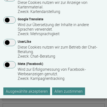
Ökonomische Grundkenntnisse:
Diese Cookies nutzen wir zur Anzeige von
Kartenmaterial.
Zusammenhänge verstehen - betrieblich aktiv
Zweck
:
Kartendarstellung
werden!
Google Translate
Termin
Ort
Zeitmuster
Lehr- und Lernform
Wird zur Übersetzung der Inhalte in andere
17.08.2026 - 21.08.2026
Sprachen verwendet.
13595 Berlin
Zweck
:
Mehrsprachigkeit
Vollzeit
UserLike
Diese Cookies nutzen wir zum Betrieb der Chat-
Präsenzveranstaltung
Beratung.
Zweck
:
Chat-Beratung
Keramik, Yoga und Mee(h)r
Meta (Facebook)
Termin
Ort
Zeitmuster
Lehr- und Lernform
Wird zur Erfolgsmessung von Facebook-
17.08.2026 - 21.08.2026
Werbeanzeigen genutzt.
Zweck
:
Kampagnentracking
17509 Lubmin
Vollzeit
Ausgewählte akzeptieren
Allen zustimmen
Präsenzveranstaltung