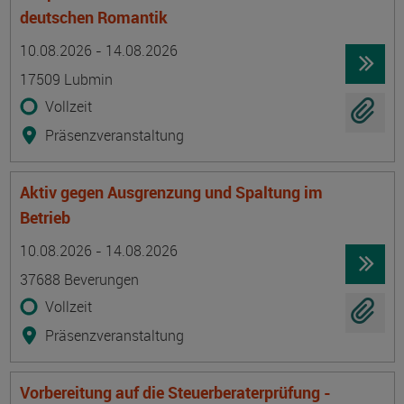
deutschen Romantik
Termin
Ort
Zeitmuster
Lehr- und Lernform
10.08.2026 - 14.08.2026
17509 Lubmin
Vollzeit
Präsenzveranstaltung
Aktiv gegen Ausgrenzung und Spaltung im
Betrieb
Termin
Ort
Zeitmuster
Lehr- und Lernform
10.08.2026 - 14.08.2026
37688 Beverungen
Vollzeit
Präsenzveranstaltung
Vorbereitung auf die Steuerberaterprüfung -