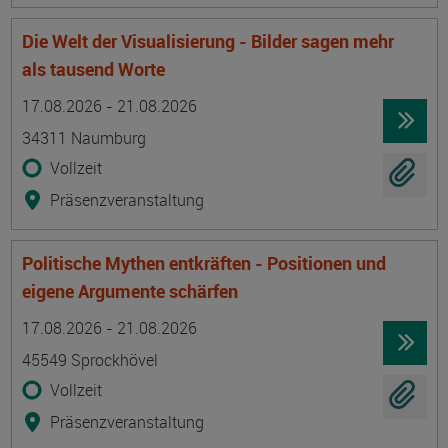
Die Welt der Visualisierung - Bilder sagen mehr
als tausend Worte
Termin
Ort
Zeitmuster
Lehr- und Lernform
17.08.2026 - 21.08.2026
34311 Naumburg
Vollzeit
Präsenzveranstaltung
Politische Mythen entkräften - Positionen und
eigene Argumente schärfen
Termin
Ort
Zeitmuster
Lehr- und Lernform
17.08.2026 - 21.08.2026
45549 Sprockhövel
Vollzeit
Präsenzveranstaltung