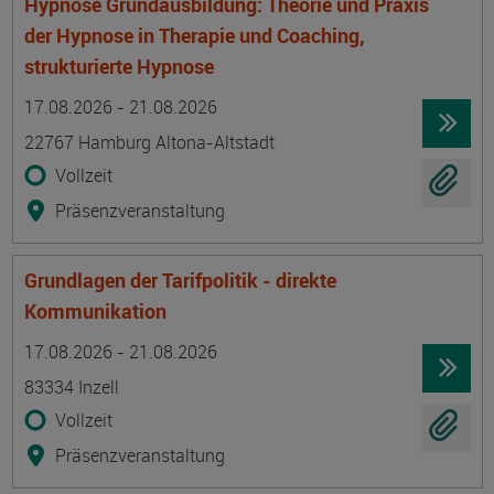
Hypnose Grundausbildung: Theorie und Praxis
der Hypnose in Therapie und Coaching,
strukturierte Hypnose
Termin
Ort
Zeitmuster
Lehr- und Lernform
17.08.2026 - 21.08.2026
22767 Hamburg Altona-Altstadt
Vollzeit
Präsenzveranstaltung
Grundlagen der Tarifpolitik - direkte
Kommunikation
Termin
Ort
Zeitmuster
Lehr- und Lernform
17.08.2026 - 21.08.2026
83334 Inzell
Vollzeit
Präsenzveranstaltung