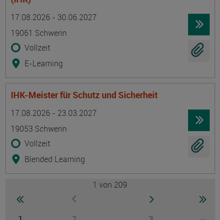
Termin
Ort
Zeitmuster
Lehr- und Lernform
17.08.2026 - 30.06.2027
19061 Schwerin
Vollzeit
E-Learning
IHK-Meister für Schutz und Sicherheit
Termin
Ort
Zeitmuster
Lehr- und Lernform
17.08.2026 - 23.03.2027
19053 Schwerin
Vollzeit
Blended Learning
1
von 209
Seite
zur ersten Seite wechseln
zur nächsten Seite
zur 
zur vorherigen Seite wechseln
Seite
Seite
Seite
...
1
2
3