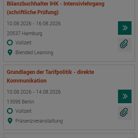
Bilanzbuchhalter IHK - Intensivlehrgang
(schriftliche Prüfung)
Termin
Ort
Zeitmuster
Lehr- und Lernform
10.08.2026 - 16.08.2026
20537 Hamburg
Vollzeit
Blended Learning
Grundlagen der Tarifpolitik - direkte
Kommunikation
Termin
Ort
Zeitmuster
Lehr- und Lernform
10.08.2026 - 14.08.2026
13595 Berlin
Vollzeit
Präsenzveranstaltung