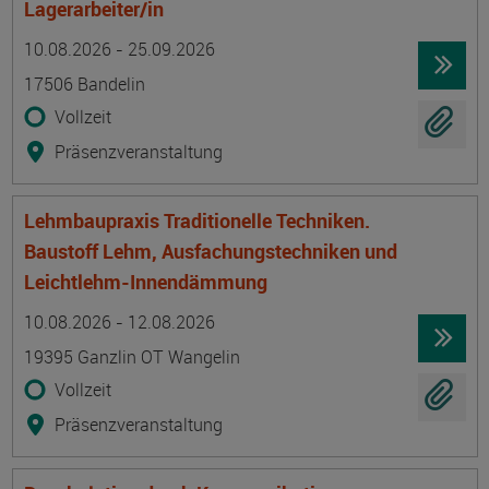
Lagerarbeiter/in
Termin
Ort
Zeitmuster
Lehr- und Lernform
10.08.2026 - 25.09.2026
17506 Bandelin
Vollzeit
Präsenzveranstaltung
Lehmbaupraxis Traditionelle Techniken.
Baustoff Lehm, Ausfachungstechniken und
Leichtlehm-Innendämmung
Termin
Ort
Zeitmuster
Lehr- und Lernform
10.08.2026 - 12.08.2026
19395 Ganzlin OT Wangelin
Vollzeit
Präsenzveranstaltung