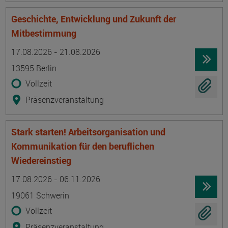
Geschichte, Entwicklung und Zukunft der
Mitbestimmung
Termin
Ort
Zeitmuster
Lehr- und Lernform
17.08.2026 - 21.08.2026
13595 Berlin
Vollzeit
Präsenzveranstaltung
Stark starten! Arbeitsorganisation und
Kommunikation für den beruflichen
Wiedereinstieg
Termin
Ort
Zeitmuster
Lehr- und Lernform
17.08.2026 - 06.11.2026
19061 Schwerin
Vollzeit
Präsenzveranstaltung