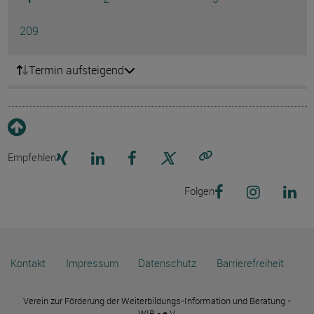
Ausg
Seite
209
Termin aufsteigend
Empfehlen
Link kopieren
Folgen
Kontakt
Impressum
Datenschutz
Barrierefreiheit
Verein zur Förderung der Weiterbildungs-Information und Beratung -
WIB - e.V.