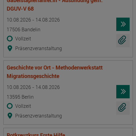
Gabelstaplerfahrer:in - Ausbildung gem.
DGUV-V 68
Termin
Ort
Zeitmuster
Lehr- und Lernform
10.08.2026 - 14.08.2026
17506 Bandelin
Vollzeit
Präsenzveranstaltung
Geschichte vor Ort - Methodenwerkstatt
Migrationsgeschichte
Termin
Ort
Zeitmuster
Lehr- und Lernform
10.08.2026 - 14.08.2026
13595 Berlin
Vollzeit
Präsenzveranstaltung
Rotkreuzkurs Erste Hilfe