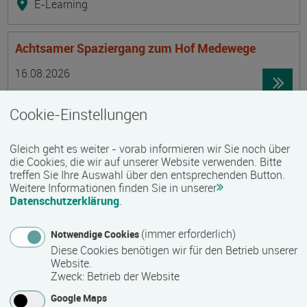
E-Learning
Achtsamer Spaziergang zum Hof Medewege
Termin
Ort
Zeitmuster
Lehr- und Lernform
16.08.2026
19055 Schwerin
Cookie-Einstellungen
Vollzeit
Präsenzveranstaltung
Gleich geht es weiter - vorab informieren wir Sie noch über
die Cookies, die wir auf unserer Website verwenden. Bitte
treffen Sie Ihre Auswahl über den entsprechenden Button.
Trainingsreise Freiwillige
Weitere Informationen finden Sie in unserer
Termin
Ort
Zeitmuster
Lehr- und Lernform
Datenschutzerklärung
.
16.08.2026 - 22.08.2026
23730 Neustadt/ Holstein
(immer erforderlich)
Notwendige Cookies
Vollzeit
Diese Cookies benötigen wir für den Betrieb unserer
Website.
Präsenzveranstaltung
Zweck
:
Betrieb der Website
Google Maps