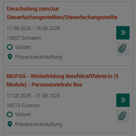
Umschulung zum/zur
Steuerfachangestellten/Steuerfachangestellte
Termin
Ort
Zeitmuster
Lehr- und Lernform
17.08.2026 - 16.08.2028
19057 Schwerin
Vollzeit
Präsenzveranstaltung
BKrFQG - Weiterbildung Berufskraftfahrer:in (5
Module) - Personenverkehr Bus
Termin
Ort
Zeitmuster
Lehr- und Lernform
17.08.2026 - 21.08.2026
18273 Güstrow
Vollzeit
Präsenzveranstaltung