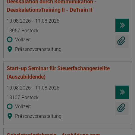
Deeskalation durch Kommunikation -
DeeskalationsTraining II - DeTrain II
Termin
Ort
Zeitmuster
Lehr- und Lernform
10.08.2026 - 11.08.2026
18057 Rostock
Vollzeit
Präsenzveranstaltung
Start-up Seminar für Steuerfachangestellte
(Auszubildende)
Termin
Ort
Zeitmuster
Lehr- und Lernform
10.08.2026 - 11.08.2026
18107 Rostock
Vollzeit
Präsenzveranstaltung