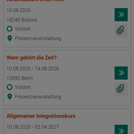
Termin
Ort
Zeitmuster
Lehr- und Lernform
10.08.2026
18246 Bützow
Vollzeit
Präsenzveranstaltung
Wem gehört die Zeit?
Termin
Ort
Zeitmuster
Lehr- und Lernform
10.08.2026 - 14.08.2026
13595 Berlin
Vollzeit
Präsenzveranstaltung
Allgemeiner Integrationskurs
Termin
Ort
Zeitmuster
Lehr- und Lernform
10.08.2026 - 02.04.2027