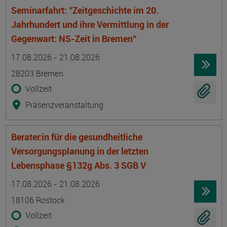
Seminarfahrt: "Zeitgeschichte im 20.
Jahrhundert und ihre Vermittlung in der
Gegenwart: NS-Zeit in Bremen"
Termin
Ort
Zeitmuster
Lehr- und Lernform
17.08.2026 - 21.08.2026
28203 Bremen
Vollzeit
Präsenzveranstaltung
Berater:in für die gesundheitliche
Versorgungsplanung in der letzten
Lebensphase §132g Abs. 3 SGB V
Termin
Ort
Zeitmuster
Lehr- und Lernform
17.08.2026 - 21.08.2026
18106 Rostock
Vollzeit