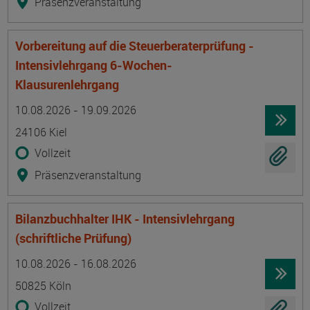
Präsenzveranstaltung
Vorbereitung auf die Steuerberaterprüfung -
Intensivlehrgang 6-Wochen-
Klausurenlehrgang
Termin
Ort
Zeitmuster
Lehr- und Lernform
10.08.2026 - 19.09.2026
24106 Kiel
Vollzeit
Präsenzveranstaltung
Bilanzbuchhalter IHK - Intensivlehrgang
(schriftliche Prüfung)
Termin
Ort
Zeitmuster
Lehr- und Lernform
10.08.2026 - 16.08.2026
50825 Köln
Vollzeit