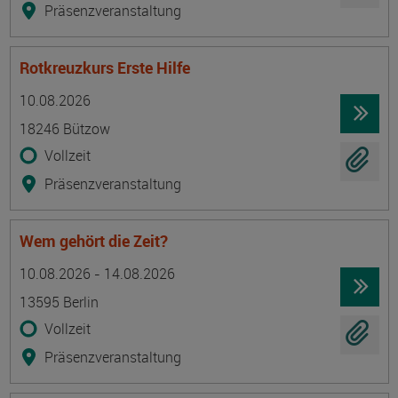
Präsenzveranstaltung
Rotkreuzkurs Erste Hilfe
Termin
Ort
Zeitmuster
Lehr- und Lernform
10.08.2026
18246 Bützow
Vollzeit
Präsenzveranstaltung
Wem gehört die Zeit?
Termin
Ort
Zeitmuster
Lehr- und Lernform
10.08.2026 - 14.08.2026
13595 Berlin
Vollzeit
Präsenzveranstaltung