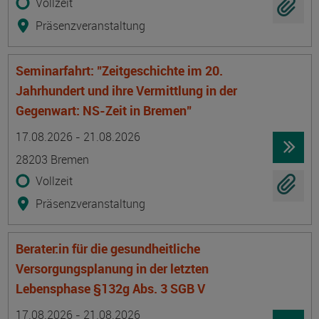
Vollzeit
Präsenzveranstaltung
Seminarfahrt: "Zeitgeschichte im 20.
Jahrhundert und ihre Vermittlung in der
Gegenwart: NS-Zeit in Bremen"
Termin
Ort
Zeitmuster
Lehr- und Lernform
17.08.2026 - 21.08.2026
28203 Bremen
Vollzeit
Präsenzveranstaltung
Berater:in für die gesundheitliche
Versorgungsplanung in der letzten
Lebensphase §132g Abs. 3 SGB V
Termin
Ort
Zeitmuster
Lehr- und Lernform
17.08.2026 - 21.08.2026