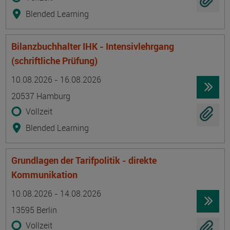
Blended Learning
Bilanzbuchhalter IHK - Intensivlehrgang
(schriftliche Prüfung)
Termin
Ort
Zeitmuster
Lehr- und Lernform
10.08.2026 - 16.08.2026
20537 Hamburg
Vollzeit
Blended Learning
Grundlagen der Tarifpolitik - direkte
Kommunikation
Termin
Ort
Zeitmuster
Lehr- und Lernform
10.08.2026 - 14.08.2026
13595 Berlin
Vollzeit