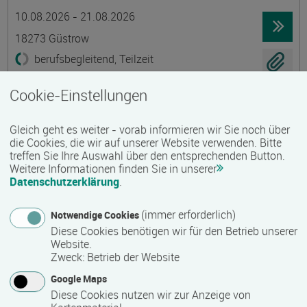
Termin
Ort
Zeitmuster
Lehr- und Lernform
10.08.2026 - 21.08.2026
18273 Güstrow
berufsbegleitend, Teilzeit
E-Learning
Cookie-Einstellungen
Existenzgründung - Grundkurs
Gleich geht es weiter - vorab informieren wir Sie noch über
Gruppenmaßnahme
die Cookies, die wir auf unserer Website verwenden. Bitte
treffen Sie Ihre Auswahl über den entsprechenden Button.
Termin
Ort
Zeitmuster
Lehr- und Lernform
10.08.2026 - 21.08.2026
Weitere Informationen finden Sie in unserer
Datenschutzerklärung
.
18273 Güstrow
berufsbegleitend, Teilzeit
(immer erforderlich)
Notwendige Cookies
Diese Cookies benötigen wir für den Betrieb unserer
Präsenzveranstaltung
Website.
Zweck
:
Betrieb der Website
Ökologische Innendämmungen mit Lehm
Google Maps
Termin
Ort
Zeitmuster
Lehr- und Lernform
Diese Cookies nutzen wir zur Anzeige von
13.08.2026 - 15.08.2026