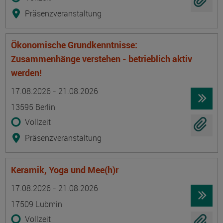
Präsenzveranstaltung
Ökonomische Grundkenntnisse:
Zusammenhänge verstehen - betrieblich aktiv
werden!
Termin
Ort
Zeitmuster
Lehr- und Lernform
17.08.2026 - 21.08.2026
13595 Berlin
Vollzeit
Präsenzveranstaltung
Keramik, Yoga und Mee(h)r
Termin
Ort
Zeitmuster
Lehr- und Lernform
17.08.2026 - 21.08.2026
17509 Lubmin
Vollzeit