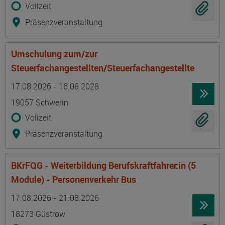
Vollzeit
Präsenzveranstaltung
Umschulung zum/zur
Steuerfachangestellten/Steuerfachangestellte
Termin
Ort
Zeitmuster
Lehr- und Lernform
17.08.2026 - 16.08.2028
19057 Schwerin
Vollzeit
Präsenzveranstaltung
BKrFQG - Weiterbildung Berufskraftfahrer:in (5
Module) - Personenverkehr Bus
Termin
Ort
Zeitmuster
Lehr- und Lernform
17.08.2026 - 21.08.2026
18273 Güstrow