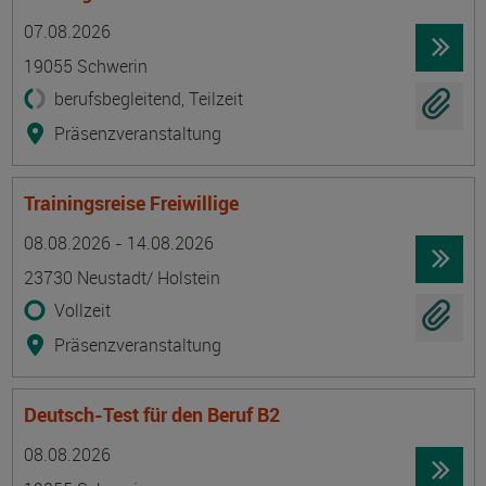
Termin
Ort
Zeitmuster
Lehr- und Lernform
07.08.2026
19055 Schwerin
berufsbegleitend, Teilzeit
Präsenzveranstaltung
Trainingsreise Freiwillige
Termin
Ort
Zeitmuster
Lehr- und Lernform
08.08.2026 - 14.08.2026
23730 Neustadt/ Holstein
Vollzeit
Präsenzveranstaltung
Deutsch-Test für den Beruf B2
Termin
Ort
Zeitmuster
Lehr- und Lernform
08.08.2026