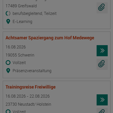
17489 Greifswald
berufsbegleitend, Teilzeit
E-Learning
Achtsamer Spaziergang zum Hof Medewege
Termin
Ort
Zeitmuster
Lehr- und Lernform
16.08.2026
19055 Schwerin
Vollzeit
Präsenzveranstaltung
Trainingsreise Freiwillige
Termin
Ort
Zeitmuster
Lehr- und Lernform
16.08.2026 - 22.08.2026
23730 Neustadt/ Holstein
Vollzeit