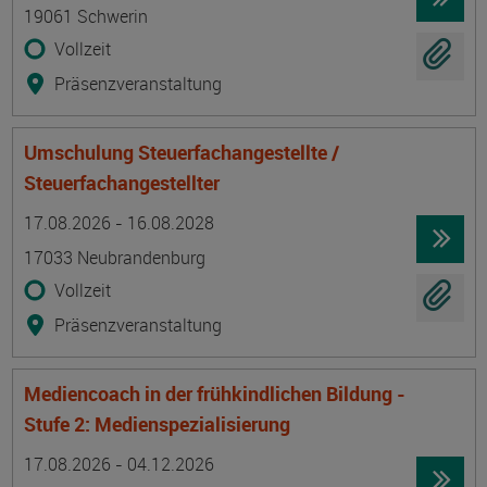
19061 Schwerin
Vollzeit
Präsenzveranstaltung
Umschulung Steuerfachangestellte /
Steuerfachangestellter
Termin
Ort
Zeitmuster
Lehr- und Lernform
17.08.2026 - 16.08.2028
17033 Neubrandenburg
Vollzeit
Präsenzveranstaltung
Mediencoach in der frühkindlichen Bildung -
Stufe 2: Medienspezialisierung
Termin
Ort
Zeitmuster
Lehr- und Lernform
17.08.2026 - 04.12.2026