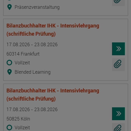
Präsenzveranstaltung
Bilanzbuchhalter IHK - Intensivlehrgang
(schriftliche Prüfung)
Termin
Ort
Zeitmuster
Lehr- und Lernform
17.08.2026 - 23.08.2026
60314 Frankfurt
Vollzeit
Blended Learning
Bilanzbuchhalter IHK - Intensivlehrgang
(schriftliche Prüfung)
Termin
Ort
Zeitmuster
Lehr- und Lernform
17.08.2026 - 23.08.2026
50825 Köln
Vollzeit