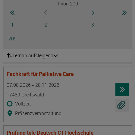
1
von 209
Seite
zur ersten Seite wechseln
zur nächsten Seite
zur 
zur vorherigen Seite wechseln
Seite
Seite
Seite
...
1
2
3
Ausg
Seite
209
Termin aufsteigend
Fachkraft für Palliative Care
Termin
Ort
Zeitmuster
Lehr- und Lernform
07.08.2026 - 20.11.2026
17489 Greifswald
Vollzeit
Präsenzveranstaltung
Prüfung telc Deutsch C1 Hochschule