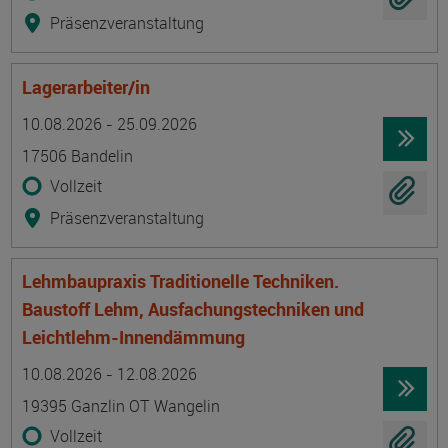
Präsenzveranstaltung
Lagerarbeiter/in
Termin
Ort
Zeitmuster
Lehr- und Lernform
10.08.2026 - 25.09.2026
17506 Bandelin
Vollzeit
Präsenzveranstaltung
Lehmbaupraxis Traditionelle Techniken.
Baustoff Lehm, Ausfachungstechniken und
Leichtlehm-Innendämmung
Termin
Ort
Zeitmuster
Lehr- und Lernform
10.08.2026 - 12.08.2026
19395 Ganzlin OT Wangelin
Vollzeit