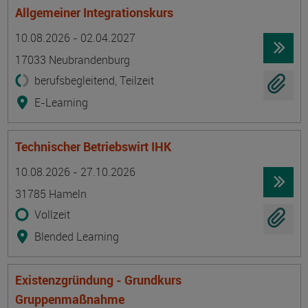
Allgemeiner Integrationskurs
Termin
Ort
Zeitmuster
Lehr- und Lernform
10.08.2026 - 02.04.2027
17033 Neubrandenburg
berufsbegleitend, Teilzeit
E-Learning
Technischer Betriebswirt IHK
Termin
Ort
Zeitmuster
Lehr- und Lernform
10.08.2026 - 27.10.2026
31785 Hameln
Vollzeit
Blended Learning
Existenzgründung - Grundkurs
Gruppenmaßnahme