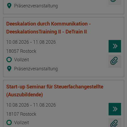
Präsenzveranstaltung
Deeskalation durch Kommunikation -
DeeskalationsTraining II - DeTrain II
Termin
Ort
Zeitmuster
Lehr- und Lernform
10.08.2026 - 11.08.2026
18057 Rostock
Vollzeit
Präsenzveranstaltung
Start-up Seminar für Steuerfachangestellte
(Auszubildende)
Termin
Ort
Zeitmuster
Lehr- und Lernform
10.08.2026 - 11.08.2026
18107 Rostock
Vollzeit