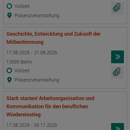
Vollzeit
Präsenzveranstaltung
Geschichte, Entwicklung und Zukunft der
Mitbestimmung
Termin
Ort
Zeitmuster
Lehr- und Lernform
17.08.2026 - 21.08.2026
13595 Berlin
Vollzeit
Präsenzveranstaltung
Stark starten! Arbeitsorganisation und
Kommunikation für den beruflichen
Wiedereinstieg
Termin
Ort
Zeitmuster
Lehr- und Lernform
17.08.2026 - 06.11.2026