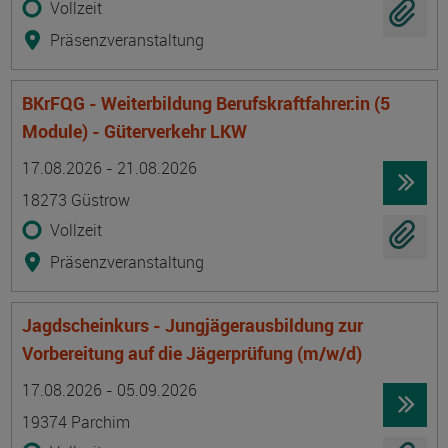
Vollzeit
Präsenzveranstaltung
BKrFQG - Weiterbildung Berufskraftfahrer:in (5
Module) - Güterverkehr LKW
Termin
Ort
Zeitmuster
Lehr- und Lernform
17.08.2026 - 21.08.2026
18273 Güstrow
Vollzeit
Präsenzveranstaltung
Jagdscheinkurs - Jungjägerausbildung zur
Vorbereitung auf die Jägerprüfung (m/w/d)
Termin
Ort
Zeitmuster
Lehr- und Lernform
17.08.2026 - 05.09.2026
19374 Parchim