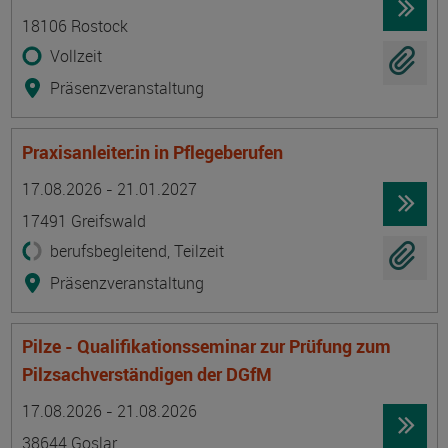
18106 Rostock
Vollzeit
Präsenzveranstaltung
Praxisanleiter:in in Pflegeberufen
Termin
Ort
Zeitmuster
Lehr- und Lernform
17.08.2026 - 21.01.2027
17491 Greifswald
berufsbegleitend, Teilzeit
Präsenzveranstaltung
Pilze - Qualifikationsseminar zur Prüfung zum
Pilzsachverständigen der DGfM
Termin
Ort
Zeitmuster
Lehr- und Lernform
17.08.2026 - 21.08.2026
38644 Goslar