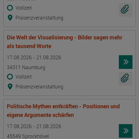
Vollzeit
Präsenzveranstaltung
Die Welt der Visualisierung - Bilder sagen mehr
als tausend Worte
Termin
Ort
Zeitmuster
Lehr- und Lernform
17.08.2026 - 21.08.2026
34311 Naumburg
Vollzeit
Präsenzveranstaltung
Politische Mythen entkräften - Positionen und
eigene Argumente schärfen
Termin
Ort
Zeitmuster
Lehr- und Lernform
17.08.2026 - 21.08.2026
45549 Sprockhövel