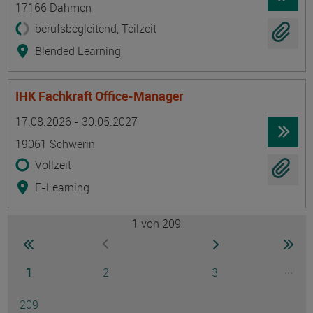
17166 Dahmen
berufsbegleitend, Teilzeit
Blended Learning
IHK Fachkraft Office-Manager
Termin
Ort
Zeitmuster
Lehr- und Lernform
17.08.2026 - 30.05.2027
19061 Schwerin
Vollzeit
E-Learning
1
von 209
Seite
zur ersten Seite wechseln
zur nächsten Seite
zur 
zur vorherigen Seite wechseln
Seite
Seite
Seite
...
1
2
3
Ausg
Seite
209