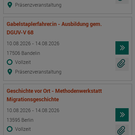
Präsenzveranstaltung
Gabelstaplerfahrer:in - Ausbildung gem.
DGUV-V 68
Termin
Ort
Zeitmuster
Lehr- und Lernform
10.08.2026 - 14.08.2026
17506 Bandelin
Vollzeit
Präsenzveranstaltung
Geschichte vor Ort - Methodenwerkstatt
Migrationsgeschichte
Termin
Ort
Zeitmuster
Lehr- und Lernform
10.08.2026 - 14.08.2026
13595 Berlin
Vollzeit