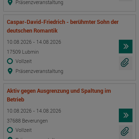
Präsenzveranstaltung
Caspar-David-Friedrich - berühmter Sohn der
deutschen Romantik
Termin
Ort
Zeitmuster
Lehr- und Lernform
10.08.2026 - 14.08.2026
17509 Lubmin
Vollzeit
Präsenzveranstaltung
Aktiv gegen Ausgrenzung und Spaltung im
Betrieb
Termin
Ort
Zeitmuster
Lehr- und Lernform
10.08.2026 - 14.08.2026
37688 Beverungen
Vollzeit