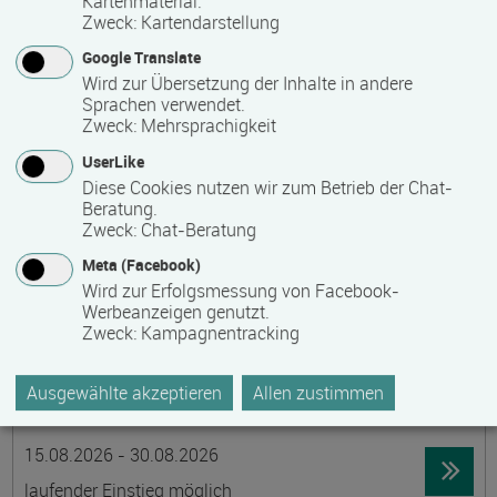
Kartenmaterial.
Zweck
:
Kartendarstellung
19395 Ganzlin OT Wangelin
Google Translate
Vollzeit
Wird zur Übersetzung der Inhalte in andere
Präsenzveranstaltung
Sprachen verwendet.
Zweck
:
Mehrsprachigkeit
UserLike
LID-Prüfung (Leben in Deutschland)
Diese Cookies nutzen wir zum Betrieb der Chat-
Termin
Ort
Zeitmuster
Lehr- und Lernform
Beratung.
14.08.2026
Zweck
:
Chat-Beratung
19055 Schwerin
Meta (Facebook)
berufsbegleitend, Teilzeit
Wird zur Erfolgsmessung von Facebook-
Werbeanzeigen genutzt.
Präsenzveranstaltung
Zweck
:
Kampagnentracking
Schwedisch für Anfänger:innen -
Ausgewählte akzeptieren
Allen zustimmen
wochenendintensiv - A1.1 mit Synne
Termin
Ort
Zeitmuster
Lehr- und Lernform
15.08.2026 - 30.08.2026
laufender Einstieg möglich