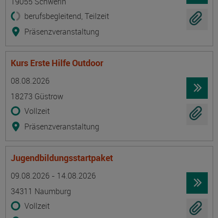
19055 Schwerin
berufsbegleitend, Teilzeit
Präsenzveranstaltung
Kurs Erste Hilfe Outdoor
Termin
Ort
Zeitmuster
Lehr- und Lernform
08.08.2026
18273 Güstrow
Vollzeit
Präsenzveranstaltung
Jugendbildungsstartpaket
Termin
Ort
Zeitmuster
Lehr- und Lernform
09.08.2026 - 14.08.2026
34311 Naumburg
Vollzeit