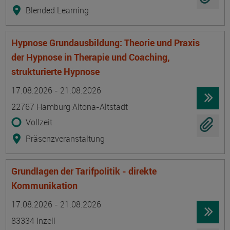
Blended Learning
Hypnose Grundausbildung: Theorie und Praxis
der Hypnose in Therapie und Coaching,
strukturierte Hypnose
Termin
Ort
Zeitmuster
Lehr- und Lernform
17.08.2026 - 21.08.2026
22767 Hamburg Altona-Altstadt
Vollzeit
Präsenzveranstaltung
Grundlagen der Tarifpolitik - direkte
Kommunikation
Termin
Ort
Zeitmuster
Lehr- und Lernform
17.08.2026 - 21.08.2026
83334 Inzell