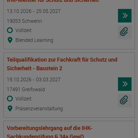
Termin
Ort
Zeitmuster
Lehr- und Lernform
13.10.2026 - 25.05.2027
19053 Schwerin
Vollzeit
Blended Learning
Teilqualifikation zur Fachkraft für Schutz und
Sicherheit - Baustein 2
Termin
Ort
Zeitmuster
Lehr- und Lernform
19.10.2026 - 03.03.2027
17491 Greifswald
Vollzeit
Präsenzveranstaltung
Vorbereitungslehrgang auf die IHK-
Sachkundeprüfung § 34a GewO