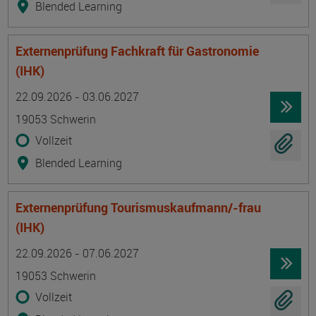
Blended Learning
Externenprüfung Fachkraft für Gastronomie
(IHK)
Termin
Ort
Zeitmuster
Lehr- und Lernform
22.09.2026 - 03.06.2027
19053 Schwerin
Vollzeit
Blended Learning
Externenprüfung Tourismuskaufmann/-frau
(IHK)
Termin
Ort
Zeitmuster
Lehr- und Lernform
22.09.2026 - 07.06.2027
19053 Schwerin
Vollzeit