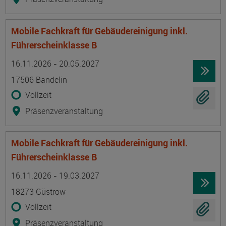
Mobile Fachkraft für Gebäudereinigung inkl.
Führerscheinklasse B
Termin
Ort
Zeitmuster
Lehr- und Lernform
16.11.2026 - 20.05.2027
17506 Bandelin
Vollzeit
Präsenzveranstaltung
Mobile Fachkraft für Gebäudereinigung inkl.
Führerscheinklasse B
Termin
Ort
Zeitmuster
Lehr- und Lernform
16.11.2026 - 19.03.2027
18273 Güstrow
Vollzeit
Präsenzveranstaltung