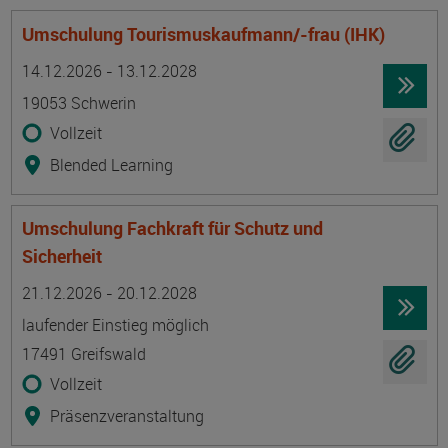
Umschulung Tourismuskaufmann/-frau (IHK)
Termin
Ort
Zeitmuster
Lehr- und Lernform
14.12.2026 - 13.12.2028
19053 Schwerin
Vollzeit
Blended Learning
Umschulung Fachkraft für Schutz und
Sicherheit
Termin
Ort
Zeitmuster
Lehr- und Lernform
21.12.2026 - 20.12.2028
laufender Einstieg möglich
17491 Greifswald
Vollzeit
Präsenzveranstaltung