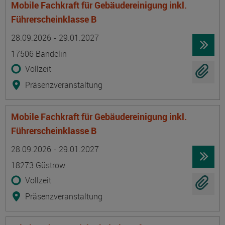
Mobile Fachkraft für Gebäudereinigung inkl.
Führerscheinklasse B
Termin
Ort
Zeitmuster
Lehr- und Lernform
28.09.2026 - 29.01.2027
17506 Bandelin
Vollzeit
Präsenzveranstaltung
Mobile Fachkraft für Gebäudereinigung inkl.
Führerscheinklasse B
Termin
Ort
Zeitmuster
Lehr- und Lernform
28.09.2026 - 29.01.2027
18273 Güstrow
Vollzeit
Präsenzveranstaltung