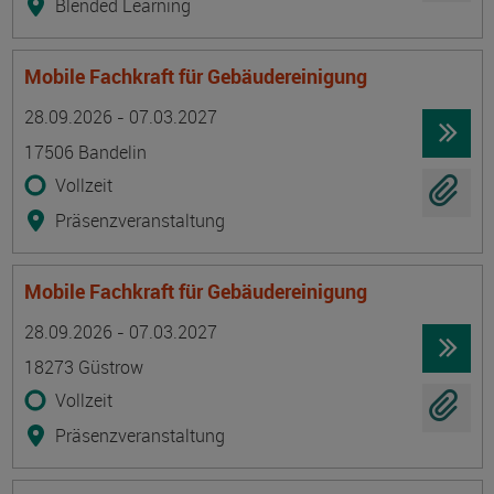
Blended Learning
Mobile Fachkraft für Gebäudereinigung
Termin
Ort
Zeitmuster
Lehr- und Lernform
28.09.2026 - 07.03.2027
17506 Bandelin
Vollzeit
Präsenzveranstaltung
Mobile Fachkraft für Gebäudereinigung
Termin
Ort
Zeitmuster
Lehr- und Lernform
28.09.2026 - 07.03.2027
18273 Güstrow
Vollzeit
Präsenzveranstaltung