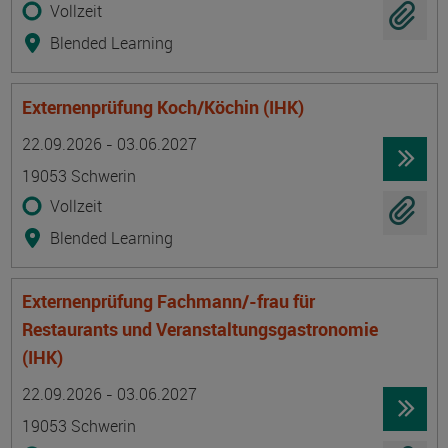
Vollzeit
Blended Learning
Externenprüfung Koch/Köchin (IHK)
Termin
Ort
Zeitmuster
Lehr- und Lernform
22.09.2026 - 03.06.2027
19053 Schwerin
Vollzeit
Blended Learning
Externenprüfung Fachmann/-frau für
Restaurants und Veranstaltungsgastronomie
(IHK)
Termin
Ort
Zeitmuster
Lehr- und Lernform
22.09.2026 - 03.06.2027
19053 Schwerin