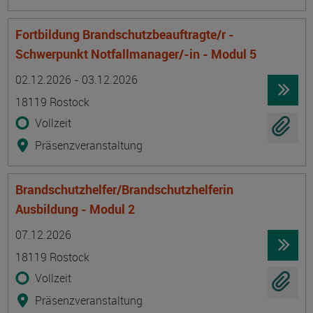
Fortbildung Brandschutzbeauftragte/r -
Schwerpunkt Notfallmanager/-in - Modul 5
Termin
Ort
Zeitmuster
Lehr- und Lernform
02.12.2026 - 03.12.2026
18119 Rostock
Vollzeit
Präsenzveranstaltung
Brandschutzhelfer/Brandschutzhelferin
Ausbildung - Modul 2
Termin
Ort
Zeitmuster
Lehr- und Lernform
07.12.2026
18119 Rostock
Vollzeit
Präsenzveranstaltung