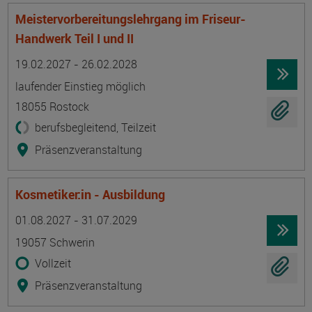
Meistervorbereitungslehrgang im Friseur-
Handwerk Teil I und II
Termin
Ort
Zeitmuster
Lehr- und Lernform
19.02.2027 - 26.02.2028
laufender Einstieg möglich
18055 Rostock
berufsbegleitend, Teilzeit
Präsenzveranstaltung
Kosmetiker:in - Ausbildung
Termin
Ort
Zeitmuster
Lehr- und Lernform
01.08.2027 - 31.07.2029
19057 Schwerin
Vollzeit
Präsenzveranstaltung