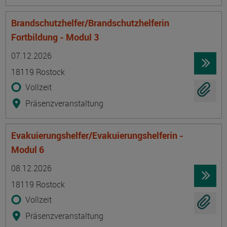
Brandschutzhelfer/Brandschutzhelferin
Fortbildung - Modul 3
Termin
Ort
Zeitmuster
Lehr- und Lernform
07.12.2026
18119 Rostock
Vollzeit
Präsenzveranstaltung
Evakuierungshelfer/Evakuierungshelferin -
Modul 6
Termin
Ort
Zeitmuster
Lehr- und Lernform
08.12.2026
18119 Rostock
Vollzeit
Präsenzveranstaltung