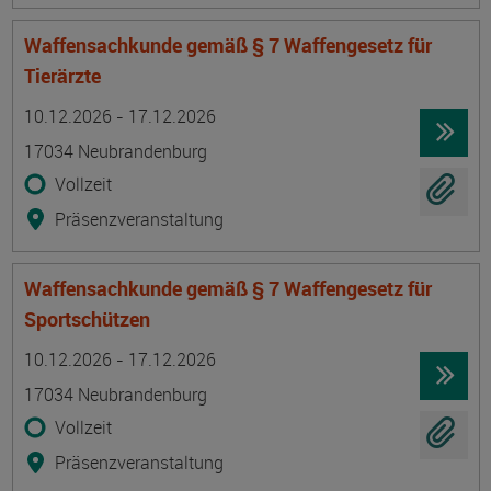
Waffensachkunde gemäß § 7 Waffengesetz für
Tierärzte
Termin
Ort
Zeitmuster
Lehr- und Lernform
10.12.2026 - 17.12.2026
17034 Neubrandenburg
Vollzeit
Präsenzveranstaltung
Waffensachkunde gemäß § 7 Waffengesetz für
Sportschützen
Termin
Ort
Zeitmuster
Lehr- und Lernform
10.12.2026 - 17.12.2026
17034 Neubrandenburg
Vollzeit
Präsenzveranstaltung