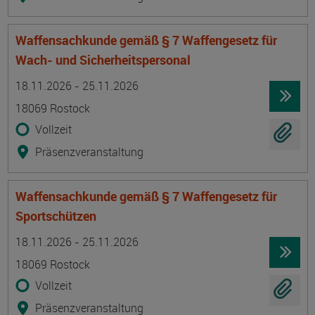
Waffensachkunde gemäß § 7 Waffengesetz für
Wach- und Sicherheitspersonal
Termin
Ort
Zeitmuster
Lehr- und Lernform
18.11.2026 - 25.11.2026
18069 Rostock
Vollzeit
Präsenzveranstaltung
Waffensachkunde gemäß § 7 Waffengesetz für
Sportschützen
Termin
Ort
Zeitmuster
Lehr- und Lernform
18.11.2026 - 25.11.2026
18069 Rostock
Vollzeit
Präsenzveranstaltung