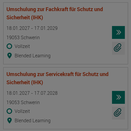
Umschulung zur Fachkraft für Schutz und
Sicherheit (IHK)
Termin
Ort
Zeitmuster
Lehr- und Lernform
18.01.2027 - 17.01.2029
19053 Schwerin
Vollzeit
Blended Learning
Umschulung zur Servicekraft für Schutz und
Sicherheit (IHK)
Termin
Ort
Zeitmuster
Lehr- und Lernform
18.01.2027 - 17.07.2028
19053 Schwerin
Vollzeit
Blended Learning