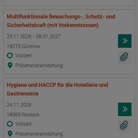
Multifunktionale Bewachungs-, Schutz- und
Sicherheitskraft (mit Vorkenntnissen)
Termin
Ort
Zeitmuster
Lehr- und Lernform
23.11.2026 - 08.01.2027
18273 Güstrow
Vollzeit
Präsenzveranstaltung
Hygiene und HACCP für die Hotellerie und
Gastronomie
Termin
Ort
Zeitmuster
Lehr- und Lernform
24.11.2026
18069 Rostock
Vollzeit
Präsenzveranstaltung