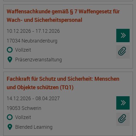
Waffensachkunde gemäß § 7 Waffengesetz für
Wach- und Sicherheitspersonal
Termin
Ort
Zeitmuster
Lehr- und Lernform
10.12.2026 - 17.12.2026
17034 Neubrandenburg
Vollzeit
Präsenzveranstaltung
Fachkraft für Schutz und Sicherheit: Menschen
und Objekte schützen (TQ1)
Termin
Ort
Zeitmuster
Lehr- und Lernform
14.12.2026 - 08.04.2027
19053 Schwerin
Vollzeit
Blended Learning