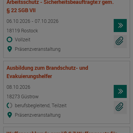
Arbeitsschutz - Sicherheitsbeauftragte:r gem.
§ 22 SGB VII
Termin
Ort
Zeitmuster
Lehr- und Lernform
06.10.2026 - 07.10.2026
18119 Rostock
Vollzeit
Präsenzveranstaltung
Ausbildung zum Brandschutz- und
Evakuierungshelfer
Termin
Ort
Zeitmuster
Lehr- und Lernform
08.10.2026
18273 Güstrow
berufsbegleitend, Teilzeit
Präsenzveranstaltung