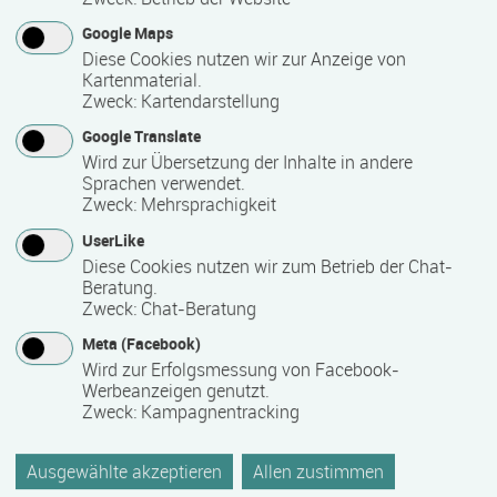
Termin
Ort
Zeitmuster
Lehr- und Lernform
02.11.2026 - 12.11.2026
Google Maps
Diese Cookies nutzen wir zur Anzeige von
18119 Rostock
Kartenmaterial.
Vollzeit
Zweck
:
Kartendarstellung
Präsenzveranstaltung
Google Translate
Wird zur Übersetzung der Inhalte in andere
Sprachen verwendet.
Teilqualifikation im Gastgewerbe
Zweck
:
Mehrsprachigkeit
Termin
Ort
Zeitmuster
Lehr- und Lernform
UserLike
02.11.2026 - 30.04.2027
Diese Cookies nutzen wir zum Betrieb der Chat-
17192 Waren
Beratung.
Zweck
:
Chat-Beratung
Vollzeit
Meta (Facebook)
Präsenzveranstaltung
Wird zur Erfolgsmessung von Facebook-
Werbeanzeigen genutzt.
Zweck
:
Kampagnentracking
Ayurveda Marma Massage Ausbildung
Termin
Ort
Zeitmuster
Lehr- und Lernform
03.11.2026 - 08.11.2026
Ausgewählte akzeptieren
Allen zustimmen
19055 Schwerin