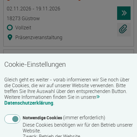
Termin
Ort
Zeitmuster
Lehr- und Lernform
02.11.2026 - 19.11.2026
18273 Güstrow
Vollzeit
Präsenzveranstaltung
Multifunktionale Bewachungs-, Schutz- und
Cookie-Einstellungen
Sicherheitskraft (ohne Vorkenntnisse)
Termin
Ort
Zeitmuster
Lehr- und Lernform
02.11.2026 - 15.12.2026
Gleich geht es weiter - vorab informieren wir Sie noch über
die Cookies, die wir auf unserer Website verwenden. Bitte
18273 Güstrow
treffen Sie Ihre Auswahl über den entsprechenden Button.
Vollzeit
Weitere Informationen finden Sie in unserer
Datenschutzerklärung
.
Präsenzveranstaltung
(immer erforderlich)
Notwendige Cookies
Brandschutzbeauftragte/Brandschutzbeauftragter
Diese Cookies benötigen wir für den Betrieb unserer
Website.
Ausbildung - Modul 4
Zweck
:
Betrieb der Website