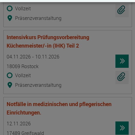
Vollzeit
Präsenzveranstaltung
Intensivkurs Prüfungsvorbereitung
Küchenmeister/-in (IHK) Teil 2
Termin
Ort
Zeitmuster
Lehr- und Lernform
04.11.2026 - 10.11.2026
18069 Rostock
Vollzeit
Präsenzveranstaltung
Notfälle in medizinischen und pflegerischen
Einrichtungen.
Termin
Ort
Zeitmuster
Lehr- und Lernform
12.11.2026
17489 Greifswald