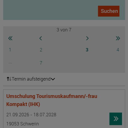
Suchen
3
von 7
Seite
zur ersten Seite wechseln
zur vorherigen Seite wechseln
zur nächsten Seite
zur 
Seite
Seite
Seite
Seite
1
2
3
4
...
Seite
7
Ausgeblendete Seiten 5 bis 6
Termin aufsteigend
Umschulung Tourismuskaufmann/-frau
Kompakt (IHK)
Termin
Ort
Zeitmuster
Lehr- und Lernform
21.09.2026 - 18.07.2028
19053 Schwerin