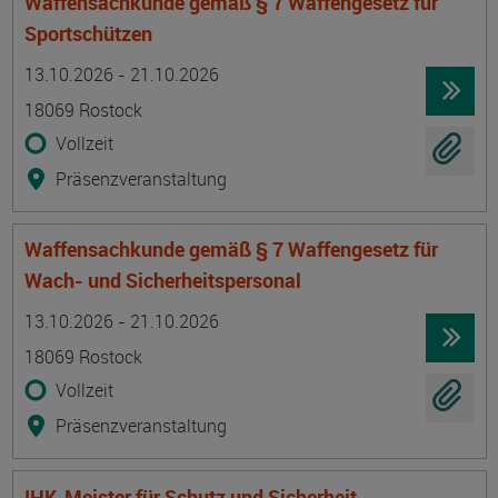
Waffensachkunde gemäß § 7 Waffengesetz für
Sportschützen
Termin
Ort
Zeitmuster
Lehr- und Lernform
13.10.2026 - 21.10.2026
18069 Rostock
Vollzeit
Präsenzveranstaltung
Waffensachkunde gemäß § 7 Waffengesetz für
Wach- und Sicherheitspersonal
Termin
Ort
Zeitmuster
Lehr- und Lernform
13.10.2026 - 21.10.2026
18069 Rostock
Vollzeit
Präsenzveranstaltung
IHK-Meister für Schutz und Sicherheit