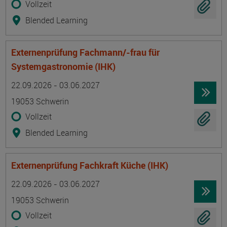
Vollzeit
Blended Learning
Externenprüfung Fachmann/-frau für
Systemgastronomie (IHK)
Termin
Ort
Zeitmuster
Lehr- und Lernform
22.09.2026 - 03.06.2027
19053 Schwerin
Vollzeit
Blended Learning
Externenprüfung Fachkraft Küche (IHK)
Termin
Ort
Zeitmuster
Lehr- und Lernform
22.09.2026 - 03.06.2027
19053 Schwerin
Vollzeit