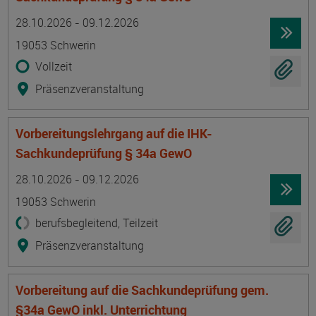
Termin
Ort
Zeitmuster
Lehr- und Lernform
28.10.2026 - 09.12.2026
19053 Schwerin
Vollzeit
Präsenzveranstaltung
Vorbereitungslehrgang auf die IHK-
Sachkundeprüfung § 34a GewO
Termin
Ort
Zeitmuster
Lehr- und Lernform
28.10.2026 - 09.12.2026
19053 Schwerin
berufsbegleitend, Teilzeit
Präsenzveranstaltung
Vorbereitung auf die Sachkundeprüfung gem.
§34a GewO inkl. Unterrichtung