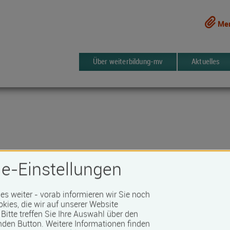
Mer
Über weiterbildung-mv
Aktuelles
zentrum Rostock GmbH
e-Einstellungen
 es weiter - vorab informieren wir Sie noch
257 Kurse
ken
okies, die wir auf unserer Website
Bitte treffen Sie Ihre Auswahl über den
nden Button.
Weitere Informationen finden