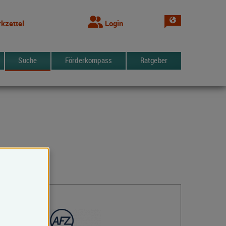
Sprache wechsel
kzettel
Login
Suche
Förderkompass
Ratgeber
Kontakt