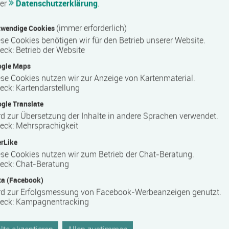
rer
Datenschutzerklärung
.
bildungs­förderungs­gesetz Mecklenburg-Vorpommern
(immer erforderlich)
wendige Cookies
ystem
se Cookies benötigen wir für den Betrieb unserer Website.
eck
:
Betrieb der Website
ogle Maps
se Cookies nutzen wir zur Anzeige von Kartenmaterial.
eck
:
Kartendarstellung
ters
gle Translate
, ist ein modernes Bildungszentrum für Aus-, Fort- und
d zur Übersetzung der Inhalte in andere Sprachen verwendet.
eck
:
Mehrsprachigkeit
mm regional, national und international ausgerichtet. Als
tnern innovative Produkte und Standards.
rLike
nd unser Schlüssel zum Erfolg.
se Cookies nutzen wir zum Betrieb der Chat-Beratung.
eck
:
Chat-Beratung
 die eigene berufliche Zukunft selbst zu gestalten: Neben der
g, Ausbildung im seemännischen, technischen oder
a (Facebook)
dungsangebote, bis hin zum Bachelor- und Master-Niveau.
rd zur Erfolgsmessung von Facebook-Werbeanzeigen genutzt.
eck
:
Kampagnentracking
erkstätten bieten eine fortschrittliche und praxisorientierte
ielle Werkstätten für Metall- und Elektrotechnik, SPS,