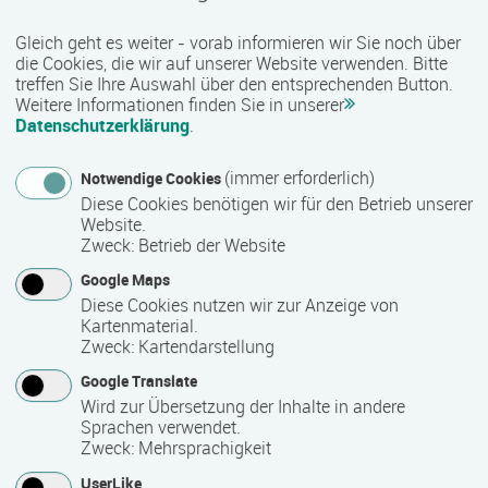
sozialen Bereich werden unter anderem kaufmännische,
Gleich geht es weiter - vorab informieren wir Sie noch über
technische, gewerblich-handwerkliche sowie IT-bezogene
die Cookies, die wir auf unserer Website verwenden. Bitte
Qualifizierungen angeboten. Je nach Maßnahme besteht
treffen Sie Ihre Auswahl über den entsprechenden Button.
zudem die Möglichkeit, anerkannte Zusatzqualifikationen
Weitere Informationen finden Sie in unserer
und Zertifikate zu erwerben, die den beruflichen Werdegang
Datenschutzerklärung
.
unterstützen können.
(immer erforderlich)
Notwendige Cookies
Qualität und Besonderheiten:
Diese Cookies benötigen wir für den Betrieb unserer
Website.
Als zertifizierter Bildungsträger erfüllt COMCAVE die
Zweck
:
Betrieb der Website
Qualitätsanforderungen für die Förderung von
Google Maps
Weiterbildungsmaßnahmen durch öffentliche Kostenträger
Diese Cookies nutzen wir zur Anzeige von
wie die Agentur für Arbeit oder Jobcenter. Viele Angebote
Kartenmaterial.
sind nach der AZAV (Akkreditierungs- und
Zweck
:
Kartendarstellung
Zulassungsverordnung Arbeitsförderung) zugelassen und
Google Translate
damit förderfähig. Mit einem vielfältigen Bildungsangebot,
Wird zur Übersetzung der Inhalte in andere
praxisnahen Inhalten und einer bundesweiten Präsenz
Sprachen verwendet.
unterstützt COMCAVE Menschen bei ihrer beruflichen
Zweck
:
Mehrsprachigkeit
Qualifizierung und Weiterbildung.
UserLike