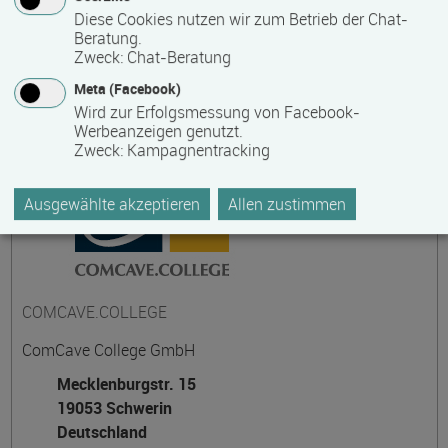
Diese Cookies nutzen wir zum Betrieb der Chat-
Beratung.
Zweck
:
Chat-Beratung
Kontakt
Meta (Facebook)
Wird zur Erfolgsmessung von Facebook-
Werbeanzeigen genutzt.
Zweck
:
Kampagnentracking
Ausgewählte akzeptieren
Allen zustimmen
COMCAVE.COLLEGE
ComCave College GmbH
Mecklenburgstr. 15
19053 Schwerin
Deutschland