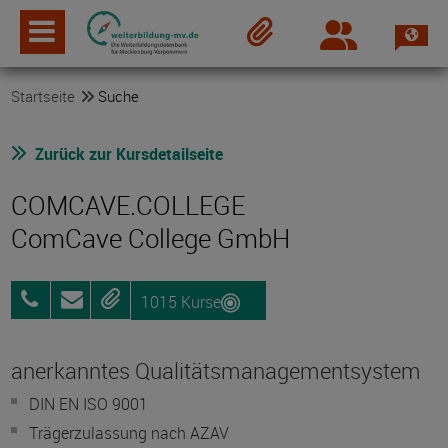
Spra
Login
Merkzettel
Startseite
Suche
Zurück zur Kursdetailseite
COMCAVE.COLLEGE
ComCave College GmbH
1015 Kurse
0800
Anfragen
Merken
25072012
anerkanntes Qualitätsmanagementsystem
DIN EN ISO 9001
Trägerzulassung nach AZAV