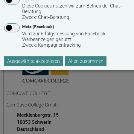
Diese Cookies nutzen wir zum Betrieb der Chat-
Beratung.
Zweck
:
Chat-Beratung
Kontakt
Meta (Facebook)
Wird zur Erfolgsmessung von Facebook-
Werbeanzeigen genutzt.
Zweck
:
Kampagnentracking
Ausgewählte akzeptieren
Allen zustimmen
COMCAVE.COLLEGE
ComCave College GmbH
Mecklenburgstr. 15
19053 Schwerin
Deutschland