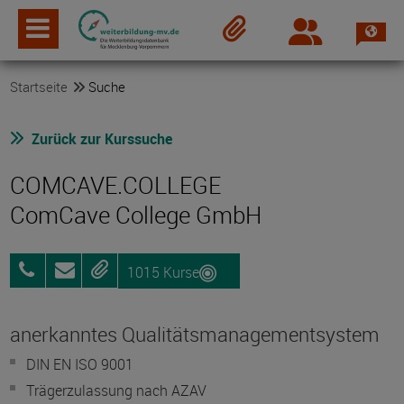
Spra
Login
Merkzettel
Startseite
Suche
Zurück zur Kurssuche
COMCAVE.COLLEGE
ComCave College GmbH
1015 Kurse
0800
Anfragen
Merken
25072012
anerkanntes Qualitätsmanagementsystem
DIN EN ISO 9001
Trägerzulassung nach AZAV