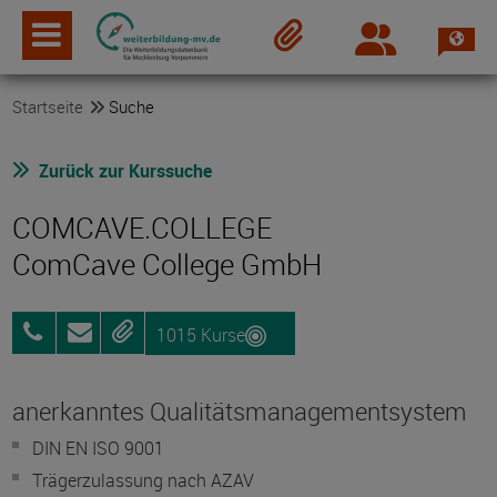
Spra
Login
Merkzettel
Startseite
Suche
Zurück zur Kurssuche
COMCAVE.COLLEGE
ComCave College GmbH
1015 Kurse
0800
Anfragen
Merken
25072012
anerkanntes Qualitätsmanagementsystem
DIN EN ISO 9001
Trägerzulassung nach AZAV