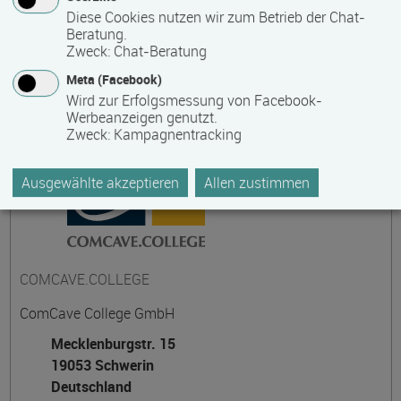
Diese Cookies nutzen wir zum Betrieb der Chat-
Beratung.
Zweck
:
Chat-Beratung
Kontakt
Meta (Facebook)
Wird zur Erfolgsmessung von Facebook-
Werbeanzeigen genutzt.
Zweck
:
Kampagnentracking
Ausgewählte akzeptieren
Allen zustimmen
COMCAVE.COLLEGE
ComCave College GmbH
Mecklenburgstr. 15
19053 Schwerin
Deutschland