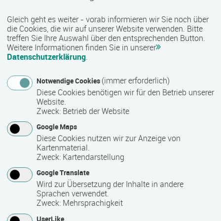
sozialen Bereich werden unter anderem kaufmännische,
Gleich geht es weiter - vorab informieren wir Sie noch über
technische, gewerblich-handwerkliche sowie IT-bezogene
die Cookies, die wir auf unserer Website verwenden. Bitte
Qualifizierungen angeboten. Je nach Maßnahme besteht
treffen Sie Ihre Auswahl über den entsprechenden Button.
zudem die Möglichkeit, anerkannte Zusatzqualifikationen
Weitere Informationen finden Sie in unserer
und Zertifikate zu erwerben, die den beruflichen Werdegang
Datenschutzerklärung
.
unterstützen können.
(immer erforderlich)
Notwendige Cookies
Qualität und Besonderheiten:
Diese Cookies benötigen wir für den Betrieb unserer
Website.
Als zertifizierter Bildungsträger erfüllt COMCAVE die
Zweck
:
Betrieb der Website
Qualitätsanforderungen für die Förderung von
Google Maps
Weiterbildungsmaßnahmen durch öffentliche Kostenträger
Diese Cookies nutzen wir zur Anzeige von
wie die Agentur für Arbeit oder Jobcenter. Viele Angebote
Kartenmaterial.
sind nach der AZAV (Akkreditierungs- und
Zweck
:
Kartendarstellung
Zulassungsverordnung Arbeitsförderung) zugelassen und
Google Translate
damit förderfähig. Mit einem vielfältigen Bildungsangebot,
Wird zur Übersetzung der Inhalte in andere
praxisnahen Inhalten und einer bundesweiten Präsenz
Sprachen verwendet.
unterstützt COMCAVE Menschen bei ihrer beruflichen
Zweck
:
Mehrsprachigkeit
Qualifizierung und Weiterbildung.
UserLike