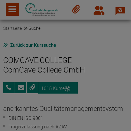
Spra
Login
Merkzettel
Startseite
Suche
Zurück zur Kurssuche
COMCAVE.COLLEGE
ComCave College GmbH
1015 Kurse
0800
Anfragen
Merken
25072012
anerkanntes Qualitätsmanagementsystem
DIN EN ISO 9001
Trägerzulassung nach AZAV