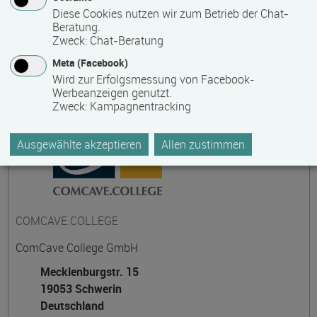
Diese Cookies nutzen wir zum Betrieb der Chat-
Beratung.
Zweck
:
Chat-Beratung
Kontakt
Meta (Facebook)
Wird zur Erfolgsmessung von Facebook-
Werbeanzeigen genutzt.
Zweck
:
Kampagnentracking
Ausgewählte akzeptieren
Allen zustimmen
COMCAVE.COLLEGE
ComCave College GmbH
Mecklenburgstr. 15
19053 Schwerin
Deutschland