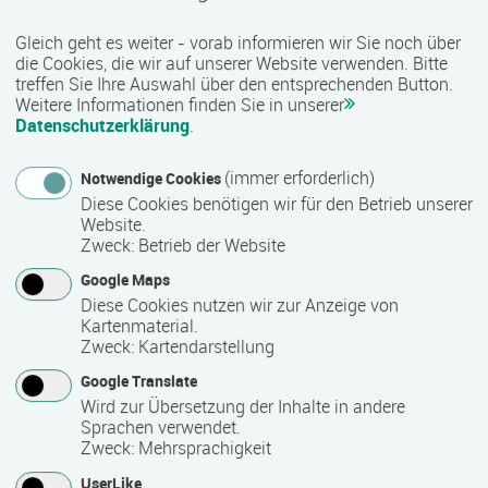
sozialen Bereich werden unter anderem kaufmännische,
Gleich geht es weiter - vorab informieren wir Sie noch über
technische, gewerblich-handwerkliche sowie IT-bezogene
die Cookies, die wir auf unserer Website verwenden. Bitte
Qualifizierungen angeboten. Je nach Maßnahme besteht
treffen Sie Ihre Auswahl über den entsprechenden Button.
zudem die Möglichkeit, anerkannte Zusatzqualifikationen
Weitere Informationen finden Sie in unserer
und Zertifikate zu erwerben, die den beruflichen Werdegang
Datenschutzerklärung
.
unterstützen können.
(immer erforderlich)
Notwendige Cookies
Qualität und Besonderheiten:
Diese Cookies benötigen wir für den Betrieb unserer
Website.
Als zertifizierter Bildungsträger erfüllt COMCAVE die
Zweck
:
Betrieb der Website
Qualitätsanforderungen für die Förderung von
Google Maps
Weiterbildungsmaßnahmen durch öffentliche Kostenträger
Diese Cookies nutzen wir zur Anzeige von
wie die Agentur für Arbeit oder Jobcenter. Viele Angebote
Kartenmaterial.
sind nach der AZAV (Akkreditierungs- und
Zweck
:
Kartendarstellung
Zulassungsverordnung Arbeitsförderung) zugelassen und
Google Translate
damit förderfähig. Mit einem vielfältigen Bildungsangebot,
Wird zur Übersetzung der Inhalte in andere
praxisnahen Inhalten und einer bundesweiten Präsenz
Sprachen verwendet.
unterstützt COMCAVE Menschen bei ihrer beruflichen
Zweck
:
Mehrsprachigkeit
Qualifizierung und Weiterbildung.
UserLike