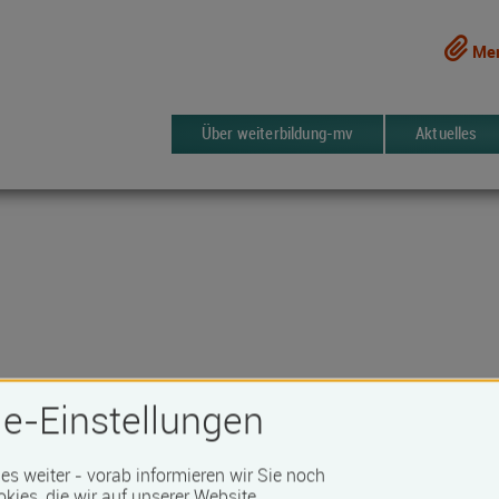
Mer
Über weiterbildung-mv
Aktuelles
e-Einstellungen
 es weiter - vorab informieren wir Sie noch
1015 Kurse
erken
okies, die wir auf unserer Website