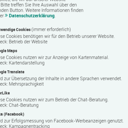
Bitte treffen Sie Ihre Auswahl über den
nden Button.
Weitere Informationen finden
ystem
rer
Datenschutzerklärung
.
(immer erforderlich)
wendige Cookies
se Cookies benötigen wir für den Betrieb unserer Website.
eck
:
Betrieb der Website
ters
ogle Maps
se Cookies nutzen wir zur Anzeige von Kartenmaterial.
eck
:
Kartendarstellung
n Deutschland, der sich auf berufliche Weiterbildung und
gle Translate
erstützt das Unternehmen Arbeitssuchende und Berufstätige
d zur Übersetzung der Inhalte in andere Sprachen verwendet.
r beruflichen Neuorientierung. COMCAVE ist bundesweit an
eck
:
Mehrsprachigkeit
snahe Inhalte, um die Teilnehmenden optimal auf die
rLike
iten.
se Cookies nutzen wir zum Betrieb der Chat-Beratung.
eck
:
Chat-Beratung
a (Facebook)
ngen in zahlreichen Berufsfeldern und richtet sich an
rd zur Erfolgsmessung von Facebook-Werbeanzeigen genutzt.
im sozialen Bereich werden unter anderem kaufmännische,
eck
:
Kampagnentracking