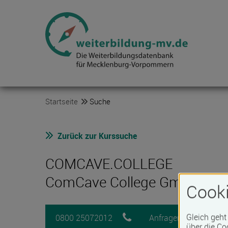
Startseite
Suche
Zurück zur Kurssuche
COMCAVE.COLLEGE
ComCave College GmbH
Cooki
Gleich geht
0800 25072012
Anfragen
M
über die Co