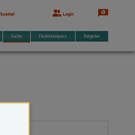
Sprache wechsel
kzettel
Login
Suche
Förderkompass
Ratgeber
Kontakt