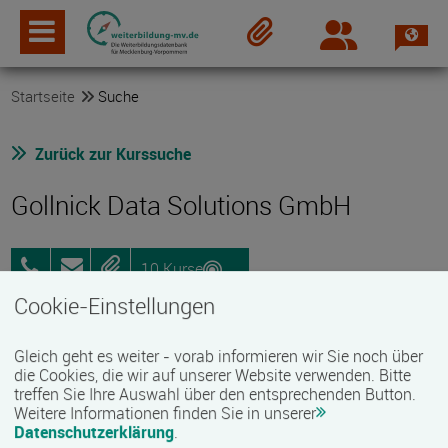
Spra
Login
Merkzettel
Startseite
Suche
Zurück zur Kurssuche
Gollnick Data Solutions GmbH
10 Kurse
0178
Anfragen
Merken
6063036
Cookie-Einstellungen
anerkanntes Qualitätsmanagementsystem
Gleich geht es weiter - vorab informieren wir Sie noch über
Trägerzulassung nach AZAV
die Cookies, die wir auf unserer Website verwenden. Bitte
treffen Sie Ihre Auswahl über den entsprechenden Button.
Weitere Informationen finden Sie in unserer
Kurzbeschreibung des Bildungsanbieters
Datenschutzerklärung
.