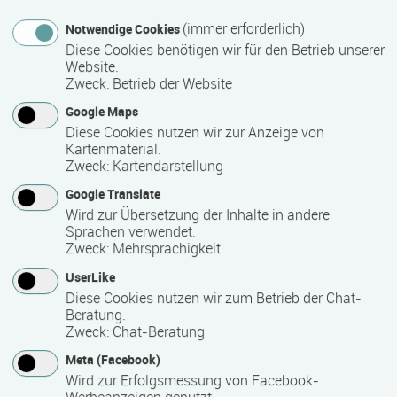
Meine Firma bietet Online und Vor-Ort Trainings im Bereich
(immer erforderlich)
Notwendige Cookies
Programmierung an, vor allem künstliche Intelligenz.
Diese Cookies benötigen wir für den Betrieb unserer
Website.
Zweck
:
Betrieb der Website
Kontakt
Google Maps
Diese Cookies nutzen wir zur Anzeige von
Gollnick Data Solutions UG
Kartenmaterial.
Zweck
:
Kartendarstellung
Redderblock 28
22145 Hamburg
Google Translate
Deutschland
Wird zur Übersetzung der Inhalte in andere
Sprachen verwendet.
0178 6063036
Zweck
:
Mehrsprachigkeit
info(at)gollnickdata.de
UserLike
Diese Cookies nutzen wir zum Betrieb der Chat-
Kontaktformular
Beratung.
Zweck
:
Chat-Beratung
https://gollnickdata.de/
Meta (Facebook)
Wird zur Erfolgsmessung von Facebook-
Werbeanzeigen genutzt.