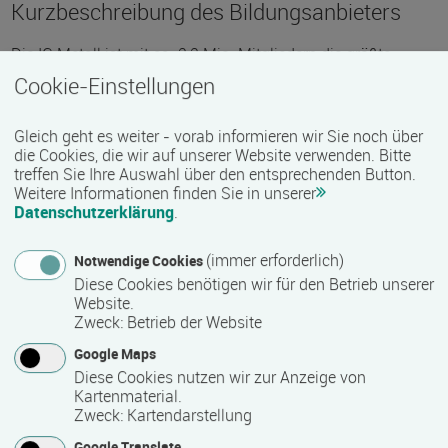
Kurzbeschreibung des Bildungsanbieters
Die IG Metall ist mit ca. 2,2 Mio. Mitgliedern die größte
Gewerkschaft in Europa. Sie schließt Tarifverträge
Cookie-Einstellungen
insbesondere für die Beschäftigten in der Metall- und
Elektroindustrie, der Eisen- und Stahl erzeugende Industrie
Gleich geht es weiter - vorab informieren wir Sie noch über
und im Metallhandwerk sowie für die Textil- und
die Cookies, die wir auf unserer Website verwenden. Bitte
treffen Sie Ihre Auswahl über den entsprechenden Button.
Bekleidungswirtschaft und für die Holz- und
Weitere Informationen finden Sie in unserer
Kunststoffverarbeitung. Die IG Metall bietet für die Mitglieder
Datenschutzerklärung
.
der betrieblichen Interessenvertretungen sowie für
interessierte Beschäftigte ein umfangreiches
(immer erforderlich)
Notwendige Cookies
Seminarprogramm zur politischen, beruflichen und
Diese Cookies benötigen wir für den Betrieb unserer
persönlichen Weiterbildung sowie zur Qualifizierung für das
Website.
Ehrenamt an. Die Bildungsangebote der IG Metall sind
Zweck
:
Betrieb der Website
methodisch und didaktisch vielfältig, sie fördern individuelle
Google Maps
und gemeinsame Entwicklungs- und
Diese Cookies nutzen wir zur Anzeige von
Gestaltungsfähigkeiten.
Kartenmaterial.
Zweck
:
Kartendarstellung
Google Translate