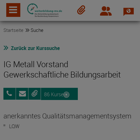
Spra
Login
Merkzettel
Startseite
Suche
Zurück zur Kurssuche
IG Metall Vorstand
Gewerkschaftliche Bildungsarbeit
86 Kurse
069
Anfragen
Merken
6693
2388
anerkanntes Qualitätsmanagementsystem
LQW