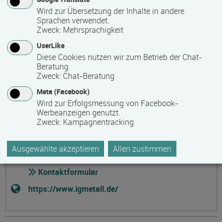
Kontakt
Wird zur Übersetzung der Inhalte in andere
Sprachen verwendet.
IG Metall Vorstand
Zweck
:
Mehrsprachigkeit
UserLike
Gewerkschaftliche Bildungsarbeit
Diese Cookies nutzen wir zum Betrieb der Chat-
Wilhelm-Leuschner-Straße 79
Beratung.
60329 Frankfurt am Main
Zweck
:
Chat-Beratung
Deutschland
Meta (Facebook)
Wird zur Erfolgsmessung von Facebook-
barrierefreier Zugang
Werbeanzeigen genutzt.
069 6693 2388
Zweck
:
Kampagnentracking
069 6693 2467
Ausgewählte akzeptieren
Allen zustimmen
sandra.arnold(at)igmetall.de
Kontaktformular
https://www.igmetall.de/