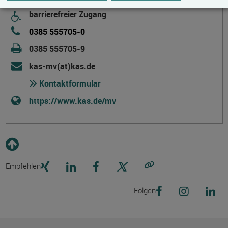
barrierefreier Zugang
0385 555705-0
0385 555705-9
kas-mv(at)kas.de
Kontaktformular
https://www.kas.de/mv
Empfehlen
Link kopieren
Folgen