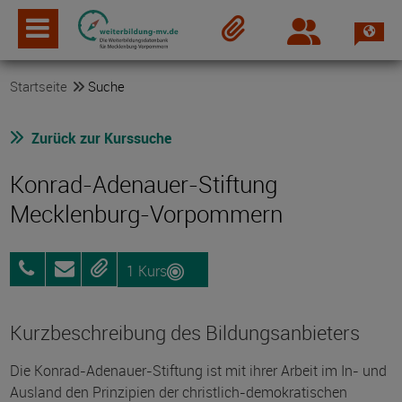
Spra
Login
Merkzettel
Startseite
Suche
Zurück zur Kurssuche
Konrad-Adenauer-Stiftung
Mecklenburg-Vorpommern
1 Kurs
0385
Anfragen
Merken
555705-
0
Kurzbeschreibung des Bildungsanbieters
Die Konrad-Adenauer-Stiftung ist mit ihrer Arbeit im In- und
Ausland den Prinzipien der christlich-demokratischen