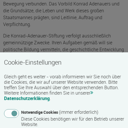
Bewegung verbunden. Das Vorbild Konrad Adenauers und
die Grundsätze, die Leben und Werk dieses großen
Staatsmannes prägten, sind Leitlinie, Auftrag und
Verpflichtung.
Die Konrad-Adenauer-Stiftung verfolgt ausschließlich
gemeinnützige Zwecke. Ihren Aufgaben gemäß will sie
politische Bildung vermitteln, die geschichtliche Entwicklung
der christlich-demokratischen Bewegung erforschen und
Cookie-Einstellungen
dokumentieren, durch Forschung und Beratung
wissenschaftliche Grundlagen für politisches Handeln
Gleich geht es weiter - vorab informieren wir Sie noch über
erarbeiten, die europäische Einigung unterstützen, die
die Cookies, die wir auf unserer Website verwenden. Bitte
internationale Verständigung durch Informationen und
treffen Sie Ihre Auswahl über den entsprechenden Button.
Begegnungen pflegen sowie mit entwicklungspolitischen
Weitere Informationen finden Sie in unserer
Projekten und Programmen Hilfe leisten, politisch Verfolgten
Datenschutzerklärung
.
Demokraten ideelle und materielle Hilfe gewähren, die
wissenschaftliche Aus- und Fortbildung begabter junger
(immer erforderlich)
Notwendige Cookies
Menschen unterstützen sowie Kunst und Kultur fördern.
Diese Cookies benötigen wir für den Betrieb unserer
Website.