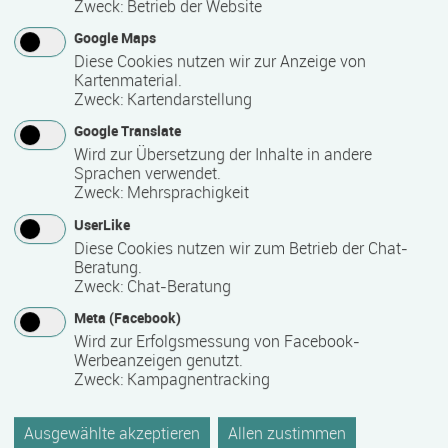
Das Bildungsforum Mecklenburg-Vorpommern der Konrad-
Zweck
:
Betrieb der Website
Adenauer-Stiftung bietet Seminare, Tages- und
Google Maps
Abendveranstaltungen, Gesprächsrunden, Kolloquien und
Diese Cookies nutzen wir zur Anzeige von
Foren an. Vorliegende Veranstaltungsprogramme bilden
Kartenmaterial.
Zweck
:
Kartendarstellung
einen Ausschnitt unserer Aktivitäten ab. Sehr gerne arbeiten
wir auch mit Partnern zusammen und führen auf Anfrage
Google Translate
Veranstaltungen bei Ihnen "vor Ort" durch.
Wird zur Übersetzung der Inhalte in andere
Sprachen verwendet.
Zweck
:
Mehrsprachigkeit
UserLike
Kontakt
Diese Cookies nutzen wir zum Betrieb der Chat-
Beratung.
Zweck
:
Chat-Beratung
Meta (Facebook)
Wird zur Erfolgsmessung von Facebook-
Werbeanzeigen genutzt.
Konrad-Adenauer-Stiftung Mecklenburg-Vorpommern
Zweck
:
Kampagnentracking
Amtstraße 29 b
19055 Schwerin
Ausgewählte akzeptieren
Allen zustimmen
Deutschland