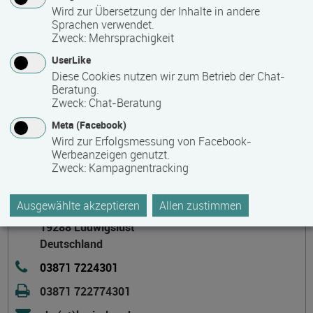
Nachholen von Schulabschlüssen
Wird zur Übersetzung der Inhalte in andere
Sprachen verwendet.
Zweck
:
Mehrsprachigkeit
Wir waren, sind und bleiben Ihr Bildungszentrum im Kreis!
UserLike
Diese Cookies nutzen wir zum Betrieb der Chat-
Beratung.
Kontakt
Zweck
:
Chat-Beratung
Meta (Facebook)
Wird zur Erfolgsmessung von Facebook-
Werbeanzeigen genutzt.
Zweck
:
Kampagnentracking
Kreisvolkshochschule Ludwigslust-Parchim
Ausgewählte akzeptieren
Allen zustimmen
Garnisonsstraße 7
19288 Ludwigslust
Deutschland
03871 7224301
03871 722774301