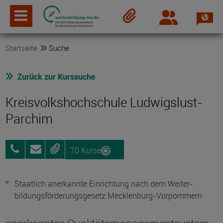
Spra
Login
Merkzettel
Startseite
Suche
Zurück zur Kurssuche
Kreisvolkshochschule Ludwigslust-
Parchim
70 Kurse
03871
Anfragen
Merken
7224301
Staatlich anerkannte Einrichtung nach dem Weiter­
bildungs­förderungs­gesetz Mecklenburg-Vorpommern