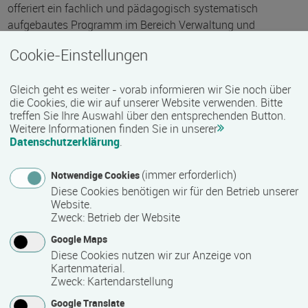
offeriert ein fachlich und pädagogisch systematisch
aufgebautes Programm im Bereich Verwaltung und
kaufmännische Praxis.
Cookie-Einstellungen
Ausdifferenziert nach speziellen Fertigkeiten geht es in den
Kursen zur Bürowirtschaft, Schreibtechnik, kaufmännischen
Gleich geht es weiter - vorab informieren wir Sie noch über
Anwendung, Textverarbeitung, Tabellenkalkulation,
die Cookies, die wir auf unserer Website verwenden. Bitte
treffen Sie Ihre Auswahl über den entsprechenden Button.
Finanzbuchhaltung oder Datenbankverwaltung um
Weitere Informationen finden Sie in unserer
ausdrücklich anwendungsbezogenes Wissen, das direkt
Datenschutzerklärung
.
berufsbezogen ist.
(immer erforderlich)
Notwendige Cookies
Weitere Kurse werden angeboten im Bereich:
Diese Cookies benötigen wir für den Betrieb unserer
Fremdsprachen; Kurse für Anfänger und Fortgeschrittene
Website.
Zweck
:
Betrieb der Website
Gesellschaft und Politik
Rhetorik
Google Maps
Diese Cookies nutzen wir zur Anzeige von
kreative Beschäftigung
Kartenmaterial.
Gesundheitsbildung
Zweck
:
Kartendarstellung
Kunst
Google Translate