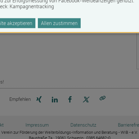
rd zur Erfolgsmessung von Facebook-Werbeanzeigen genutzt.
eck
:
Kampagnentracking
ttene
te akzeptieren
Allen zustimmen
s!
Seite auf Xing teilen
Seite auf LinkedIn teilen
Seite auf Facebook teilen
Seite auf X teilen
Empfehlen
Link kopieren
kt
Impressum
Datenschutz
Barrierefre
Verein zur Förderung der Weiterbildungs-Information und Beratung - WIB - e.V.
Baustraße 7a · 19061 Schwerin · 0385 64682-0