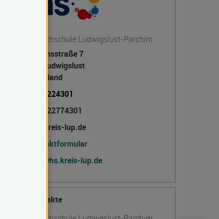
Kreisvolkshochschule Ludwigslust-Parchim
Garnisonsstraße 7
19288 Ludwigslust
Deutschland
03871 7224301
03871 722774301
vhs(at)kreis-lup.de
Kontaktformular
https://vhs.kreis-lup.de
Weitere Kontakte
Kreisvolkshochschule Ludwigslust-Parchim