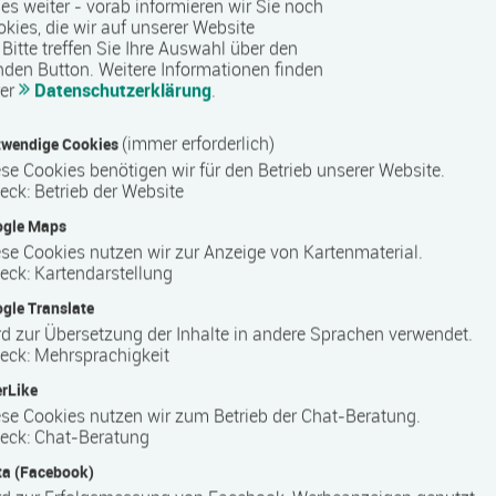
 es weiter - vorab informieren wir Sie noch
bildungs­förderungs­gesetz Mecklenburg-Vorpommern
okies, die wir auf unserer Website
Bitte treffen Sie Ihre Auswahl über den
nden Button.
Weitere Informationen finden
ystem
rer
Datenschutzerklärung
.
(immer erforderlich)
wendige Cookies
ters
se Cookies benötigen wir für den Betrieb unserer Website.
eck
:
Betrieb der Website
erband Mecklenburg-Vorpommern e. V. - ist ein öffentliches
ogle Maps
chim. Sie sieht die Hauptaufgabe darin, die möglichst breite
se Cookies nutzen wir zur Anzeige von Kartenmaterial.
 anzubieten, die in einem besonderen Schwerpunkt auch der
eck
:
Kartendarstellung
gle Translate
. Sie umfassen sowohl die Umschulung auf kaufmännischem
d zur Übersetzung der Inhalte in andere Sprachen verwendet.
eck
:
Mehrsprachigkeit
itinteressen. Die Teilnahmegebühren sind so gestaltet, daß
eriert ein fachlich und pädagogisch systematisch aufgebautes
rLike
raxis.
se Cookies nutzen wir zum Betrieb der Chat-Beratung.
eck
:
Chat-Beratung
n den Kursen zur Bürowirtschaft, Schreibtechnik,
nkalkulation, Finanzbuchhaltung oder Datenbankverwaltung um
a (Facebook)
 berufsbezogen ist.