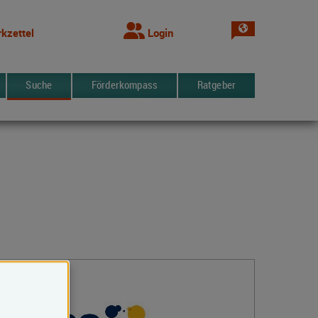
Sprache wechsel
kzettel
Login
Suche
Förderkompass
Ratgeber
Kontakt