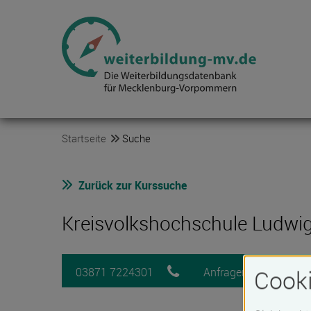
Startseite
Suche
Zurück zur Kurssuche
Kreisvolkshochschule Ludwi
Cooki
03871 7224301
Anfragen
M