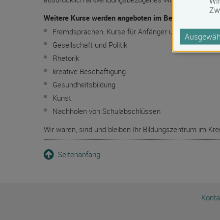
Wi
Zw
Weitere Kurse werden angeboten im Bereich:
Fremdsprachen; Kurse für Anfänger und Fortgeschri
Ausgewähl
Gesellschaft und Politik
Rhetorik
kreative Beschäftigung
Gesundheitsbildung
Kunst
Nachholen von Schulabschlüssen
Wir waren, sind und bleiben Ihr Bildungszentrum im Krei
Seitenanfang
Konta