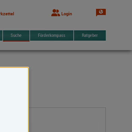
Sprache wechsel
kzettel
Login
Suche
Förderkompass
Ratgeber
Kontakt