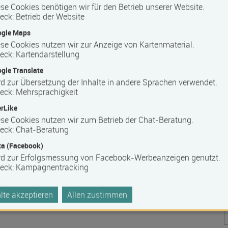
se Cookies benötigen wir für den Betrieb unserer Website.
ters
eck
:
Betrieb der Website
itgrößte Fachverband im organisierten Sport in Mecklenburg-
ogle Maps
0 lizenzierten Trainer*innen und
se Cookies nutzen wir zur Anzeige von Kartenmaterial.
t des LTV M-V erstreckt sich von den einzelnen Sportarten,
eck
:
Kartendarstellung
nastik, Gymnastik/Tanz/Dance bis hin zum Freizeit-, Breiten-
gle Translate
erobic, Gesundheitssport, Wellness und Entspannung/Body &
d zur Übersetzung der Inhalte in andere Sprachen verwendet.
ellt der LTV M-V ein breites und dezentral im Land
eck
:
Mehrsprachigkeit
 für Trainer*innen, Übungsleiter*innen, Fachkräfte, Pädagogen
rLike
se Cookies nutzen wir zum Betrieb der Chat-Beratung.
eck
:
Chat-Beratung
a (Facebook)
rd zur Erfolgsmessung von Facebook-Werbeanzeigen genutzt.
eck
:
Kampagnentracking
te akzeptieren
Allen zustimmen