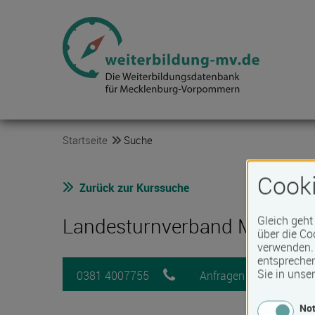
Startseite
Suche
Cooki
Zurück zur Kurssuche
Gleich geht
Landesturnverband M-V e.V.
über die Co
verwenden. 
entspreche
Sie in unse
0381 4007755
Anfragen
Me
Not