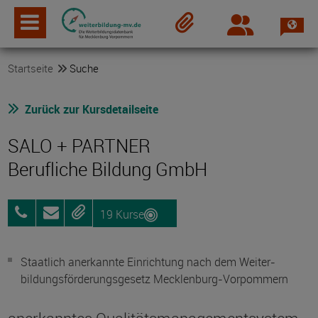
Spra
Login
Merkzettel
Startseite
Suche
Zurück zur Kursdetailseite
SALO + PARTNER
Berufliche Bildung GmbH
19 Kurse
0395
Anfragen
Merken
4422890
Staatlich anerkannte Einrichtung nach dem Weiter­
bildungs­förderungs­gesetz Mecklenburg-Vorpommern