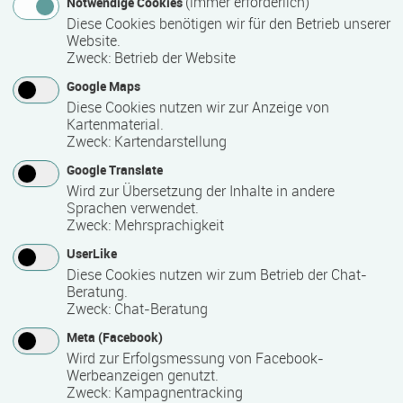
(immer erforderlich)
Notwendige Cookies
Fachlagerist/-in
Diese Cookies benötigen wir für den Betrieb unserer
Verkäufer/-in.
Website.
Zweck
:
Betrieb der Website
Über die Betriebliche Einzelumschulung können alle Berufe,
Google Maps
die nach dem BBiG zugelassen sind, umgeschult werden.
Diese Cookies nutzen wir zur Anzeige von
Fortbildungen - Wohnortnahe Integration für
Kartenmaterial.
Hörgeschädigte, Betreuungskraft in Pflegeeinrichtungen
Zweck
:
Kartendarstellung
sowie in gewerblich-technischen, kaufmännischen und
Google Translate
Dienstleistungsbereichen angepasst an Kostenträger- und
Wird zur Übersetzung der Inhalte in andere
Kundenanfragen.
Sprachen verwendet.
Zweck
:
Mehrsprachigkeit
UserLike
Kontakt
Diese Cookies nutzen wir zum Betrieb der Chat-
Beratung.
Zweck
:
Chat-Beratung
Meta (Facebook)
Wird zur Erfolgsmessung von Facebook-
Werbeanzeigen genutzt.
Zweck
:
Kampagnentracking
SALO + PARTNER