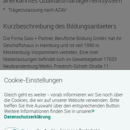
anerkanntes Qualitätsmanagementsystem
Trägerzulassung nach AZAV
Kurzbeschreibung des Bildungsanbieters
Die Firma Salo + Partner, Berufliche Bildung GmbH, hat ihr
Geschäftshaus in Hamburg und ist seit 1990 in
Mecklenburg-Vorpommern vertreten. Eine ihrer
Niederlassungen befindet sich im Gewerbegebiet 17033
Neubrandenburg/Weitin, Friedrich-Schott-Straße 11.
Umschulungen und Fortbildungen werden im
Cookie-Einstellungen
kaufmännischen, gewerblich-technischen und
Dienstleistungsbereich durchgeführt. So unter anderem
Gleich geht es weiter - vorab informieren wir Sie noch über
Umschulung:
die Cookies, die wir auf unserer Website verwenden. Bitte
treffen Sie Ihre Auswahl über den entsprechenden Button.
Kaufleute im Büromanagement
Weitere Informationen finden Sie in unserer
Kaufleute im Einzelhandel
Datenschutzerklärung
.
Kaufleute im Groß- und Außenhandel