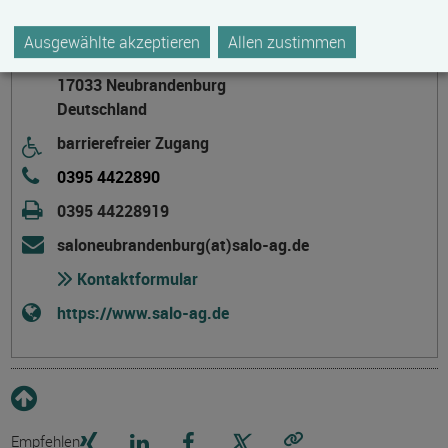
Berufliche Bildung GmbH
Ausgewählte akzeptieren
Allen zustimmen
Friedrich-Schott-Straße 11
17033 Neubrandenburg
Deutschland
barrierefreier Zugang
0395 4422890
0395 44228919
saloneubrandenburg(at)salo-ag.de
Kontaktformular
https://www.salo-ag.de
Empfehlen