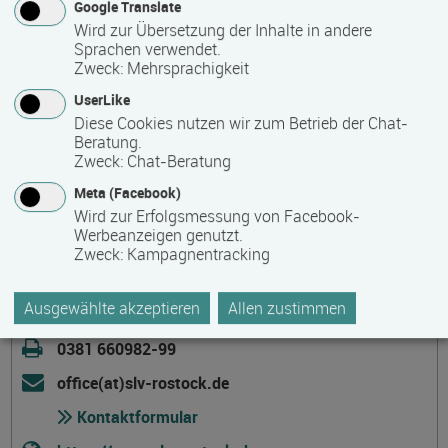
Kontakt
Google Translate
Wird zur Übersetzung der Inhalte in andere
Sprachen verwendet.
Zweck
:
Mehrsprachigkeit
UserLike
Diese Cookies nutzen wir zum Betrieb der Chat-
Schweißtechnische Lehr- und Versuchsanstalt
Beratung.
Mecklenburg-Vorpommern
Zweck
:
Chat-Beratung
Meta (Facebook)
SLV M-V GmbH
Wird zur Erfolgsmessung von Facebook-
Alter Hafen Süd 4
Werbeanzeigen genutzt.
Zweck
:
Kampagnentracking
18069 Rostock
Deutschland
Ausgewählte akzeptieren
Allen zustimmen
0381 660982-0
0381 660982-99
office(at)slv-rostock.de
Kontaktformular