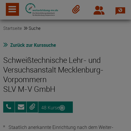
Spra
Login
Merkzettel
Startseite
Suche
Zurück zur Kurssuche
Schweißtechnische Lehr- und
Versuchsanstalt Mecklenburg-
Vorpommern
SLV M-V GmbH
48 Kurse
0381
Anfragen
Merken
660982-
0
Staatlich anerkannte Einrichtung nach dem Weiter­