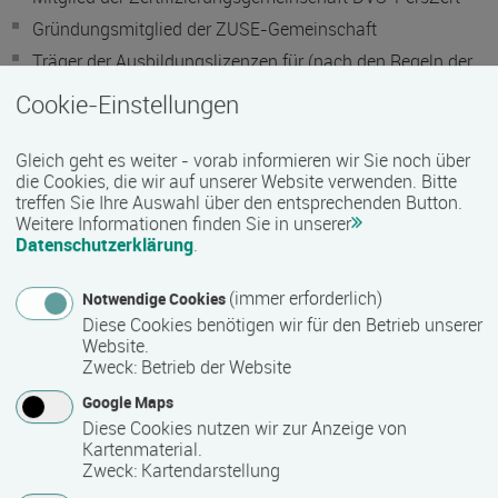
Gründungsmitglied der ZUSE-Gemeinschaft
Träger der Ausbildungslizenzen für (nach den Regeln der
European Welding Federation und des International
Cookie-Einstellungen
Institute of Welding)
International / European Welding Technologist (DVS-
Gleich geht es weiter - vorab informieren wir Sie noch über
IIW/EWF 1170)
die Cookies, die wir auf unserer Website verwenden. Bitte
International / European Welding Specialist (DVS-
treffen Sie Ihre Auswahl über den entsprechenden Button.
Weitere Informationen finden Sie in unserer
IIW/EWF 1170)
Datenschutzerklärung
.
International / European Welding Engineer (DVS-
IIW/EWF 1170)
(immer erforderlich)
Notwendige Cookies
International / European Welding Inspector (DVS-
Diese Cookies benötigen wir für den Betrieb unserer
IIW/EWF 1170)
Website.
Zweck
:
Betrieb der Website
Die SLV Mecklenburg-Vorpommern GmbH ist eine mit der
Google Maps
GSI mbH kooperierende Einrichtung.
Diese Cookies nutzen wir zur Anzeige von
Kartenmaterial.
Zweck
:
Kartendarstellung