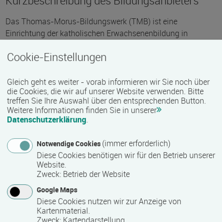
Kurzbeschreibung des Bildungsanbieters
Das Thomas-Morus-Bildungswerk (TMB) ist eine
Einrichtung der katholischen Erwachsenenbildung in
Mecklenburg. Es hat seinen Sitz in Schwerin und unterhält je
Cookie-Einstellungen
eine Geschäftsstelle in Salem. Seit 1998 ist das TMB
staatlich anerkannte Einrichtung der Weiterbildung des
Landes Mecklenburg-Vorpommern.
Gleich geht es weiter - vorab informieren wir Sie noch über
die Cookies, die wir auf unserer Website verwenden. Bitte
Zu den Aufgaben des Bildungswerkes zählt die Organisation
treffen Sie Ihre Auswahl über den entsprechenden Button.
Weitere Informationen finden Sie in unserer
und Durchführung von Bildungsveranstaltungen in
Datenschutzerklärung
.
Mecklenburg. Dazu gehören die Anleitung und Koordination
der Bildungstätigkeit in Kirchengemeinden, kirchlichen
(immer erforderlich)
Notwendige Cookies
Verbänden und Einrichtungen wie auch berufsbegleitende
Diese Cookies benötigen wir für den Betrieb unserer
Angebote für unterschiedliche Zielgruppen.
Website.
Zweck
:
Betrieb der Website
Die Angebote zu gesellschaftspolitischen, kulturellen und
Google Maps
religiösen Themen sollen bilden und befähigen, um
Diese Cookies nutzen wir zur Anzeige von
Gesellschaft und Kirche mitzugestalten. Die Auswahl
Kartenmaterial.
gestaltet sich durch aktuelle Anlässe, Gedenktage und
Zweck
:
Kartendarstellung