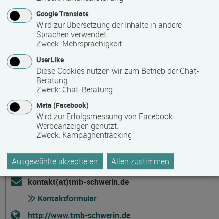
Wünsche Bildungskreise vor Ort.
Google Translate
Wird zur Übersetzung der Inhalte in andere
Sprachen verwendet.
Kontakt
Zweck
:
Mehrsprachigkeit
UserLike
Diese Cookies nutzen wir zum Betrieb der Chat-
Beratung.
Zweck
:
Chat-Beratung
Meta (Facebook)
Thomas-Morus-Bildungswerk Schwerin
Wird zur Erfolgsmessung von Facebook-
Klosterstr. 26
Werbeanzeigen genutzt.
Zweck
:
Kampagnentracking
19053 Schwerin
Deutschland
Ausgewählte akzeptieren
Allen zustimmen
0385-20754070
kontakt(at)tmb-schwerin.de
Kontaktformular
http://www.tmb-schwerin.de