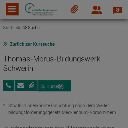
Spra
Login
Merkzettel
Startseite
Suche
Zurück zur Kurssuche
Thomas-Morus-Bildungswerk
Schwerin
30 Kurse
0385-
Anfragen
Merken
20754070
Staatlich anerkannte Einrichtung nach dem Weiter­
bildungs­förderungs­gesetz Mecklenburg-Vorpommern