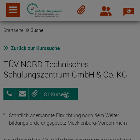
Spra
Login
Merkzettel
Startseite
Suche
Zurück zur Kurssuche
TÜV NORD Technisches
Schulungszentrum GmbH & Co. KG
81 Kurse
038353
Anfragen
Merken
76111
Staatlich anerkannte Einrichtung nach dem Weiter­
bildungs­förderungs­gesetz Mecklenburg-Vorpommern