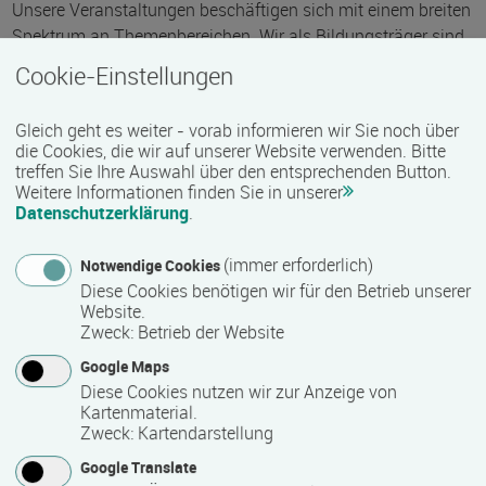
Unsere Veranstaltungen beschäftigen sich mit einem breiten
Spektrum an Themenbereichen. Wir als Bildungsträger sind
eine staatlich anerkannte Einrichtung der Weiterbildung nach
Cookie-Einstellungen
dem Weiterbildungsförderungsgesetz Mecklenburg-
Vorpommern.
Gleich geht es weiter - vorab informieren wir Sie noch über
die Cookies, die wir auf unserer Website verwenden. Bitte
Sie möchten mehr erfahren? Sprechen Sie uns an!
treffen Sie Ihre Auswahl über den entsprechenden Button.
Weitere Informationen finden Sie in unserer
Datenschutzerklärung
.
Kontakt
(immer erforderlich)
Notwendige Cookies
Diese Cookies benötigen wir für den Betrieb unserer
Website.
Zweck
:
Betrieb der Website
Google Maps
TÜV NORD Technisches Schulungszentrum GmbH & Co.
Diese Cookies nutzen wir zur Anzeige von
KG
Kartenmaterial.
Lindenweg 2
Zweck
:
Kartendarstellung
17506 Bandelin
Google Translate
Deutschland