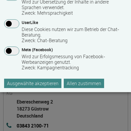
Wird zur Übersetzung der Inhalte in andere
Sprachen verwendet.
038353 76111
Zweck
:
Mehrsprachigkeit
schulungszentrum(at)tuev-nord.de
UserLike
Kontaktformular
Diese Cookies nutzen wir zum Betrieb der Chat-
Beratung.
https://www.tuev-
Zweck
:
Chat-Beratung
nord.de/de/dienstleistungen/berufliche-
Meta (Facebook)
weiterbildung/tuev-nord-schulungszentrum/
Wird zur Erfolgsmessung von Facebook-
Werbeanzeigen genutzt.
Zweck
:
Kampagnentracking
Weitere Kontakte
Ausgewählte akzeptieren
Allen zustimmen
TÜV NORD Technisches Schulungszentrum GmbH & Co.
KG
Ebereschenweg 2
18273 Güstrow
Deutschland
03843 2100-71