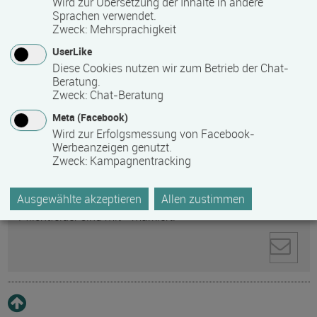
Wird zur Übersetzung der Inhalte in andere
Sprachen verwendet.
Zweck
:
Mehrsprachigkeit
Anti-Roboter-Verifizierung
UserLike
Hier klicken
Diese Cookies nutzen wir zum Betrieb der Chat-
Friendly
Captcha ⇗
Beratung.
Ihre personenbezogenen Daten werden zur
Zweck
:
Chat-Beratung
Kontaktaufnahme direkt an den ausgewählten
Meta (Facebook)
Empfänger gesendet. Weitere Informationen zum
Wird zur Erfolgsmessung von Facebook-
Datenschutz und zum Umgang mit personenbezogenen
Werbeanzeigen genutzt.
Daten finden Sie in unserer
Zweck
:
Kampagnentracking
Datenschutzerklärung
.
Ausgewählte akzeptieren
Allen zustimmen
Pflichtfelder sind mit * markiert.