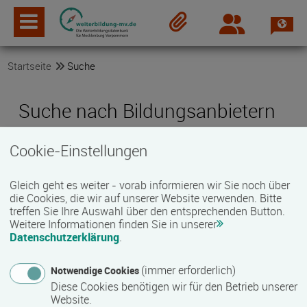
Spra
Login
Merkzettel
Startseite
Suche
Suche nach Bildungsanbietern
Cookie-Einstellungen
Suchbegriff
Gleich geht es weiter - vorab informieren wir Sie noch über
die Cookies, die wir auf unserer Website verwenden. Bitte
treffen Sie Ihre Auswahl über den entsprechenden Button.
Weitere Informationen finden Sie in unserer
PLZ oder Ort
Datenschutzerklärung
.
(immer erforderlich)
Notwendige Cookies
Umkreis
Diese Cookies benötigen wir für den Betrieb unserer
Website.
25 km