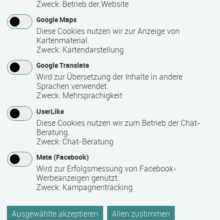
Zweck
:
Betrieb der Website
Google Maps
Diese Cookies nutzen wir zur Anzeige von
Suchen
Kartenmaterial.
Zweck
:
Kartendarstellung
Google Translate
Themengebiete
Wird zur Übersetzung der Inhalte in andere
Sprachen verwendet.
Zweck
:
Mehrsprachigkeit
Angaben zu Qualitätssicherungssystemen
UserLike
Diese Cookies nutzen wir zum Betrieb der Chat-
Beratung.
Zweck
:
Chat-Beratung
Meta (Facebook)
Empfehlen
Wird zur Erfolgsmessung von Facebook-
Link kopieren
Werbeanzeigen genutzt.
Folgen
Zweck
:
Kampagnentracking
Ausgewählte akzeptieren
Allen zustimmen