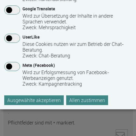
Google Translate
Wird zur Übersetzung der Inhalte in andere
Sprachen verwendet.
Zweck
:
Mehrsprachigkeit
UserLike
Diese Cookies nutzen wir zum Betrieb der Chat-
Anti-Roboter-Verifizierung
Beratung.
Hier klicken
Zweck
:
Chat-Beratung
Friendly
Captcha ⇗
Meta (Facebook)
Ihre personenbezogenen Daten werden zur
Wird zur Erfolgsmessung von Facebook-
Kontaktaufnahme direkt an den ausgewählten
Werbeanzeigen genutzt.
Empfänger gesendet. Weitere Informationen zum
Zweck
:
Kampagnentracking
Datenschutz und zum Umgang mit personenbezogenen
Daten finden Sie in unserer
Ausgewählte akzeptieren
Allen zustimmen
Datenschutzerklärung
.
Pflichtfelder sind mit * markiert.