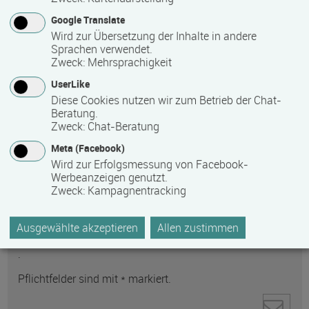
Google Translate
Wird zur Übersetzung der Inhalte in andere
Sprachen verwendet.
Zweck
:
Mehrsprachigkeit
UserLike
Diese Cookies nutzen wir zum Betrieb der Chat-
Anti-Roboter-Verifizierung
Beratung.
Hier klicken
Zweck
:
Chat-Beratung
Friendly
Captcha ⇗
Meta (Facebook)
Ihre personenbezogenen Daten werden zur
Wird zur Erfolgsmessung von Facebook-
Kontaktaufnahme direkt an den ausgewählten
Werbeanzeigen genutzt.
Empfänger gesendet. Weitere Informationen zum
Zweck
:
Kampagnentracking
Datenschutz und zum Umgang mit personenbezogenen
Daten finden Sie in unserer
Ausgewählte akzeptieren
Allen zustimmen
Datenschutzerklärung
.
Pflichtfelder sind mit * markiert.