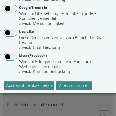
Google Translate
Wird zur Übersetzung der Inhalte in andere
Sprachen verwendet.
Zweck
:
Mehrsprachigkeit
UserLike
Diese Cookies nutzen wir zum Betrieb der Chat-
Anti-Roboter-Verifizierung
Beratung.
Hier klicken
Zweck
:
Chat-Beratung
Friendly
Captcha ⇗
Meta (Facebook)
Ihre personenbezogenen Daten werden zur
Wird zur Erfolgsmessung von Facebook-
Kontaktaufnahme direkt an den ausgewählten
Werbeanzeigen genutzt.
Empfänger gesendet. Weitere Informationen zum
Zweck
:
Kampagnentracking
Datenschutz und zum Umgang mit personenbezogenen
Daten finden Sie in unserer
Ausgewählte akzeptieren
Allen zustimmen
Datenschutzerklärung
.
Pflichtfelder sind mit * markiert.