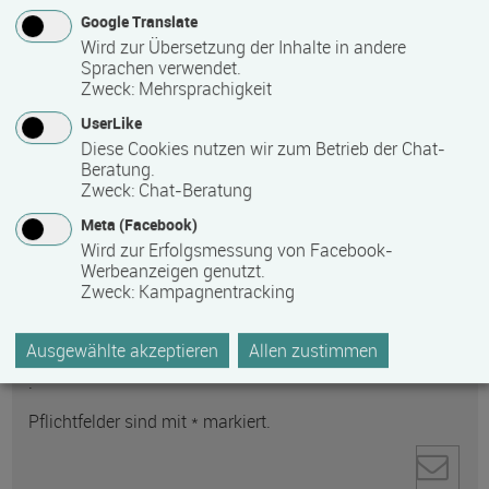
Google Translate
Wird zur Übersetzung der Inhalte in andere
Sprachen verwendet.
Zweck
:
Mehrsprachigkeit
UserLike
Anti-Roboter-Verifizierung
Diese Cookies nutzen wir zum Betrieb der Chat-
Beratung.
Hier klicken
Zweck
:
Chat-Beratung
Friendly
Captcha ⇗
Ihre personenbezogenen Daten werden zur
Meta (Facebook)
Wird zur Erfolgsmessung von Facebook-
Kontaktaufnahme direkt an den ausgewählten
Werbeanzeigen genutzt.
Empfänger gesendet. Weitere Informationen zum
Zweck
:
Kampagnentracking
Datenschutz und zum Umgang mit personenbezogenen
Daten finden Sie in unserer
Ausgewählte akzeptieren
Allen zustimmen
Datenschutzerklärung
.
Pflichtfelder sind mit * markiert.