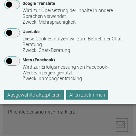
Google Translate
Wird zur Übersetzung der Inhalte in andere
Sprachen verwendet.
Zweck
:
Mehrsprachigkeit
UserLike
Anti-Roboter-Verifizierung
Diese Cookies nutzen wir zum Betrieb der Chat-
Hier klicken
Beratung.
Friendly
Captcha ⇗
Zweck
:
Chat-Beratung
Ihre personenbezogenen Daten werden zur
Meta (Facebook)
Kontaktaufnahme direkt an den ausgewählten
Wird zur Erfolgsmessung von Facebook-
Empfänger gesendet. Weitere Informationen zum
Werbeanzeigen genutzt.
Zweck
:
Kampagnentracking
Datenschutz und zum Umgang mit personenbezogenen
Daten finden Sie in unserer
Datenschutzerklärung
Ausgewählte akzeptieren
Allen zustimmen
.
Pflichtfelder sind mit * markiert.