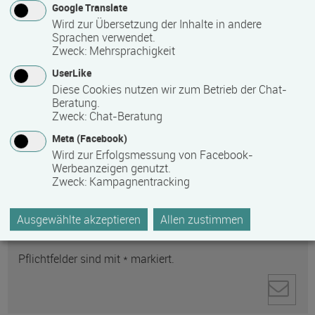
Google Translate
Wird zur Übersetzung der Inhalte in andere
Sprachen verwendet.
Zweck
:
Mehrsprachigkeit
UserLike
Anti-Roboter-Verifizierung
Diese Cookies nutzen wir zum Betrieb der Chat-
Hier klicken
Beratung.
Friendly
Captcha ⇗
Zweck
:
Chat-Beratung
Ihre personenbezogenen Daten werden zur
Meta (Facebook)
Kontaktaufnahme direkt an den ausgewählten
Wird zur Erfolgsmessung von Facebook-
Empfänger gesendet. Weitere Informationen zum
Werbeanzeigen genutzt.
Zweck
:
Kampagnentracking
Datenschutz und zum Umgang mit personenbezogenen
Daten finden Sie in unserer
Datenschutzerklärung
Ausgewählte akzeptieren
Allen zustimmen
.
Pflichtfelder sind mit * markiert.