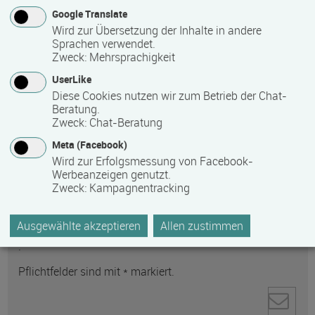
Google Translate
Wird zur Übersetzung der Inhalte in andere
Sprachen verwendet.
Zweck
:
Mehrsprachigkeit
UserLike
Anti-Roboter-Verifizierung
Diese Cookies nutzen wir zum Betrieb der Chat-
Beratung.
Hier klicken
Zweck
:
Chat-Beratung
Friendly
Captcha ⇗
Ihre personenbezogenen Daten werden zur
Meta (Facebook)
Wird zur Erfolgsmessung von Facebook-
Kontaktaufnahme direkt an den ausgewählten
Werbeanzeigen genutzt.
Empfänger gesendet. Weitere Informationen zum
Zweck
:
Kampagnentracking
Datenschutz und zum Umgang mit personenbezogenen
Daten finden Sie in unserer
Ausgewählte akzeptieren
Allen zustimmen
Datenschutzerklärung
.
Pflichtfelder sind mit * markiert.