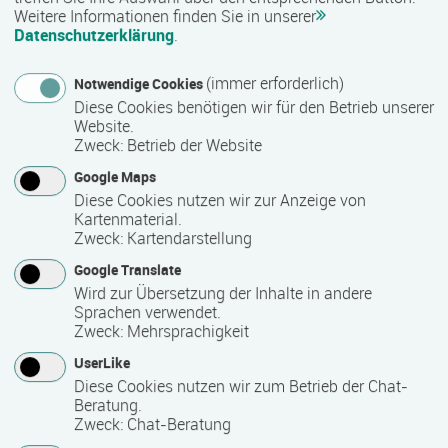
Weitere Informationen finden Sie in unserer
Datenschutzerklärung
.
Nähere Bezeichnung des Abschlusses
Zertifikat "Betreuungskraft nach §§ 43 b/53 b"
(immer erforderlich)
Notwendige Cookies
Diese Cookies benötigen wir für den Betrieb unserer
Website.
Voraussichtliche Dauer
Zweck
:
Betrieb der Website
6 Monat(e)
Google Maps
Diese Cookies nutzen wir zur Anzeige von
Kartenmaterial.
Zweck
:
Kartendarstellung
Termin
Google Translate
Termine auf Anfrage
Wird zur Übersetzung der Inhalte in andere
Sprachen verwendet.
Zweck
:
Mehrsprachigkeit
Bemerkungen zum Termin
UserLike
monatliche Starttermine
Diese Cookies nutzen wir zum Betrieb der Chat-
Beratung.
Zweck
:
Chat-Beratung
Mindest­teilnehmer­anzahl