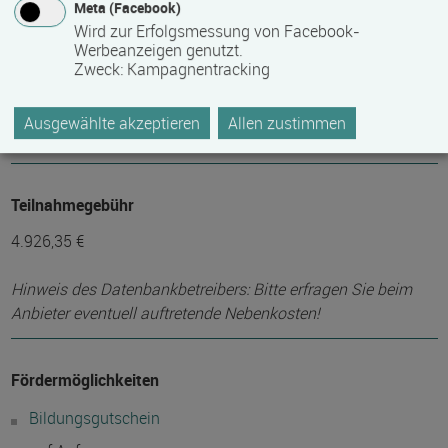
Meta (Facebook)
Wird zur Erfolgsmessung von Facebook-
12
Werbeanzeigen genutzt.
Zweck
:
Kampagnentracking
Maximale Teilnehmerzahl
Ausgewählte akzeptieren
Allen zustimmen
20
Teilnahmegebühr
4.926,35 €
Hinweis des Datenbankbetreibers: Bitte erfragen Sie beim
Anbieter eventuell auftretende Nebenkosten!
Fördermöglichkeiten
Bildungsgutschein