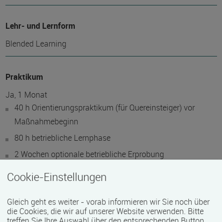
Lehr- und Lernform
Blended Learning
Praktikum
Ja, 1 Monat
40 h Orientierungspraktikum (für Quereinsteiger) vor
Maßnahmebeginn
80 h betriebliche Lernphase
2 Wochen optionale betriebliche Erprobung
Cookie-Einstellungen
Abschlussart
Gleich geht es weiter - vorab informieren wir Sie noch über
Teilnahmebestätigung / Zertifikat des Anbieters
die Cookies, die wir auf unserer Website verwenden. Bitte
treffen Sie Ihre Auswahl über den entsprechenden Button.