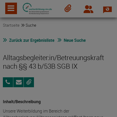
Spra
Login
Merkzettel
Startseite
Suche
Zurück zur Ergebnisliste
Neue Suche
Alltagsbegleiter:in/Betreuungskraft
nach §§ 43 b/53B SGB IX
015146332290
Anfragen
Merken
Inhalt/Beschreibung
Unsere Weiterbildung im Bereich der