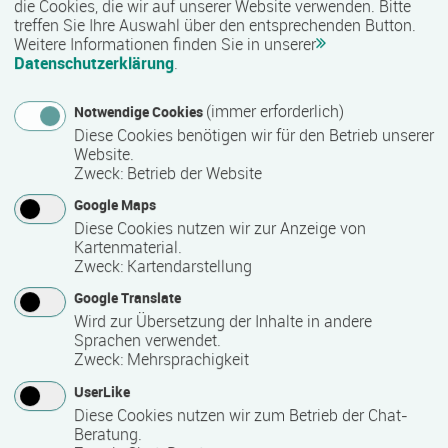
die Cookies, die wir auf unserer Website verwenden. Bitte
treffen Sie Ihre Auswahl über den entsprechenden Button.
Weitere Informationen finden Sie in unserer
Nähere Bezeichnung des Abschlusses
Datenschutzerklärung
.
Zertifikat "Betreuungskraft nach §§ 43 b/53 b"
(immer erforderlich)
Notwendige Cookies
Diese Cookies benötigen wir für den Betrieb unserer
Voraussichtliche Dauer
Website.
Zweck
:
Betrieb der Website
6 Monat(e)
Google Maps
Diese Cookies nutzen wir zur Anzeige von
Kartenmaterial.
Termin
Zweck
:
Kartendarstellung
Termine auf Anfrage
Google Translate
Wird zur Übersetzung der Inhalte in andere
Sprachen verwendet.
Bemerkungen zum Termin
Zweck
:
Mehrsprachigkeit
UserLike
monatliche Starttermine
Diese Cookies nutzen wir zum Betrieb der Chat-
Beratung.