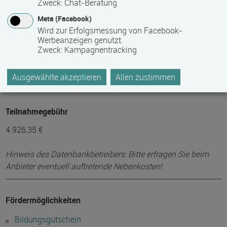
Zweck
:
Chat-Beratung
Mindest­teilnehmer­anzahl
Meta (Facebook)
12
Wird zur Erfolgsmessung von Facebook-
Werbeanzeigen genutzt.
Zweck
:
Kampagnentracking
Maximale Teilnehmerzahl
Ausgewählte akzeptieren
Allen zustimmen
20
Teilnahmegebühr
4.926,35 €
Hinweis des Datenbankbetreibers: Bitte erfragen Sie beim
Anbieter eventuell auftretende Nebenkosten!
Fördermöglichkeiten
Bildungsgutschein