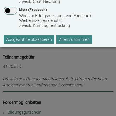
Zweck
:
Chat-Beratung
Mindest­teilnehmer­anzahl
Meta (Facebook)
12
Wird zur Erfolgsmessung von Facebook-
Werbeanzeigen genutzt.
Zweck
:
Kampagnentracking
Maximale Teilnehmerzahl
Ausgewählte akzeptieren
Allen zustimmen
20
Teilnahmegebühr
4.926,35 €
Hinweis des Datenbankbetreibers: Bitte erfragen Sie beim
Anbieter eventuell auftretende Nebenkosten!
Fördermöglichkeiten
Bildungsgutschein