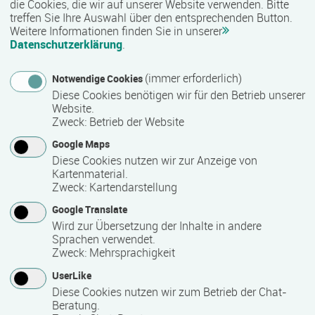
die Cookies, die wir auf unserer Website verwenden. Bitte
treffen Sie Ihre Auswahl über den entsprechenden Button.
Weitere Informationen finden Sie in unserer
Nähere Bezeichnung des Abschlusses
Datenschutzerklärung
.
Zertifikat "Betreuungskraft nach §§ 43 b/53 b"
(immer erforderlich)
Notwendige Cookies
Diese Cookies benötigen wir für den Betrieb unserer
Voraussichtliche Dauer
Website.
Zweck
:
Betrieb der Website
6 Monat(e)
Google Maps
Diese Cookies nutzen wir zur Anzeige von
Kartenmaterial.
Termin
Zweck
:
Kartendarstellung
Termine auf Anfrage
Google Translate
Wird zur Übersetzung der Inhalte in andere
Sprachen verwendet.
Bemerkungen zum Termin
Zweck
:
Mehrsprachigkeit
UserLike
monatliche Starttermine
Diese Cookies nutzen wir zum Betrieb der Chat-
Beratung.