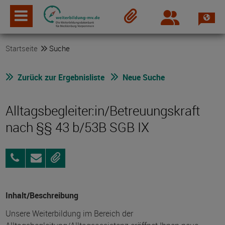
Spra
Login
Merkzettel
Startseite
Suche
Zurück zur Ergebnisliste
Neue Suche
Alltagsbegleiter:in/Betreuungskraft
nach §§ 43 b/53B SGB IX
015146332290
Anfragen
Merken
Inhalt/Beschreibung
Unsere Weiterbildung im Bereich der