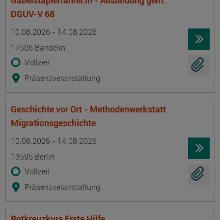
Gabelstaplerfahrer:in - Ausbildung gem.
DGUV-V 68
Termin
Ort
Zeitmuster
Lehr- und Lernform
10.08.2026 - 14.08.2026
17506 Bandelin
Vollzeit
Präsenzveranstaltung
Geschichte vor Ort - Methodenwerkstatt
Migrationsgeschichte
Termin
Ort
Zeitmuster
Lehr- und Lernform
10.08.2026 - 14.08.2026
13595 Berlin
Vollzeit
Präsenzveranstaltung
Rotkreuzkurs Erste Hilfe