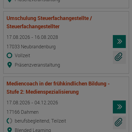
Umschulung Steuerfachangestellte /
Steuerfachangestellter
Termin
Ort
Zeitmuster
Lehr- und Lernform
17.08.2026 - 16.08.2028
17033 Neubrandenburg
Vollzeit
Präsenzveranstaltung
Mediencoach in der frühkindlichen Bildung -
Stufe 2: Medienspezialisierung
Termin
Ort
Zeitmuster
Lehr- und Lernform
17.08.2026 - 04.12.2026
17166 Dahmen
berufsbegleitend, Teilzeit
Blended Learning