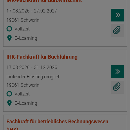
IHK-Fachkraft für Bürowirtschaft
Termin
Ort
Zeitmuster
Lehr- und Lernform
17.08.2026 - 27.02.2027
19061 Schwerin
Vollzeit
E-Learning
IHK-Fachkraft für Buchführung
Termin
Ort
Zeitmuster
Lehr- und Lernform
17.08.2026 - 31.12.2026
laufender Einstieg möglich
19061 Schwerin
Vollzeit
E-Learning
Fachkraft für betriebliches Rechnungswesen
(IHK)