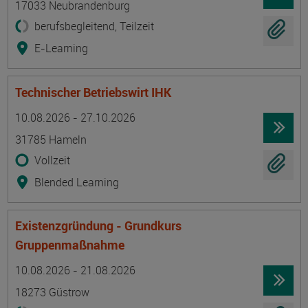
17033 Neubrandenburg
berufsbegleitend, Teilzeit
E-Learning
Technischer Betriebswirt IHK
Termin
Ort
Zeitmuster
Lehr- und Lernform
10.08.2026 - 27.10.2026
31785 Hameln
Vollzeit
Blended Learning
Existenzgründung - Grundkurs
Gruppenmaßnahme
Termin
Ort
Zeitmuster
Lehr- und Lernform
10.08.2026 - 21.08.2026
18273 Güstrow