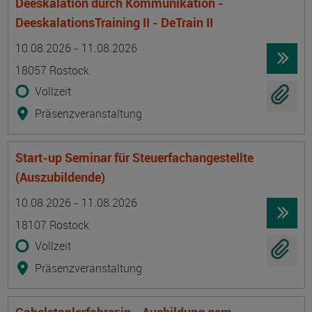
Deeskalation durch Kommunikation -
DeeskalationsTraining II - DeTrain II
Termin
Ort
Zeitmuster
Lehr- und Lernform
10.08.2026 - 11.08.2026
18057 Rostock
Vollzeit
Präsenzveranstaltung
Start-up Seminar für Steuerfachangestellte
(Auszubildende)
Termin
Ort
Zeitmuster
Lehr- und Lernform
10.08.2026 - 11.08.2026
18107 Rostock
Vollzeit
Präsenzveranstaltung