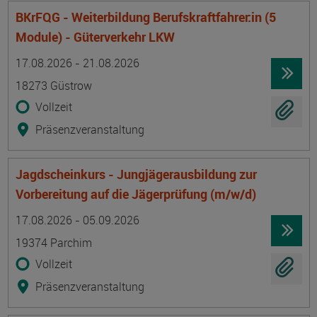
BKrFQG - Weiterbildung Berufskraftfahrer:in (5
Module) - Güterverkehr LKW
Termin
Ort
Zeitmuster
Lehr- und Lernform
17.08.2026 - 21.08.2026
18273 Güstrow
Vollzeit
Präsenzveranstaltung
Jagdscheinkurs - Jungjägerausbildung zur
Vorbereitung auf die Jägerprüfung (m/w/d)
Termin
Ort
Zeitmuster
Lehr- und Lernform
17.08.2026 - 05.09.2026
19374 Parchim
Vollzeit
Präsenzveranstaltung