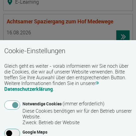
E-Learning
Achtsamer Spaziergang zum Hof Medewege
Termin
Ort
Zeitmuster
Lehr- und Lernform
16.08.2026
19055 Schwerin
Cookie-Einstellungen
Vollzeit
Präsenzveranstaltung
Gleich geht es weiter - vorab informieren wir Sie noch über
die Cookies, die wir auf unserer Website verwenden. Bitte
treffen Sie Ihre Auswahl über den entsprechenden Button.
Trainingsreise Freiwillige
Weitere Informationen finden Sie in unserer
Termin
Ort
Zeitmuster
Lehr- und Lernform
Datenschutzerklärung
.
16.08.2026 - 22.08.2026
23730 Neustadt/ Holstein
(immer erforderlich)
Notwendige Cookies
Vollzeit
Diese Cookies benötigen wir für den Betrieb unserer
Website.
Präsenzveranstaltung
Zweck
:
Betrieb der Website
Google Maps