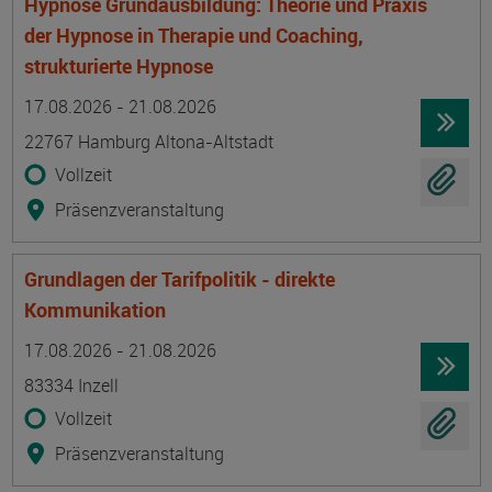
Hypnose Grundausbildung: Theorie und Praxis
der Hypnose in Therapie und Coaching,
strukturierte Hypnose
Termin
Ort
Zeitmuster
Lehr- und Lernform
17.08.2026 - 21.08.2026
22767 Hamburg Altona-Altstadt
Vollzeit
Präsenzveranstaltung
Grundlagen der Tarifpolitik - direkte
Kommunikation
Termin
Ort
Zeitmuster
Lehr- und Lernform
17.08.2026 - 21.08.2026
83334 Inzell
Vollzeit
Präsenzveranstaltung