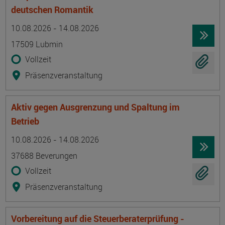
deutschen Romantik
Termin
Ort
Zeitmuster
Lehr- und Lernform
10.08.2026 - 14.08.2026
17509 Lubmin
Vollzeit
Präsenzveranstaltung
Aktiv gegen Ausgrenzung und Spaltung im
Betrieb
Termin
Ort
Zeitmuster
Lehr- und Lernform
10.08.2026 - 14.08.2026
37688 Beverungen
Vollzeit
Präsenzveranstaltung
Vorbereitung auf die Steuerberaterprüfung -