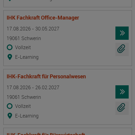
IHK Fachkraft Office-Manager
Termin
Ort
Zeitmuster
Lehr- und Lernform
17.08.2026 - 30.05.2027
19061 Schwerin
Vollzeit
E-Learning
IHK-Fachkraft für Personalwesen
Termin
Ort
Zeitmuster
Lehr- und Lernform
17.08.2026 - 26.02.2027
19061 Schwerin
Vollzeit
E-Learning