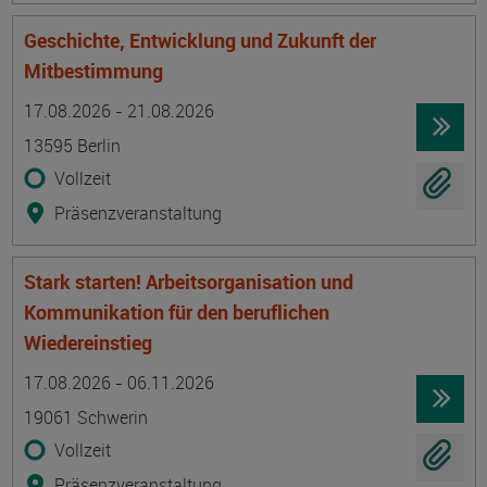
Geschichte, Entwicklung und Zukunft der
Mitbestimmung
Termin
Ort
Zeitmuster
Lehr- und Lernform
17.08.2026 - 21.08.2026
13595 Berlin
Vollzeit
Präsenzveranstaltung
Stark starten! Arbeitsorganisation und
Kommunikation für den beruflichen
Wiedereinstieg
Termin
Ort
Zeitmuster
Lehr- und Lernform
17.08.2026 - 06.11.2026
19061 Schwerin
Vollzeit
Präsenzveranstaltung