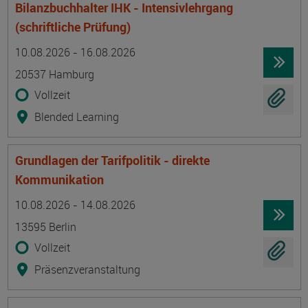
Bilanzbuchhalter IHK - Intensivlehrgang
(schriftliche Prüfung)
Termin
Ort
Zeitmuster
Lehr- und Lernform
10.08.2026 - 16.08.2026
20537 Hamburg
Vollzeit
Blended Learning
Grundlagen der Tarifpolitik - direkte
Kommunikation
Termin
Ort
Zeitmuster
Lehr- und Lernform
10.08.2026 - 14.08.2026
13595 Berlin
Vollzeit
Präsenzveranstaltung