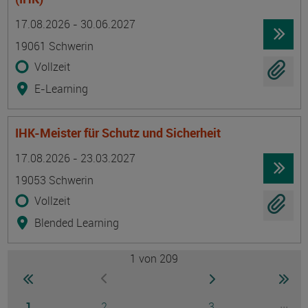
Termin
Ort
Zeitmuster
Lehr- und Lernform
17.08.2026 - 30.06.2027
19061 Schwerin
Vollzeit
E-Learning
IHK-Meister für Schutz und Sicherheit
Termin
Ort
Zeitmuster
Lehr- und Lernform
17.08.2026 - 23.03.2027
19053 Schwerin
Vollzeit
Blended Learning
1
von 209
Seite
zur ersten Seite wechseln
zur nächsten Seite
zur 
zur vorherigen Seite wechseln
Seite
Seite
Seite
...
1
2
3