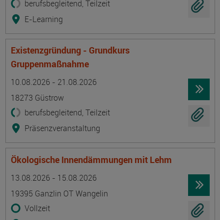
berufsbegleitend, Teilzeit
E-Learning
Existenzgründung - Grundkurs
Gruppenmaßnahme
Termin
Ort
Zeitmuster
Lehr- und Lernform
10.08.2026 - 21.08.2026
18273 Güstrow
berufsbegleitend, Teilzeit
Präsenzveranstaltung
Ökologische Innendämmungen mit Lehm
Termin
Ort
Zeitmuster
Lehr- und Lernform
13.08.2026 - 15.08.2026
19395 Ganzlin OT Wangelin
Vollzeit