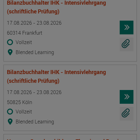
Bilanzbuchhalter IHK - Intensivlehrgang
(schriftliche Prüfung)
Termin
Ort
Zeitmuster
Lehr- und Lernform
17.08.2026 - 23.08.2026
60314 Frankfurt
Vollzeit
Blended Learning
Bilanzbuchhalter IHK - Intensivlehrgang
(schriftliche Prüfung)
Termin
Ort
Zeitmuster
Lehr- und Lernform
17.08.2026 - 23.08.2026
50825 Köln
Vollzeit
Blended Learning