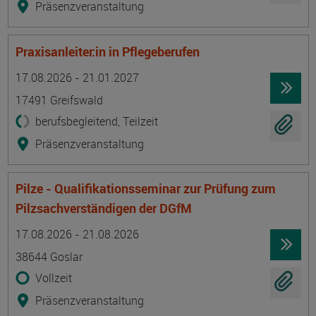
Präsenzveranstaltung
Praxisanleiter:in in Pflegeberufen
Termin
Ort
Zeitmuster
Lehr- und Lernform
17.08.2026 - 21.01.2027
17491 Greifswald
berufsbegleitend, Teilzeit
Präsenzveranstaltung
Pilze - Qualifikationsseminar zur Prüfung zum
Pilzsachverständigen der DGfM
Termin
Ort
Zeitmuster
Lehr- und Lernform
17.08.2026 - 21.08.2026
38644 Goslar
Vollzeit
Präsenzveranstaltung