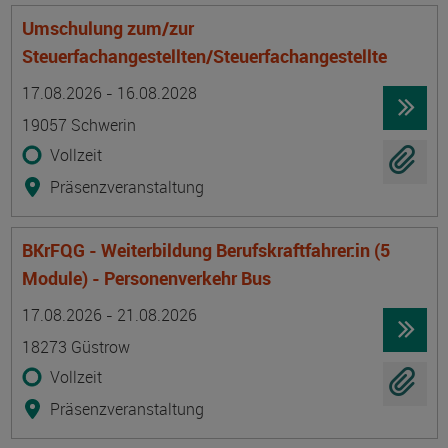
Umschulung zum/zur
Steuerfachangestellten/Steuerfachangestellte
Termin
Ort
Zeitmuster
Lehr- und Lernform
17.08.2026 - 16.08.2028
19057 Schwerin
Vollzeit
Präsenzveranstaltung
BKrFQG - Weiterbildung Berufskraftfahrer:in (5
Module) - Personenverkehr Bus
Termin
Ort
Zeitmuster
Lehr- und Lernform
17.08.2026 - 21.08.2026
18273 Güstrow
Vollzeit
Präsenzveranstaltung