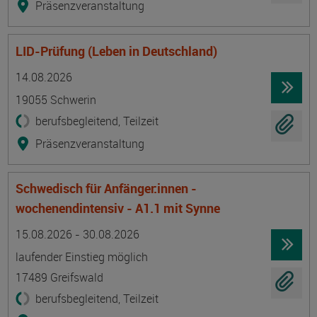
Präsenzveranstaltung
LID-Prüfung (Leben in Deutschland)
Termin
Ort
Zeitmuster
Lehr- und Lernform
14.08.2026
19055 Schwerin
berufsbegleitend, Teilzeit
Präsenzveranstaltung
Schwedisch für Anfänger:innen -
wochenendintensiv - A1.1 mit Synne
Termin
Ort
Zeitmuster
Lehr- und Lernform
15.08.2026 - 30.08.2026
laufender Einstieg möglich
17489 Greifswald
berufsbegleitend, Teilzeit