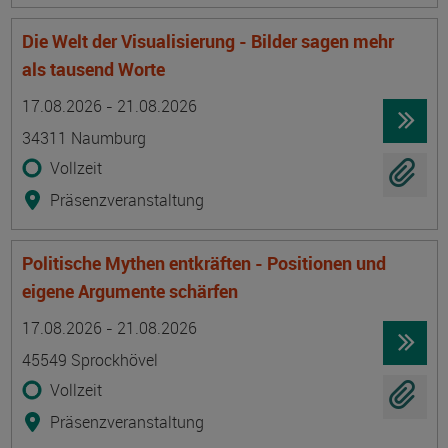
Die Welt der Visualisierung - Bilder sagen mehr
als tausend Worte
Termin
Ort
Zeitmuster
Lehr- und Lernform
17.08.2026 - 21.08.2026
34311 Naumburg
Vollzeit
Präsenzveranstaltung
Politische Mythen entkräften - Positionen und
eigene Argumente schärfen
Termin
Ort
Zeitmuster
Lehr- und Lernform
17.08.2026 - 21.08.2026
45549 Sprockhövel
Vollzeit
Präsenzveranstaltung