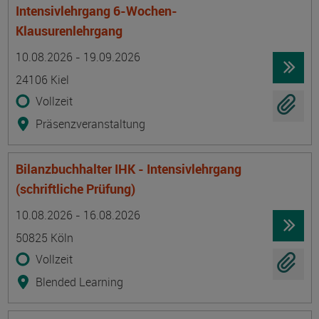
Intensivlehrgang 6-Wochen-
Klausurenlehrgang
Termin
Ort
Zeitmuster
Lehr- und Lernform
10.08.2026 - 19.09.2026
24106 Kiel
Vollzeit
Präsenzveranstaltung
Bilanzbuchhalter IHK - Intensivlehrgang
(schriftliche Prüfung)
Termin
Ort
Zeitmuster
Lehr- und Lernform
10.08.2026 - 16.08.2026
50825 Köln
Vollzeit
Blended Learning