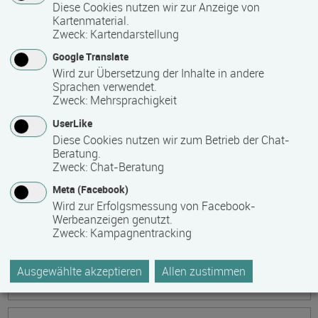
Ökonomische Grundkenntnisse:
Diese Cookies nutzen wir zur Anzeige von
Kartenmaterial.
Zusammenhänge verstehen - betrieblich aktiv
Zweck
:
Kartendarstellung
werden!
Google Translate
Termin
Ort
Zeitmuster
Lehr- und Lernform
Wird zur Übersetzung der Inhalte in andere
17.08.2026 - 21.08.2026
Sprachen verwendet.
13595 Berlin
Zweck
:
Mehrsprachigkeit
Vollzeit
UserLike
Diese Cookies nutzen wir zum Betrieb der Chat-
Präsenzveranstaltung
Beratung.
Zweck
:
Chat-Beratung
Keramik, Yoga und Mee(h)r
Meta (Facebook)
Termin
Ort
Zeitmuster
Lehr- und Lernform
Wird zur Erfolgsmessung von Facebook-
17.08.2026 - 21.08.2026
Werbeanzeigen genutzt.
Zweck
:
Kampagnentracking
17509 Lubmin
Vollzeit
Ausgewählte akzeptieren
Allen zustimmen
Präsenzveranstaltung