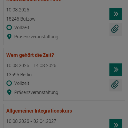
Termin
Ort
Zeitmuster
Lehr- und Lernform
10.08.2026
18246 Bützow
Vollzeit
Präsenzveranstaltung
Wem gehört die Zeit?
Termin
Ort
Zeitmuster
Lehr- und Lernform
10.08.2026 - 14.08.2026
13595 Berlin
Vollzeit
Präsenzveranstaltung
Allgemeiner Integrationskurs
Termin
Ort
Zeitmuster
Lehr- und Lernform
10.08.2026 - 02.04.2027