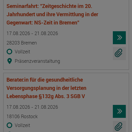
Seminarfahrt: "Zeitgeschichte im 20.
Jahrhundert und ihre Vermittlung in der
Gegenwart: NS-Zeit in Bremen"
Termin
Ort
Zeitmuster
Lehr- und Lernform
17.08.2026 - 21.08.2026
28203 Bremen
Vollzeit
Präsenzveranstaltung
Berater:in für die gesundheitliche
Versorgungsplanung in der letzten
Lebensphase §132g Abs. 3 SGB V
Termin
Ort
Zeitmuster
Lehr- und Lernform
17.08.2026 - 21.08.2026
18106 Rostock
Vollzeit