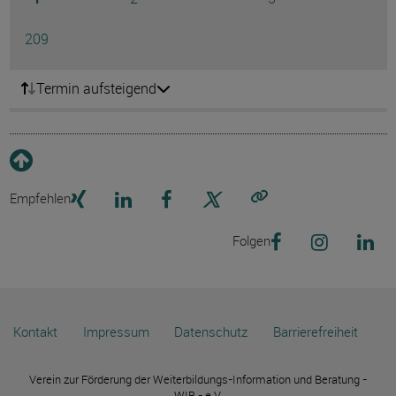
Ausg
Seite
209
Termin aufsteigend
Empfehlen
Link kopieren
Folgen
Kontakt
Impressum
Datenschutz
Barrierefreiheit
Verein zur Förderung der Weiterbildungs-Information und Beratung -
WIB - e.V.