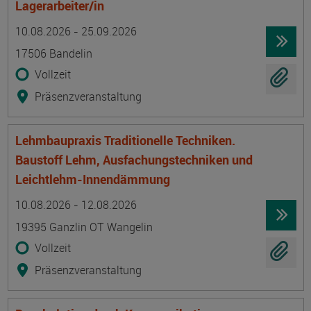
Lagerarbeiter/in
Termin
Ort
Zeitmuster
Lehr- und Lernform
10.08.2026 - 25.09.2026
17506 Bandelin
Vollzeit
Präsenzveranstaltung
Lehmbaupraxis Traditionelle Techniken.
Baustoff Lehm, Ausfachungstechniken und
Leichtlehm-Innendämmung
Termin
Ort
Zeitmuster
Lehr- und Lernform
10.08.2026 - 12.08.2026
19395 Ganzlin OT Wangelin
Vollzeit
Präsenzveranstaltung